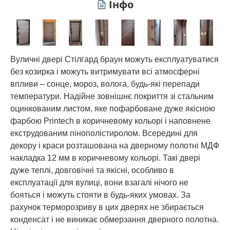
Інфо
Вуличні двері Стілгард браун можуть експлуатуватися
без козирка і можуть витримувати всі атмосферні
впливи – сонце, мороз, волога, будь-які перепади
температури. Надійне зовнішнє покриття зі стальним
оцинкованим листом, яке пофарбоване дуже якісною
фарбою Printech в коричневому кольорі і наповнене
екструдованим пінополістиролом. Всередині для
декору і краси розташована на дверному полотні МДФ
накладка 12 мм в коричневому кольорі. Такі двері
дуже теплі, довговічні та якісні, особливо в
експлуатації для вулиці, вони взагалі нічого не
бояться і можуть стояти в будь-яких умовах. За
рахунок терморозриву в цих дверях не збирається
конденсат і не виникає обмерзання дверного полотна.