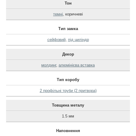
Тон
темні
,
коричневі
Тип замка
сейфовий
,
під циліндр
Декор
молдинг
,
алюмінієва вставка
Тип коробу
2 профільні труби (2 притвора)
Товщина металу
1.5 мм
Наповнення