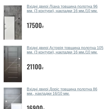
Які двері вхідні порадите?
Вхідні двері Ліана товщина полотна 96
мм. (3 контури), накладки 16 мм./10 мм.
Наші рекомендації залежать від необхідних
параметрів, бюджету та інших факторів. Підбір
17500
₴
вхідних дверей проводиться індивідуально для
кожного відвідувача.
Заміри дверей робите?
Вхідні двері Асторія товщина полотна 105
Так, робимо. Наші фахівці можуть зробити замір та
мм. (3 контури), накладки 16 мм./10 мм.
консультацію на виїзді. Кожен співробітник має із
собою каталоги кольорів та візерунків. Після виміру та
21100
₴
консультації Ви можете оформити заявку, не
відвідуючи наш офіс.
Скільки коштує викликати замірника?
Вхідні двері Доріс товщина полотна 86
мм., накладки 16/10 мм.
Виклик замірника-консультанта коштує 450 грн.
Ви робите установку вхідних дверей?
16900