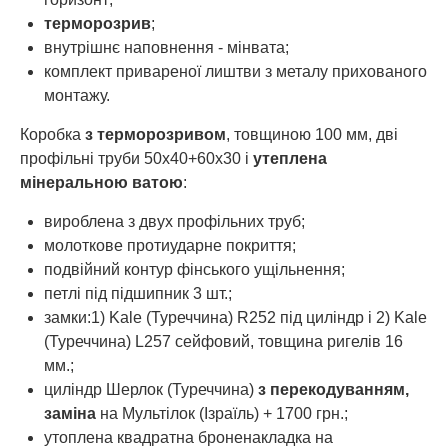
терморозрив
;
внутрішнє наповнення - мінвата;
комплект привареної лиштви з металу прихованого
монтажу.
Коробка
з терморозривом
, товщиною 100 мм, дві
профільні труби 50х40+60х30 і
утеплена
мінеральною ватою
:
вироблена з двух профільних труб;
молоткове протиударне покриття;
подвійний контур фінського ущільнення;
петлі під підшипник 3 шт.;
замки:1) Kale (Туреччина) R252 під циліндр і 2) Kale
(Туреччина) L257 сейфовий, товщина ригелів 16
мм.;
циліндр Шерлок (Туреччина)
з перекодуванням,
заміна
на Мультілок (Ізраїль) + 1700 грн.;
утоплена квадратна броненакладка на