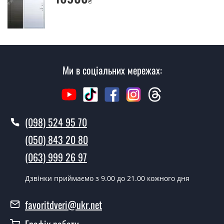
₴
Так робимо. Монтаж вхідних дверей проводиться
згідно з чергою, у всі дні крім неділі.
Скільки коштує установка дверей
Стілгард браун?
Ми в соціальних мережах:
Вартість встановлення дверей Стілгард браун - від
1600 грн.
Як швидко можете встановити двері
Стілгард браун?
(098) 524 95 70
У той самий день протягом кількох годин, за умови
(050) 843 20 80
наявності їх на складі, чи наступного дня.
(063) 999 26 97
Чи можна на сьогодні викликати
замірника?
Дзвінки приймаємо з 9.00 до 21.00 кожного дня
Так можна.
favoritdveri@ukr.net
У вас є в наявності готові двері