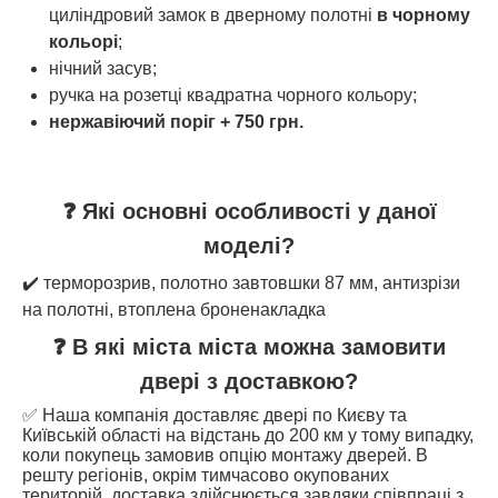
циліндровий замок в дверному полотні
в чорному
кольорі
;
нічний засув;
ручка на розетці квадратна чорного кольору;
нержавіючий поріг + 750 грн.
❓ Які основні особливості у даної
моделі?
✔️ терморозрив, полотно завтовшки 87 мм, антизрізи
на полотні, втоплена броненакладка
❓ В які міста міста можна замовити
двері з доставкою?
✅ Наша компанія доставляє двері по Києву та
Київській області на відстань до 200 км у тому випадку,
коли покупець замовив опцію монтажу дверей. В
решту регіонів, окрім тимчасово окупованих
територій, доставка здійснюється завдяки співпраці з