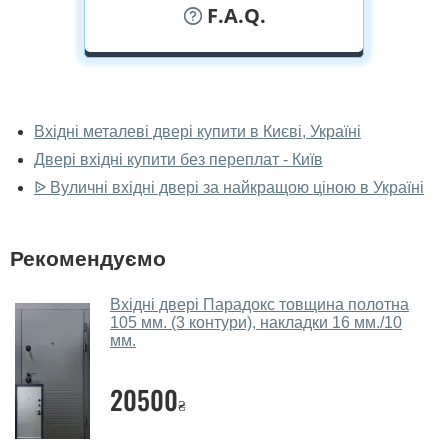
F.A.Q.
У вас можна подивитися двері вхідні
наживо?
Вхідні металеві двері купити в Києві, Україні
Двері вхідні купити без переплат - Київ
Так, можна подивитися двері вхідні у нашому
фірмовому салоні-магазині.
ᐉ Вуличні вхідні двері за найкращою ціною в Україні
У вас великий магазин?
Рекомендуємо
Так, у нас великий вибір міжкімнатних та вхідних
дверей.
Вхідні двері Парадокс товщина полотна
105 мм. (3 контури), накладки 16 мм./10
Чи допомагаєте ви вибрати двері
мм.
вхідні?
Так. Ми консультуємо покупців
по телефону
, через
20500
₴
месенджери, онлайн-чат або безпосередньо в нашому
салоні-магазині.