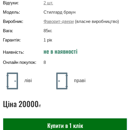
Відгуки:
2
шт.
Модель:
Стилгард браун
Виробник:
Фаворит-двери
(власне виробництво)
Вага:
85
кг
.
Гарантія:
1 рік
не в наявності
Наявність:
Онлайн покупок:
8
ліві
праві
Ціна
20000
₴
Купити в 1 клік