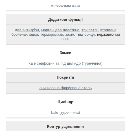
мінеральна вата
Додаткові функції
два антизрізи
,
марганцева пластина
,
три петлі
,
утоплена
броненакладка
,
терморозрив
,
захист від сонця
,
нержавіючий
поріг
Замки
kale сейфовий та під циліндр (туреччина)
Покриття
оцинкована фарбована сталь
Циліндр
kale (туреччина)
Контур ущільнення