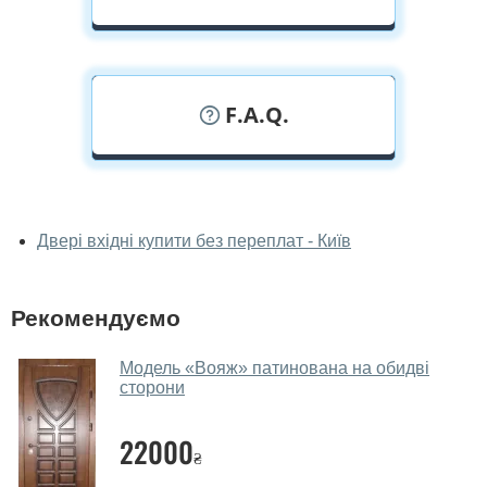
F.A.Q.
У вас можна подивитися двері вхідні
наживо?
Двері вхідні купити без переплат - Київ
Так, можна подивитися двері вхідні у нашому
фірмовому салоні-магазині.
Рекомендуємо
У вас великий магазин?
Модель «Вояж» патинована на обидві
Так, у нас великий вибір міжкімнатних та вхідних
сторони
дверей.
22000
Чи допомагаєте ви вибрати двері
₴
вхідні?