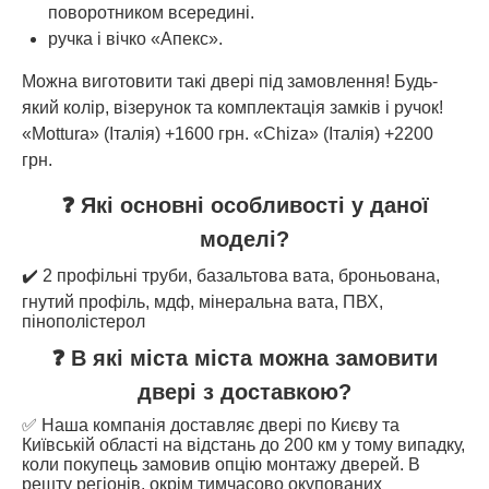
поворотником всередині.
ручка і вічко «Апекс».
Можна виготовити такі двері під замовлення! Будь-
який колір, візерунок та комплектація замків і ручок!
«Mottura» (Італія) +1600 грн. «Chiza» (Італія) +2200
грн.
❓ Які основні особливості у даної
моделі?
✔️ 2 профільні труби, базальтова вата, броньована,
гнутий профіль, мдф, мінеральна вата, ПВХ,
пінополістерол
❓ В які міста міста можна замовити
двері з доставкою?
✅ Наша компанія доставляє двері по Києву та
Київській області на відстань до 200 км у тому випадку,
коли покупець замовив опцію монтажу дверей. В
решту регіонів, окрім тимчасово окупованих