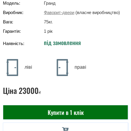
Модель:
Гранд
Виробник:
Фаворит-двери
(власне виробництво)
Вага:
75
кг
.
Гарантія:
1 рік
під замовлення
Наявність:
ліві
праві
Ціна
23000
₴
Купити в 1 клік