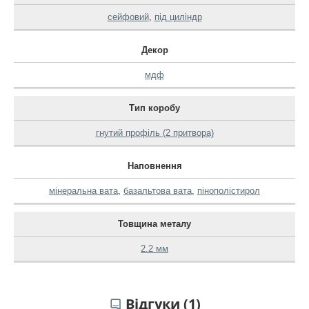
сейфовий
,
під циліндр
Декор
мдф
Тип коробу
гнутий профіль (2 притвора)
Наповнення
мінеральна вата
,
базальтова вата
,
пінополістирол
Товщина металу
2.2 мм
Відгуки (1)