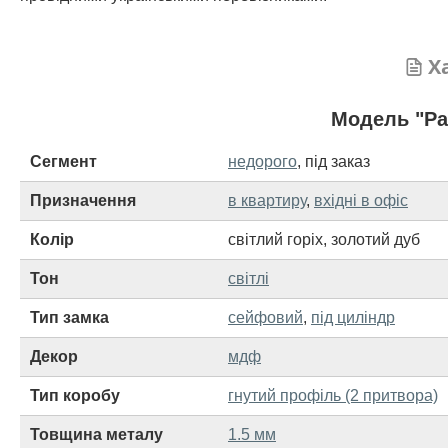
Х
Модель "Ра
Сегмент
недорого
,
під заказ
Призначення
в квартиру
,
вхідні в офіс
Колір
світлий горіх
,
золотий дуб
Тон
світлі
Тип замка
сейфовий
,
під циліндр
Декор
мдф
Тип коробу
гнутий профіль (2 притвора)
Товщина металу
1.5 мм