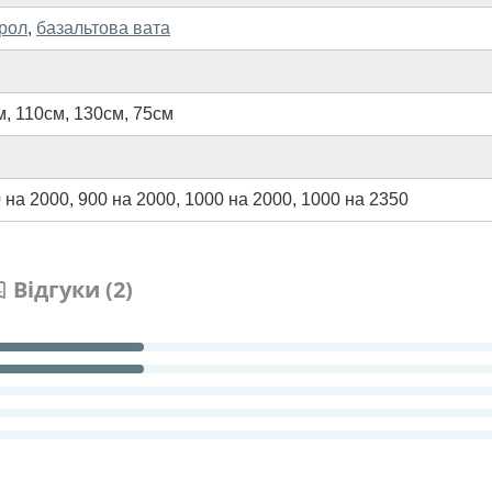
ирол
,
базальтова вата
м
,
110см
,
130см
,
75см
 на 2000
,
900 на 2000
,
1000 на 2000
,
1000 на 2350
Відгуки (2)