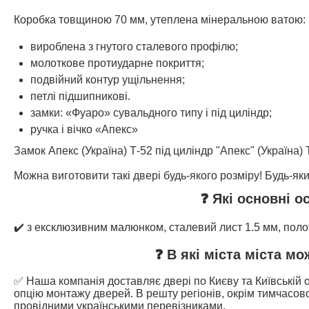
Коробка товщиною 70 мм, утеплена мінеральною ватою:
вироблена з гнутого сталевого профілю;
молоткове протиударне покриття;
подвійний контур ущільнення;
петлі підшипникові.
замки: «Фуаро» сувальдного типу і під циліндр;
ручка і вічко «Апекс»
Замок Апекс (Україна) Т-52 під циліндр "Апекс" (Україна)
Можна виготовити такі двері будь-якого розміру! Будь-який
❓ Які основні о
✔️ з ексклюзивним малюнком, сталевий лист 1.5 мм, пол
❓ В які міста міста м
✅ Наша компанія доставляє двері по Києву та Київській о
опцію монтажу дверей. В решту регіонів, окрім тимчасово
провідними українськими перевізниками.