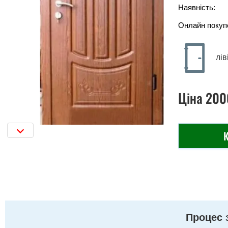
Наявність:
Онлайн покуп
лів
Ціна
200
К
Процес 