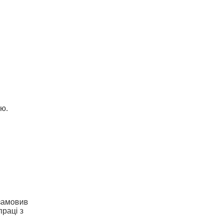
ою.
 замовив
праці з