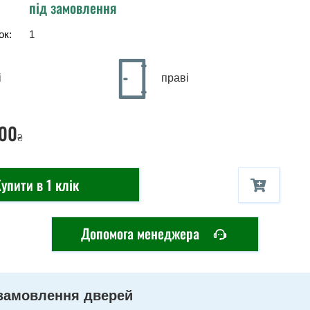
під замовлення
ок:
1
і
праві
00
₴
упити в 1 клік
Допомога менеджера
замовлення дверей