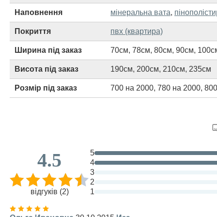
Наповнення
мінеральна вата
,
пінополіст
Покриття
пвх (квартира)
Ширина під заказ
70см
,
78см
,
80см
,
90см
,
100с
Висота під заказ
190см
,
200см
,
210см
,
235см
Розмір під заказ
700 на 2000
,
780 на 2000
,
800
5
4.5
4
3
2
відгуків (2)
1