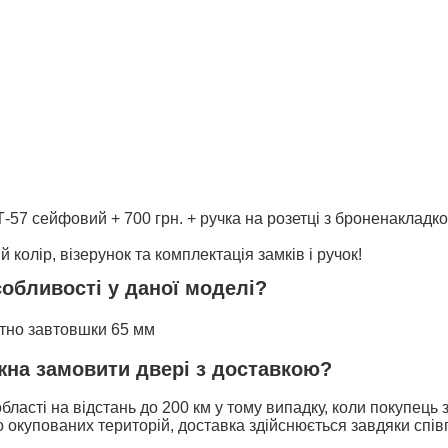
 Т-57 сейфовий + 700 грн. + ручка на розетці з броненакладк
 колір, візерунок та комплектація замків і ручок!
собливості у даної моделі?
отно завтовшки 65 мм
ожна замовити двері з доставкою?
бласті на відстань до 200 км у тому випадку, коли покупець
 окупованих територій, доставка здійснюється завдяки спів