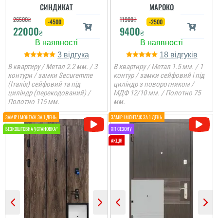
СИНДИКАТ
МАРОКО
26500
₴
11900
₴
-4500
-2500
22000
9400
₴
₴
3
18
В квартиру / Метал 2.2 мм. / 3
В квартиру / Метал 1.5 мм. / 1
контури / замки Securemme
контур / замки сейфовий і під
(Італія) сейфовий та під
циліндр з поворотником /
циліндр (перекодований) /
МДФ 12/10 мм. / Полотно 75
Полотно 115 мм.
мм.