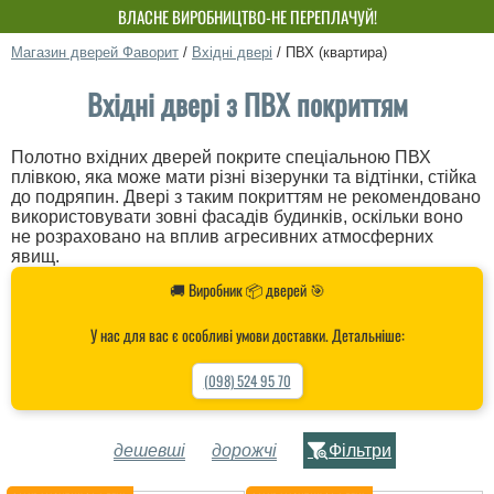
ВЛАСНЕ ВИРОБНИЦТВО-НЕ ПЕРЕПЛАЧУЙ!
Магазин дверей Фаворит
/
Вхідні двері
/
ПВХ (квартира)
Вхідні двері з ПВХ покриттям
Полотно вхідних дверей покрите спеціальною ПВХ
плівкою, яка може мати різні візерунки та відтінки, стійка
до подряпин. Двері з таким покриттям не рекомендовано
використовувати зовні фасадів будинків, оскільки воно
не розраховано на вплив агресивних атмосферних
явищ.
🚚 Виробник 📦 дверей 🎯
У нас для вас є особливі умови доставки. Детальніше:
(098) 524 95 70
дешевші
дорожчі
Фільтри