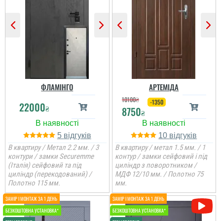
вищому рівні. Порадили
дизайн дверей,
допомогли з
фурнітурою, все чітко
виміряли та
прорахували для
замовле...
читати всі відгуки
ФЛАМІНГО
АРТЕМІДА
10100
₴
-1350
22000
₴
8750
₴
5
10
В квартиру / Метал 2.2 мм. / 3
В квартиру / метал 1.5 мм. / 1
контури / замки Securemme
контур / замки сейфовий і під
(Італія) сейфовий та під
циліндр з поворотником /
циліндр (перекодований) /
МДФ 12/10 мм. / Полотно 75
Полотно 115 мм.
мм.