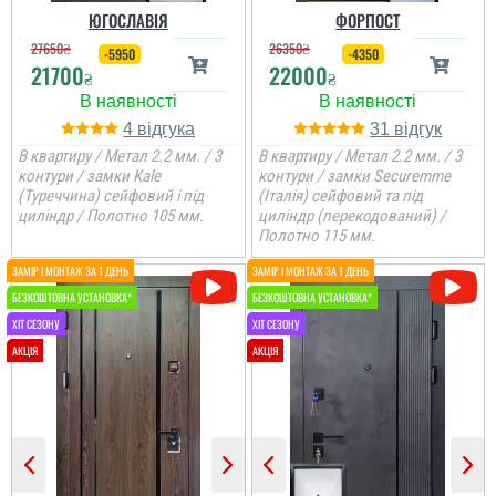
читати всі відгуки
ЮГОСЛАВІЯ
ФОРПОСТ
27650
₴
26350
₴
-5950
-4350
21700
22000
₴
₴
4
31
В квартиру / Метал 2.2 мм. / 3
В квартиру / Метал 2.2 мм. / 3
контури / замки Kale
контури / замки Securemme
(Туреччина) сейфовий і під
(Італія) сейфовий та під
циліндр / Полотно 105 мм.
циліндр (перекодований) /
Полотно 115 мм.
Ярік
Іван
Двері потрібні були
недорогі, але біль менш,
Велике дякую за
то в принципі двері и
виконану роботу і за
задоволений я
двері, все сподобалось,
встановили доволі