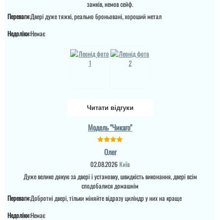
замків, немов сейф.
Лариса
Переваги:
Двері дуже тяжкі, реально броньовані, хороший метал
Приїхали в магащин,
Недоліки:
Немає
вибрали двері вживу і
Олег
дійсно це хороша
порада від їх
менеджерів, встановили
Встановили на
на слідуючий день все
слідуючий день, двері
ок і оперативно...
сподобались, підхід до
роботи менеджера
чудовий та виконання
читати всі відгуки
майстрів.
Читати відгуки
читати всі відгуки
Модель "Чикаго"
Олег
02.08.2026
Київ
Дуже велике дякую за двері і установку, швидкість виконання, двері всім
сподобалися домашнім
Переваги:
Добротні двері, тільки міняйте відразу циліндр у них на краще
Недоліки:
Немає