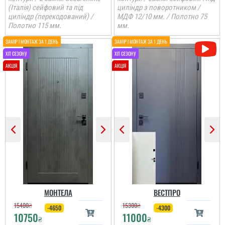
(Італія) сейфовий та під
циліндр з поворотником /
циліндр (перекодований) /
МДФ 12/10 мм. / Полотно 75
Полотно 115 мм.
мм.
МОНТЕЛА
ВЕСТПРО
15400
₴
15300
₴
-4650
-4300
10750
11000
₴
₴