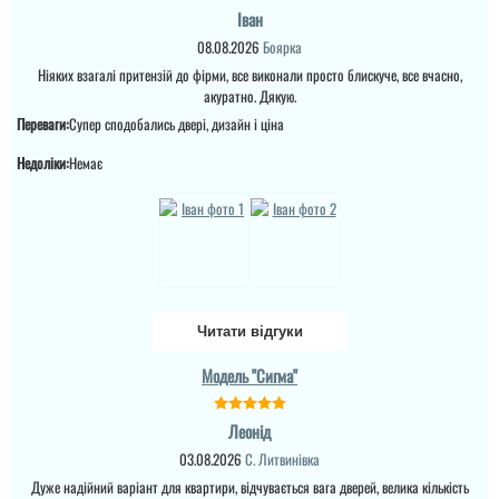
Іван
08.08.2026
Боярка
Ігор
Ніяких взагалі притензій до фірми, все виконали просто блискуче, все вчасно,
акуратно. Дякую.
Дуже здивований
Переваги:
Супер сподобались двері, дизайн і ціна
швидким виконанням
замовлення, замір і на
слідуючий день
Недоліки:
Немає
установка, майстри
працюють з досвідом і
це відчувається ...
Віталій
читати всі відгуки
Добротні двері в свої
гроші. Так гроші не малі,
Читати відгуки
але вони того вартують,
купив по знижці під
Модель "Сигма"
Новий рік,
задоволений....
Леонід
03.08.2026
С. Литвинівка
читати всі відгуки
Дуже надійний варіант для квартири, відчувається вага дверей, велика кількість