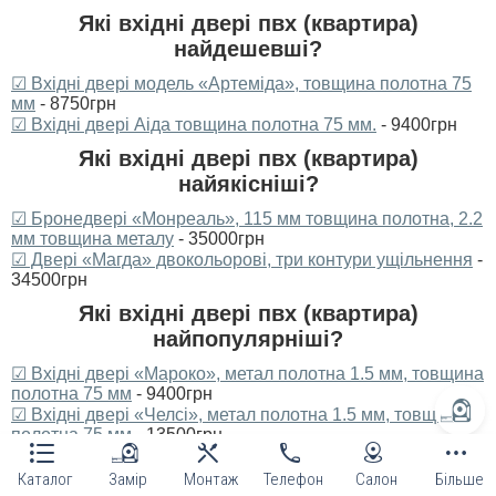
Які вхідні двері пвх (квартира)
найдешевші?
☑ Вхідні двері модель «Артеміда», товщина полотна 75
мм
- 8750грн
☑ Вхідні двері Аіда товщина полотна 75 мм.
- 9400грн
Які вхідні двері пвх (квартира)
найякісніші?
☑ Бронедвері «Монреаль», 115 мм товщина полотна, 2.2
мм товщина металу
- 35000грн
☑ Двері «Магда» двокольорові, три контури ущільнення
-
34500грн
Які вхідні двері пвх (квартира)
найпопулярніші?
☑ Вхідні двері «Мароко», метал полотна 1.5 мм, товщина
полотна 75 мм
- 9400грн
☑ Вхідні двері «Челсі», метал полотна 1.5 мм, товщина
полотна 75 мм
- 13500грн
Середня оцінка товарів цієї категорії:
Каталог
Замір
Монтаж
Телефон
Салон
Більше
4.9 із 5 на основі 333 відгуків