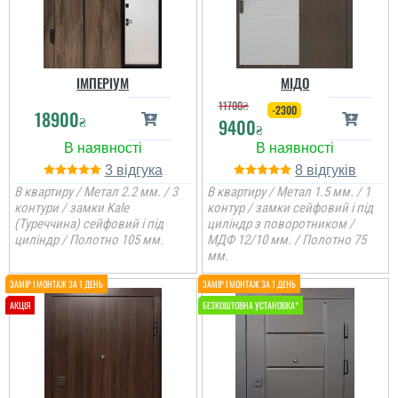
ІМПЕРІУМ
МІДО
11700
₴
-2300
18900
₴
9400
₴
3
8
В квартиру / Метал 2.2 мм. / 3
В квартиру / Метал 1.5 мм. / 1
контури / замки Kale
контур / замки сейфовий і під
(Туреччина) сейфовий і під
циліндр з поворотником /
циліндр / Полотно 105 мм.
МДФ 12/10 мм. / Полотно 75
мм.