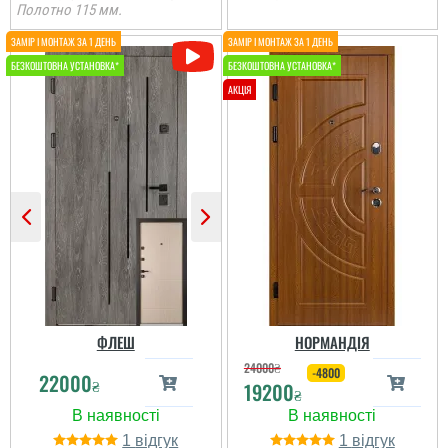
Полотно 115 мм.
Вячеслав
Потрібно було замінити
двері старі на нові. бо
вже старі двері ледь
дихали, вибрали данну
модель сподобався
дизайн та колір.
Встановили через пару
днів, поки все наче ок...
ФЛЕШ
НОРМАНДІЯ
24000
₴
-4800
22000
₴
19200
₴
1
1