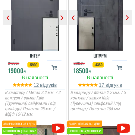
Ігор
Дякую за встановлені
двері, установщики
виконали складний
монтаж.
ІНТЕР
ШТУРМ
24900
₴
22850
₴
-5900
-4350
19000
18500
₴
₴
12
17
В квартиру / Метал 2.2 мм. / 2
В квартиру / Метал 2.2 мм. / 3
контури / замки Kale
контури / замки Kale
(Туреччина) сейфовий і під
(Туреччина) сейфовий і під
циліндр/ Полотно 95 мм. /
циліндр / Полотно 105 мм.
МДФ 16/12 мм.