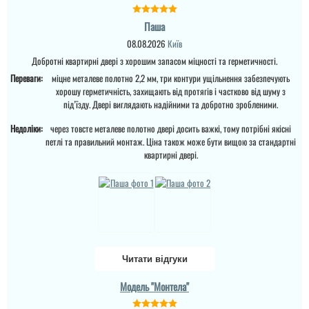
Чудове поєнання в
Паша
кольорі під мою мебель
та підлогу. хотів шось в
08.08.2026
Київ
такому стилі, класний
колір вільха дуже пасує
Добротні квартирні двері з хорошим запасом міцності та герметичності.
і вставки молдингу,
Переваги:
міцне металеве полотно 2,2 мм, три контури ущільнення забезпечують
просто шикарно...
хорошу герметичність, захищають від протягів і частково від шуму з
під’їзду. Двері виглядають надійними та добротно зробленими.
Недоліки:
через товсте металеве полотно двері досить важкі, тому потрібні якісні
петлі та правильний монтаж. Ціна також може бути вищою за стандартні
квартирні двері.
Читати відгуки
Модель "Монтела"