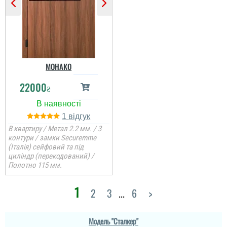
МОНАКО
22000
₴
1
В квартиру / Метал 2.2 мм. / 3
контури / замки Securemme
(Італія) сейфовий та під
циліндр (перекодований) /
Полотно 115 мм.
1
2
3
...
6
>
Ігор
Модель "Сталкер"