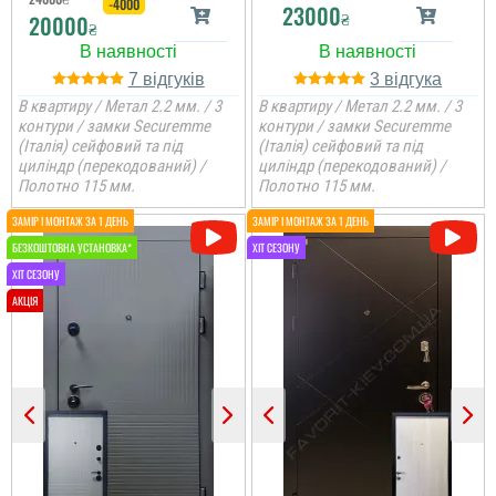
-4000
хлопці впорались і
компанії...
23000
₴
20000
молодці. Загалом
₴
компанія видно з
досвідом в багато
років...
7
3
Ірина
В квартиру / Метал 2.2 мм. / 3
В квартиру / Метал 2.2 мм. / 3
читати всі відгуки
контури / замки Securemme
контури / замки Securemme
(Італія) сейфовий та під
(Італія) сейфовий та під
Встановили швидко, все
циліндр (перекодований) /
циліндр (перекодований) /
акуратно, двері по
Полотно 115 мм.
Полотно 115 мм.
дизайну сподобались
всій сії, двері якісні,
полотно при відкриванні
тяжке....
Павло
Паша