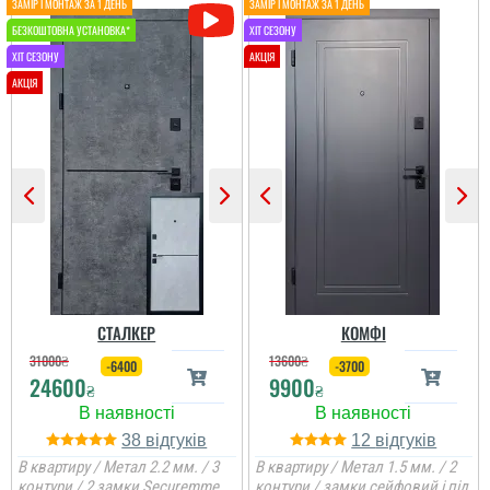
СТАЛКЕР
КОМФІ
31000
₴
13600
₴
-6400
-3700
24600
9900
₴
₴
38
12
В квартиру / Метал 2.2 мм. / 3
В квартиру / Метал 1.5 мм. / 2
контури / 2 замки Securemme
контури / замки сейфовий і під