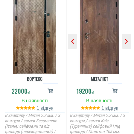
ВОРТЕКС
МЕТАЛІСТ
22000
19200
₴
₴
1
1
В квартиру / Метал 2.2 мм. / 3
В квартиру / Метал 2.2 мм. / 3
контури / замки Securemme
контури / замки Kale
(Італія) сейфовий та під
(Туреччина) сейфовий і під
циліндр (перекодований) /
циліндр / Полотно 105 мм.