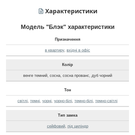
Характеристики
Модель "Блэк" характеристики
Призначення
в квартиру
,
вхідні в офіс
Колір
венге темний
,
сосна
,
сосна прованс
,
дуб чорний
Тон
світлі
,
темні
,
чорні
,
чорно-білі
,
темно-білі
,
темно-світлі
Тип замка
сейфовий
,
під циліндр