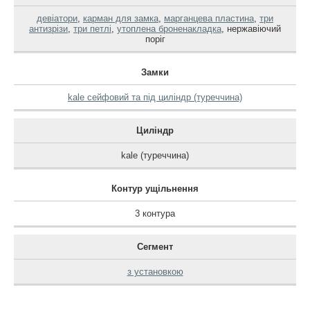
девіатори
,
карман для замка
,
марганцева пластина
,
три
антизрізи
,
три петлі
,
утоплена броненакладка
,
нержавіючий
поріг
Замки
kale сейфовий та під циліндр (туреччина)
Циліндр
kale (туреччина)
Контур ущільнення
3 контура
Сегмент
з установкою