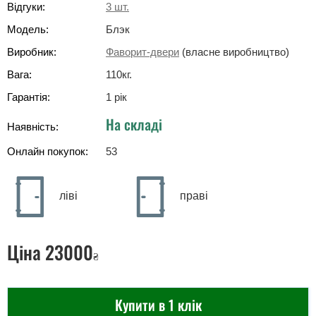
Відгуки:
3
шт.
Модель:
Блэк
Виробник:
Фаворит-двери
(власне виробництво)
Вага:
110
кг
.
Гарантія:
1 рік
На складі
Наявність:
Онлайн покупок:
53
ліві
праві
Ціна
23000
₴
Купити в 1 клік