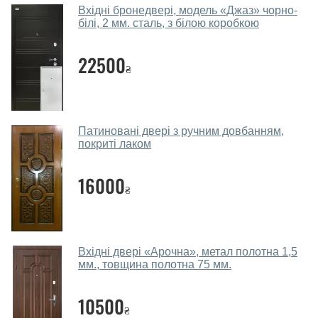
Які двері вхідні порадите?
Вхідні бронедвері, модель «Джаз» чорно-
білі, 2 мм. сталь, з білою коробкою
Наші рекомендації залежать від необхідних
параметрів, бюджету та інших факторів. Підбір
22500
₴
вхідних дверей проводиться індивідуально для
кожного відвідувача.
Заміри дверей робите?
Патиновані двері з ручним довбанням,
Так, робимо. Наші фахівці можуть зробити замір та
покриті лаком
консультацію на виїзді. Кожен співробітник має із
собою каталоги кольорів та візерунків. Після виміру та
16000
₴
консультації Ви можете оформити заявку, не
відвідуючи наш офіс.
Скільки коштує викликати замірника?
Вхідні двері «Арочна», метал полотна 1,5
мм., товщина полотна 75 мм.
Виклик замірника-консультанта коштує 450 грн.
Ви робите установку вхідних дверей?
10500
₴