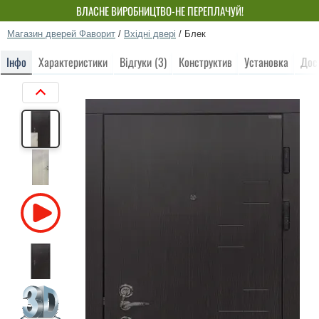
ВЛАСНЕ ВИРОБНИЦТВО-НЕ ПЕРЕПЛАЧУЙ!
Магазин дверей Фаворит
/
Вхідні двері
/
Блек
Інфо
Характеристики
Відгуки (3)
Конструктив
Установка
Дос