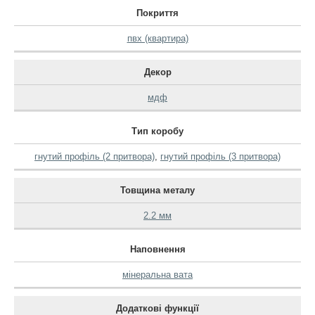
Покриття
пвх (квартира)
Декор
мдф
Тип коробу
гнутий профіль (2 притвора)
,
гнутий профіль (3 притвора)
Товщина металу
2.2 мм
Наповнення
мінеральна вата
Додаткові функції