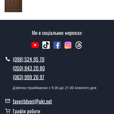
Так робимо. Монтаж вхідних дверей проводиться
згідно з чергою, у всі дні крім неділі.
Скільки коштує установка дверей
Блек?
Ми в соціальних мережах:
Вартість встановлення дверей Блек - від 1600 грн.
Як швидко можете встановити двері
Блек?
(098) 524 95 70
У той самий день протягом кількох годин, за умови
наявності їх на складі, чи наступного дня.
(050) 843 20 80
Чи можна на сьогодні викликати
(063) 999 26 97
замірника?
Дзвінки приймаємо з 9.00 до 21.00 кожного дня
Так можна.
У вас є в наявності готові двері
favoritdveri@ukr.net
вхідні?
Графік роботи