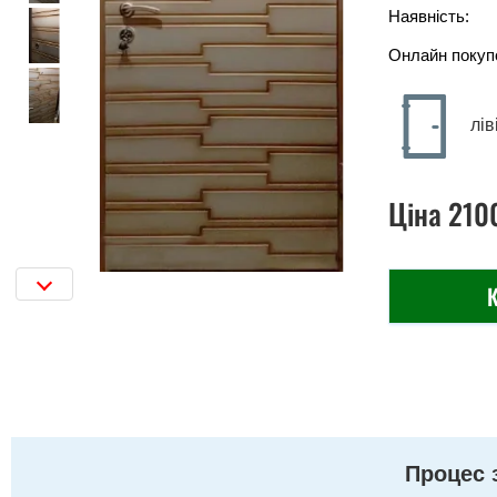
Наявність:
Онлайн покуп
лів
Ціна
210
К
Процес 