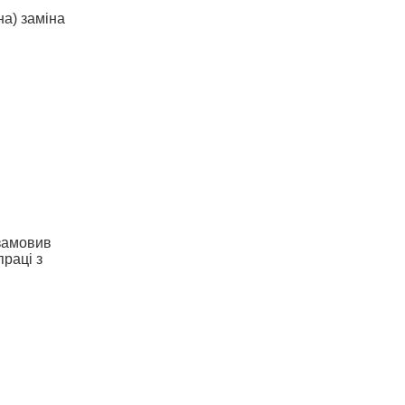
на) заміна
 замовив
праці з