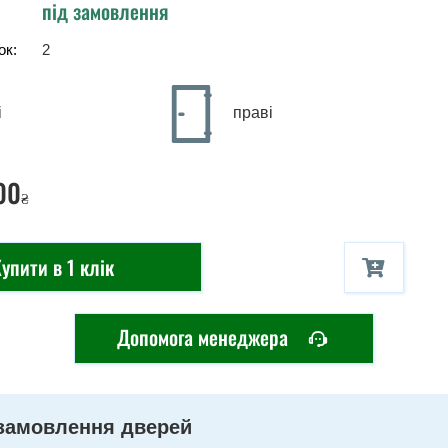
під замовлення
ок:
2
і
праві
00
₴
упити в 1 клік
Допомога менеджера
замовлення дверей