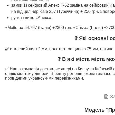
замки:1) сейфовий Апекс Т-52 заміна на сейфовий Kale
на під циліндр Kale 257 (Туреччина) + 250 грн. з пово
ручка і вічко «Апекс».
«Mottura» 54.797 (Італія) +2300 грн. «Chiza» (Італія) +2700
❓ Які основні о
✔️ сталевий лист 2 мм, полотно товщиною 75 мм, патино
❓ В які міста міста м
✅ Наша компанія доставляє двері по Києву та Київській о
опцію монтажу дверей. В решту регіонів, окрім тимчасово
провідними українськими перевізниками.
Х
Модель "Пр