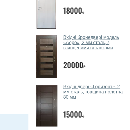
18000
₴
Вхідні бронедвері модель
«Аеро», 2 мм сталь, з
глянцевими вставками
20000
₴
Вхідні двері «Горизонт», 2
мм сталь, товщина полотна
80 мм
15000
₴