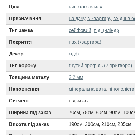
Ціна
високого класу
Призначення
на дачу
,
в квартиру
,
вхідні в 
Тип замка
сейфовий
,
під циліндр
Покриття
пвх (квартира)
Декор
мдф
Тип коробу
гнутий профіль (2 притвора)
Товщина металу
2.2 мм
Наповнення
мінеральна вата
,
пінополіст
Сегмент
під заказ
Ширина під заказ
70см
,
78см
,
80см
,
90см
,
100с
Висота під заказ
190см
,
200см
,
210см
,
235см