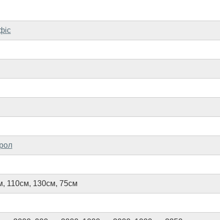
офіс
ирол
м
,
110см
,
130см
,
75см