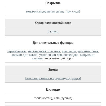
Покрытие
металлизированная эмаль (три слоя)
Класс взломостойкости
3 класс
Дополнительные функции
терморазрыв
,
марганцевая пластина
,
три петли
,
три антисреза
,
карман для замка
,
утопленная броненакладка
,
защита от
солнца
,
нержавеющий порог
Замки
kale сейфовый и под цилиндр (турция)
Цилиндр
modo (китай)
,
kale (турция)