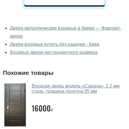
У вас можно посмотреть двери
входные вживую?
Двери металлические входные в Киеве — Фаворит-
двери
Да, можно посмотреть двери входные в нашем
фирменном салоне-магазине.
Двери входные купить без наценки - Киев
Входные двери нестандартного размера
У вас большой магазин?
Да, у нас большой выбор межкомнатных и входных
Похожие товары
дверей.
Помогаете ли вы выбрать двери
Входная дверь модель «Савана», 2.2 мм
входные?
сталь, толщина полотна 95 мм
Да. Мы консультируем покупателей
по телефону
,
16000
через мессенджеры, онлайн чат или непосредственно
₴
в нашем салоне-магазине.
Какие двери входные посоветуете?