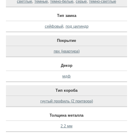
светлые
,
темные
,
темно-белые
,
серые
,
темно-светлые
Тип замка
сейфовый
,
под цилиндр
Покрытие
пвх (квартира)
Декор
мдф
Тип короба
гнутый профиль (2 притвора)
Толщина металла
2.2 мм