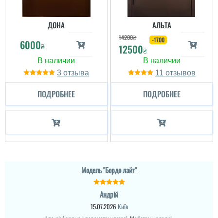
ДОНА
АЛЬТА
Пользователь не
14200
₴
оставил комментариев
-1700
6000
₴
12500
₴
3
11
ПОДРОБНЕЕ
ПОДРОБНЕЕ
Модель "Бордо лайт"
Андрій
15.07.2026
Київ