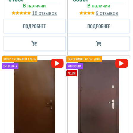
18
9
ПОДРОБНЕЕ
ПОДРОБНЕЕ
Даша
Руслана
Все чудово і
сподобалось і навіть те
що декілька разів
Повністю задоволений
звонила логістка та
покупкою. Двері
переносила установку,
виглядають стильно,
установщики теж не
забезпечують гарну
завжди встигали, але
звукоізоляцію. Дякую за
встановили і все ок, такі
відмінний сервіс...
самі по виду зсередини
замовила міжкі...
читати всі відгуки
читати всі відгуки
Анастасия