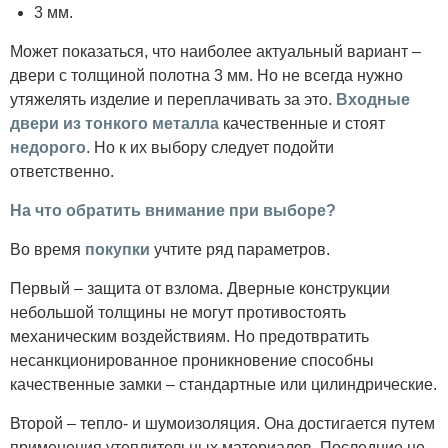
3 мм.
Может показаться, что наиболее актуальный вариант –
двери с толщиной полотна 3 мм. Но не всегда нужно
утяжелять изделие и переплачивать за это.
Входные
двери из тонкого металла
качественные и стоят
недорого
. Но к их выбору следует подойти
ответственно.
На что обратить внимание при выборе?
Во время
покупки
учтите ряд параметров.
Первый – защита от взлома. Дверные конструкции
небольшой толщины не могут противостоять
механическим воздействиям. Но предотвратить
несанкционированное проникновение способны
качественные замки – стандартные или цилиндрические.
Второй – тепло- и шумоизоляция. Она достигается путем
применения утеплительных материалов. Последние не