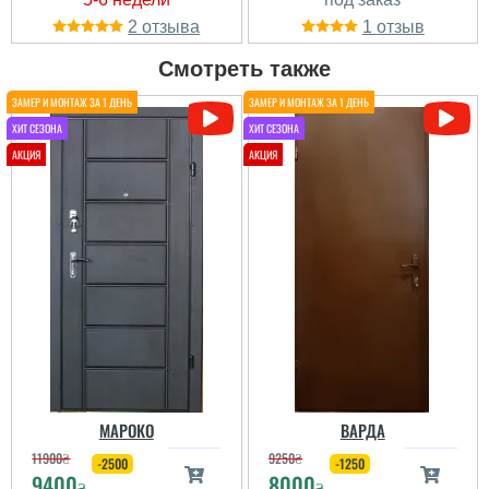
2
1
Смотреть также
Евгения
Искала хороший
бюджетный вариант с
белой отделкой внутри.
Квартира для сьема и
плюс пеерсылка
перевозчиком, данный
тип дверей оказался по
цене лучше, чем у
остальных и поэтому
заказала сдесь....
читати всі відгуки
МАРОКО
ВАРДА
11900
₴
9250
₴
-2500
-1250
9400
8000
₴
₴