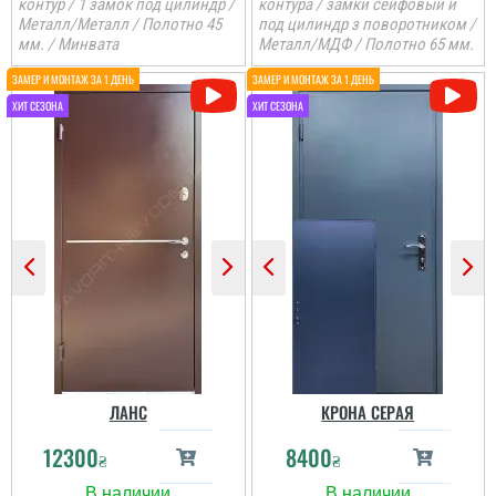
контур / 1 замок под цилиндр /
контура / замки сейфовый и
Металл/Металл / Полотно 45
под цилиндр з поворотником /
мм. / Минвата
Металл/МДФ / Полотно 65 мм.
ЛАНС
КРОНА СЕРАЯ
12300
8400
₴
₴