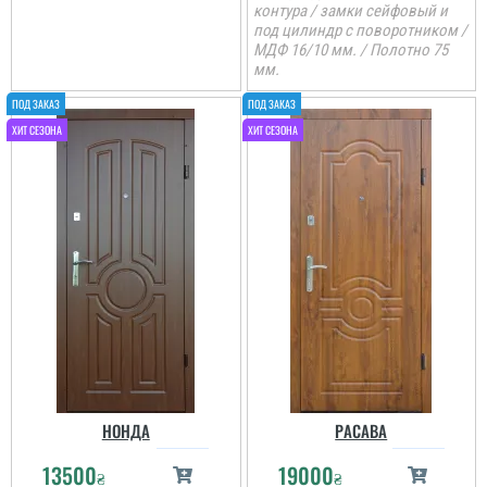
контура / замки сейфовый и
под цилиндр с поворотником /
МДФ 16/10 мм. / Полотно 75
мм.
НОНДА
РАСАВА
13500
19000
₴
₴