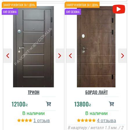
читати всі відгуки
ВАЛЕНТИН
Пользователь не
оставил комментариев
ТРИОН
БОРДО ЛАЙТ
12100
13800
₴
₴
1
4
В квартиру / металл 1.5 мм. / 2