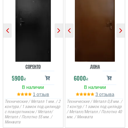
СОРЕНТО
ДОНА
5900
6000
₴
₴
1
3
Технические / Металл 1 мм. / 2
Технические / Металл 0,8 мм. /
контура / 1 замок под цилиндр
1 контур / 1 замок под циліндр
с поворотником / Металл/
/ Металл/Металл / Полотно 40
Металл / Полотно 55 мм. /
мм. / Минвата
Минвата