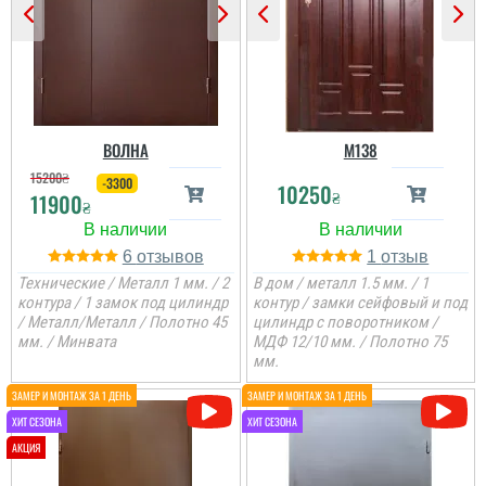
ВОЛНА
M138
15200
₴
-3300
10250
₴
11900
₴
6
1
Технические / Металл 1 мм. / 2
В дом / металл 1.5 мм. / 1
контура / 1 замок под цилиндр
контур / замки сейфовый и под
/ Металл/Металл / Полотно 45
цилиндр с поворотником /
мм. / Минвата
МДФ 12/10 мм. / Полотно 75
мм.
Людмила
Шукала двері у
тамбур,вирвало
вибуховою