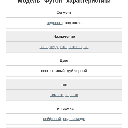
Модель "Футон" характеристики
Сегмент
недорого
,
под заказ
Назначение
в квартиру
,
входные в офис
Цвет
венге темный
,
дуб черный
Тон
темные
,
черные
Тип замка
сейфовый
,
под цилиндр