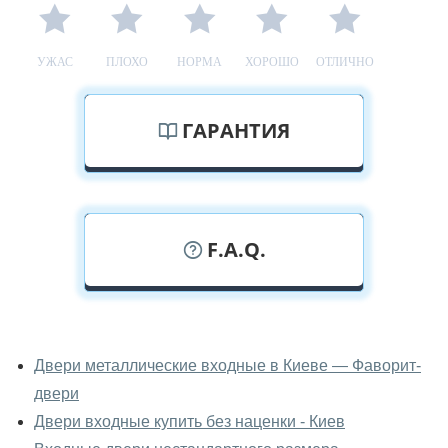
УЖАС
ПЛОХО
НОРМА
ХОРОШО
ОТЛИЧНО
ГАРАНТИЯ
F.A.Q.
У вас можно посмотреть двери
входные вживую?
Двери металлические входные в Киеве — Фаворит-
двери
Да, можно посмотреть двери входные в нашем
фирменном салоне-магазине.
Двери входные купить без наценки - Киев