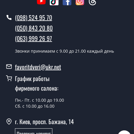
Как быстро можете установить двери
Футон?
(098) 524 95 70
В тот же день в течении нескольких часов, при
(050) 843 20 80
условии наличия их на складе, либо на следующий
день.
(063) 999 26 97
Можно на сегодня вызвать
Звонки принимаем c 9.00 до 21.00 каждый день
замерщика?
favoritdveri@ukr.net
Да можно.
График работы
У вас есть в наличии готовые двери
входные?
фирменого салона:
Да, мы имеем большой ассортимент готовых входных
Пн.- Пт. с 10.00 до 19.00
дверей.
Сб. с 10.00 до 16.00
Какая стоимость самых дешевых
г. Киев, просп. Бажана, 14
входных дверей?
Проложить маршрут
От 5200 грн.