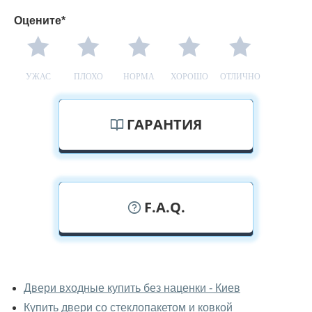
Оцените*
УЖАС
ПЛОХО
НОРМА
ХОРОШО
ОТЛИЧНО
ГАРАНТИЯ
F.A.Q.
У вас можно посмотреть уличные
двери вживую?
Двери входные купить без наценки - Киев
Купить двери со стеклопакетом и ковкой
Да, можно посмотреть уличные двери в нашем