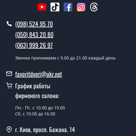
Стоимость установки дверей Usicilia - от 1600 грн.
Как быстро можете установить двери
(098) 524 95 70
Usicilia?
(050) 843 20 80
В тот же день в течении нескольких часов, при
(063) 999 26 97
условии наличия их на складе, либо на следующий
день.
Звонки принимаем c 9.00 до 21.00 каждый день
Можно на сегодня вызвать
замерщика?
favoritdveri@ukr.net
Да можно.
График работы
У вас есть в наличии готовые
фирменого салона:
уличные двери?
Пн.- Пт. с 10.00 до 19.00
Да, мы имеем большой ассортимент готовых уличных
Сб. с 10.00 до 16.00
дверей.
г. Киев, просп. Бажана, 14
Какая стоимость самых дешевых