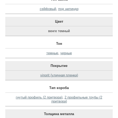
сейфовый
,
под цилиндр
Цвет
венге темный
Тон
темные
,
черные
Покрытие
vinorit (уличная пленка)
Тип короба
гнутый профиль (2 притвора)
,
2 профильные трубы (2
притвора)
Толщина металла