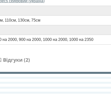
pecs сейфовий (україна)
см
,
110см
,
130см
,
75см
0 на 2000
,
900 на 2000
,
1000 на 2000
,
1000 на 2350
Відгуки (2)