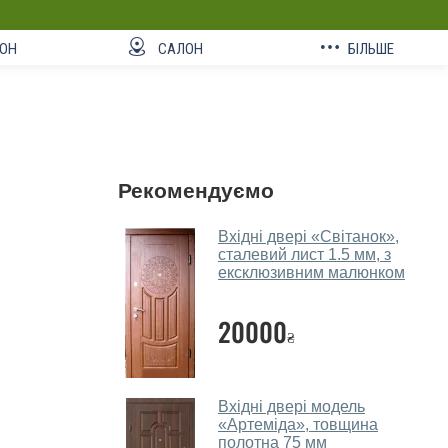
ОН
САЛОН
БІЛЬШЕ
Рекомендуємо
Вхідні двері «Світанок»,
сталевий лист 1.5 мм, з
ексклюзивним малюнком
20000
₴
Вхідні двері модель
«Артеміда», товщина
полотна 75 мм