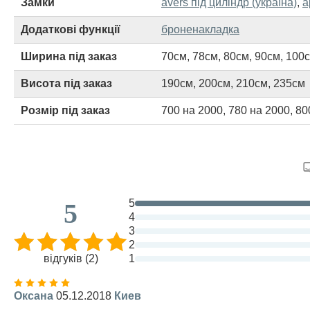
Замки
avers під циліндр (україна)
,
a
Додаткові функції
броненакладка
Ширина під заказ
70см
,
78см
,
80см
,
90см
,
100
Висота під заказ
190см
,
200см
,
210см
,
235см
Розмір під заказ
700 на 2000
,
780 на 2000
,
80
5
5
4
3
2
відгуків (2)
1
Оксана
05.12.2018
Киев