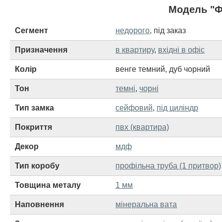
Модель "Ф
Сегмент
недорого
,
під заказ
Призначення
в квартиру
,
вхідні в офіс
Колір
венге темний
,
дуб чорний
Тон
темні
,
чорні
Тип замка
сейфовий
,
під циліндр
Покриття
пвх (квартира)
Декор
мдф
Тип коробу
профільна труба (1 притвор)
Товщина металу
1 мм
Наповнення
мінеральна вата