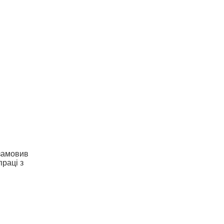
 замовив
праці з