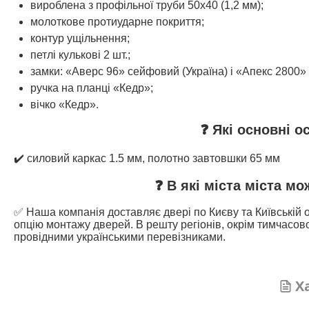
вироблена з профільної труби 50х40 (1,2 мм);
молоткове протиударне покриття;
контур ущільнення;
петлі кулькові 2 шт.;
замки: «Аверс 96» сейфовий (Україна) і «Апекс 2800» 
ручка на планці «Кедр»;
вічко «Кедр».
❓ Які основні о
✔️ силовий каркас 1.5 мм, полотно завтовшки 65 мм
❓ В які міста міста м
✅ Наша компанія доставляє двері по Києву та Київській о
опцію монтажу дверей. В решту регіонів, окрім тимчасово
провідними українськими перевізниками.
Х