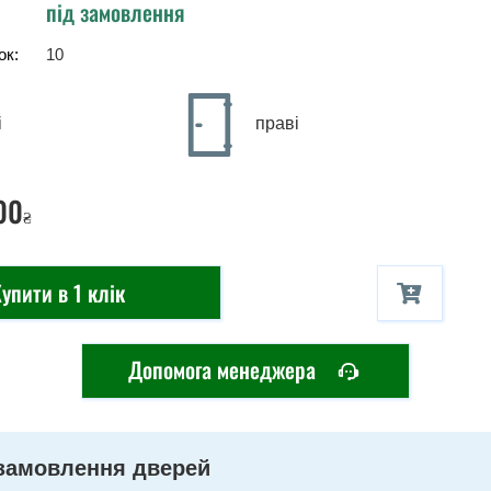
під замовлення
ок:
10
і
праві
00
₴
упити в 1 клік
Допомога менеджера
замовлення дверей