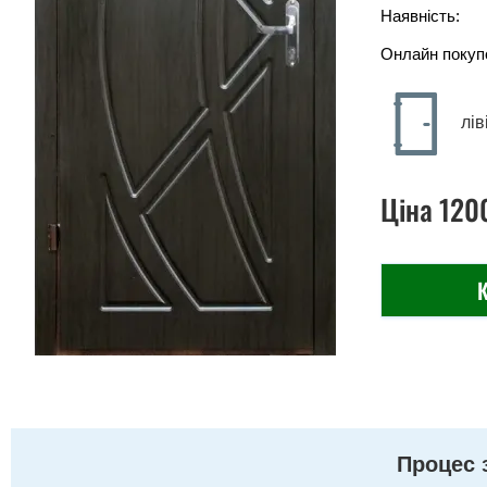
Наявність:
Онлайн покуп
лів
Ціна
120
К
Процес 