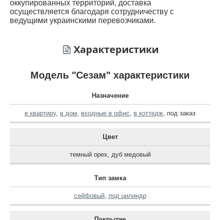
оккупированных территорий, доставка
осуществляется благодаря сотрудничеству с
ведущими украинскими перевозчиками.
Характеристики
Модель "Сезам" характеристики
Назначение
в квартиру
,
в дом
,
входные в офис
,
в коттедж
,
под заказ
Цвет
темный орех
,
дуб медовый
Тип замка
сейфовый
,
под цилиндр
Покрытие