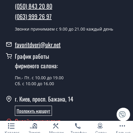
(050) 843 20 80
день.
(063) 999 26 97
Можно на сегодня вызвать
замерщика?
Звонки принимаем c 9.00 до 21.00 каждый день
Да можно.
favoritdveri@ukr.net
У вас есть в наличии готовые двери
входные?
График работы
фирменого салона:
Да, мы имеем большой ассортимент готовых входных
дверей.
Пн.- Пт. с 10.00 до 19.00
Какая стоимость самых дешевых
Сб. с 10.00 до 16.00
входных дверей?
г. Киев, просп. Бажана, 14
От 5200 грн.
Проложить маршрут
Нужны двери входные эконом
Онлайн консультант
класса, что посоветуете?
Каждый наш совет индивидуальный, в том числе и по