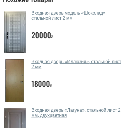
Помогаете ли вы выбрать двери
входные?
Входная дверь модель «Шоколад»,
стальной лист 2 мм
Да. Мы консультируем покупателей
по телефону
,
через мессенджеры, онлайн чат или непосредственно
20000
в нашем салоне-магазине.
₴
Какие двери входные посоветуете?
Наши рекомендации зависят от необходимых
Входная дверь «Иллюзия», стальной лист
параметров, Вашего бюджета и других факторов.
2 мм
Подбор входных дверей ведется индивидуально для
каждого посетителя.
18000
₴
Замеры дверей делаете?
Да, делаем. Наши специалисты могут произвести
замер и консультацию на выезде. Каждый сотрудник
Входная дверь «Лагуна», стальной лист 2
имеет с собой каталоги цветов и узоров. После
мм, двухцветная
замера и консультации Вы можете оформить заявку
не посещая наш офис.