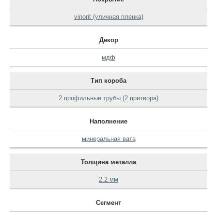
vinorit (уличная пленка)
Декор
мдф
Тип короба
2 профильные трубы (2 притвора)
Наполнение
минеральная вата
Толщина металла
2.2 мм
Сегмент