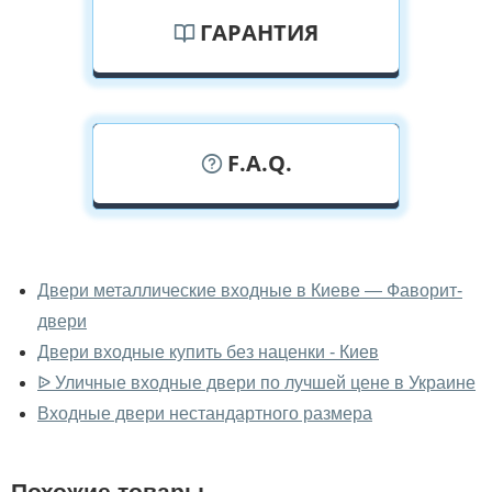
ГАРАНТИЯ
F.A.Q.
У вас можно посмотреть двери
входные вживую?
Двери металлические входные в Киеве — Фаворит-
двери
Да, можно посмотреть двери входные в нашем
фирменном салоне-магазине.
Двери входные купить без наценки - Киев
ᐉ Уличные входные двери по лучшей цене в Украине
У вас большой магазин?
Входные двери нестандартного размера
Да, у нас большой выбор межкомнатных и входных
дверей.
Похожие товары