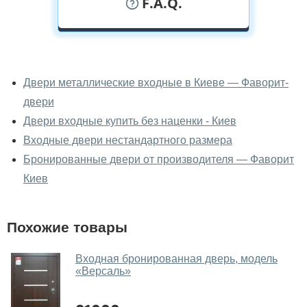
F.A.Q.
У вас можно посмотреть двери
входные вживую?
Двери металлические входные в Киеве — Фаворит-
двери
Да, можно посмотреть двери входные в нашем
фирменном салоне-магазине.
Двери входные купить без наценки - Киев
Входные двери нестандартного размера
У вас большой магазин?
Бронированные двери от производителя — Фаворит
Да, у нас большой выбор межкомнатных и входных
Киев
дверей.
Помогаете ли вы выбрать двери
Похожие товары
входные?
Да. Мы консультируем покупателей
по телефону
,
Входная бронированная дверь, модель
«Версаль»
через мессенджеры, онлайн чат или непосредственно
в нашем салоне-магазине.