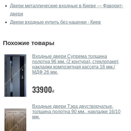
входные вживую?
Двери металлические входные в Киеве — Фаворит-
двери
Да, можно посмотреть двери входные в нашем
фирменном салоне-магазине.
Двери входные купить без наценки - Киев
У вас большой магазин?
Похожие товары
Да, у нас большой выбор межкомнатных и входных
дверей.
Входные двери Супрема толщина
полотна 96 мм. (2 контура), стеклопакет,
Помогаете ли вы выбрать двери
накладки композитная кассета 16 мм./
входные?
МДФ 26 мм.
Да. Мы консультируем покупателей
по телефону
,
33900
через мессенджеры, онлайн чат или непосредственно
₴
в нашем салоне-магазине.
Какие двери входные посоветуете?
Входные двери Тэра двустворчатые,
толщина полотна 90 мм., накладки 16/10
мм.
Наши рекомендации зависят от необходимых
параметров, Вашего бюджета и других факторов.