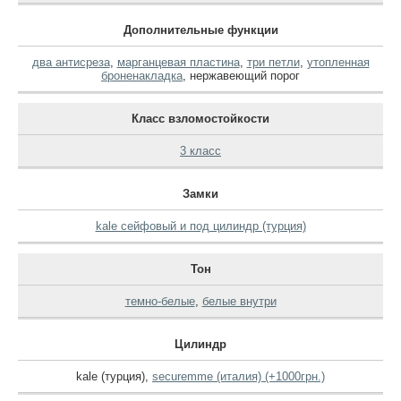
Дополнительные функции
два антисреза
,
марганцевая пластина
,
три петли
,
утопленная
броненакладка
,
нержавеющий порог
Класс взломостойкости
3 класс
Замки
kale сейфовый и под цилиндр (турция)
Тон
темно-белые
,
белые внутри
Цилиндр
kale (турция)
,
securemme (италия) (+1000грн.)