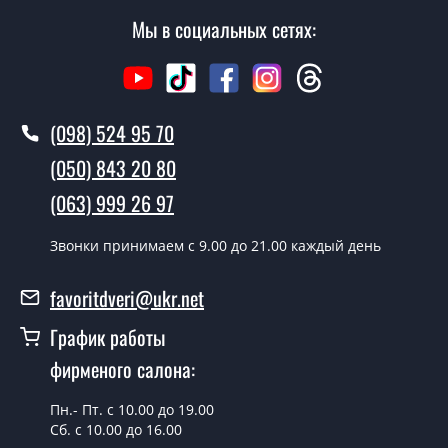
Сколько стоит установка дверей
Мы в социальных сетях:
Спарта коричневая?
Стоимость установки дверей Спарта коричневая - от
1600 грн.
(098) 524 95 70
Как быстро можете установить двери
Спарта коричневая?
(050) 843 20 80
(063) 999 26 97
В тот же день в течении нескольких часов, при
условии наличия их на складе, либо на следующий
Звонки принимаем c 9.00 до 21.00 каждый день
день.
Можно на сегодня вызвать
favoritdveri@ukr.net
замерщика?
График работы
Да можно.
фирменого салона:
У вас есть в наличии готовые двери
входные?
Пн.- Пт. с 10.00 до 19.00
Сб. с 10.00 до 16.00
Да, мы имеем большой ассортимент готовых входных