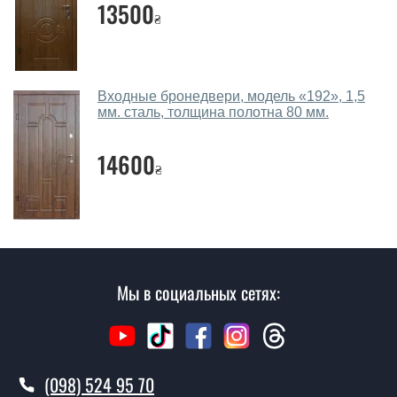
13500
₴
не посещая наш офис.
Сколько стоит вызвать замерщика?
Вызов замерщика-консультанта стоит 450 грн.
Входные бронедвери, модель «192», 1,5
мм. сталь, толщина полотна 80 мм.
Вы производите установку входных
дверей?
14600
₴
Да производим. Монтаж входных дверей
производится согласно очереди, во все дни кроме
воскресенья.
Сколько стоит установка дверей
Савана?
Мы в социальных сетях:
Стоимость установки дверей Савана - от 1600 грн.
Как быстро можете установить двери
Савана?
(098) 524 95 70