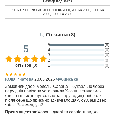
Размер под заказ
700 на 2000
,
780 на 2000
,
800 на 2000
,
900 на 2000
,
1000 на
2000
,
1000 на 2350
Отзывы (8)
5
(8)
5
4
(0)
3
(0)
2
(0)
отзывов (8)
1
(0)
Юлія Ігнатєва
23.03.2026
Чубинське
Замовили двері модель "Савана" і буквально через
пару днів приїхали установили.Хлопці встановили
якісно і швидко,буквально за пару годин,прибрали
після себе що приємно здивувало.Дякую?.Самі двері
якісні.Рекомендую?
Преимущества:
Хороші двері та сервіс, швидко