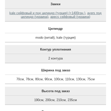
Замки
kale сейфовый и под цилиндр (турция) (+1400грн.)
,
avers под
цилиндр (украина)
,
apecs сейфовый (украина)
Цилиндр
modo (китай)
,
kale (турция)
Контур уплотнения
2 контура
Ширина под заказ
70см
,
78см
,
80см
,
90см
,
100см
,
110см
,
130см
,
75см
Высота под заказ
190см
,
200см
,
210см
,
235см