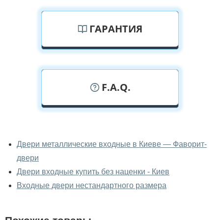
ГАРАНТИЯ
F.A.Q.
У вас можно посмотреть двери
входные вживую?
Двери металлические входные в Киеве — Фаворит-
двери
Да, можно посмотреть двери входные в нашем
фирменном салоне-магазине.
Двери входные купить без наценки - Киев
Входные двери нестандартного размера
У вас большой магазин?
Да, у нас большой выбор межкомнатных и входных