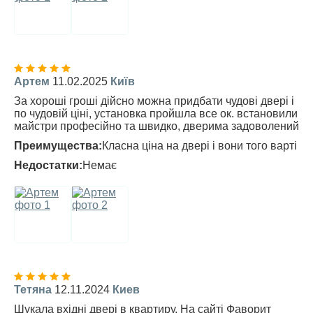
Артем
11.02.2025
Київ
За хороші гроші дійсно можна придбати чудові двері і
по чудовій ціні, установка пройшла все ок. встановили
майстри професійно та швидко, дверима задоволений
Преимущества:
Класна ціна на двері і вони того варті
Недостатки:
Немає
Тетяна
12.11.2024
Киев
Шукала вхідні двері в квартиру. На сайті Фаворит