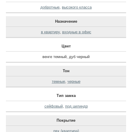
добротные
,
высокого класса
Назначение
в квартиру
,
входные в офис
Цвет
венге темный
,
дуб черный
Тон
темные
,
черные
Тип замка
сейфовый
,
под цилиндр
Покрытие
пвх (квартира)