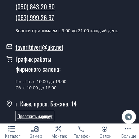
В тот же день в течении нескольких часов, при
(050) 843 20 80
условии наличия их на складе, либо на следующий
день.
(063) 999 26 97
Можно на сегодня вызвать
Звонки принимаем c 9.00 до 21.00 каждый день
замерщика?
favoritdveri@ukr.net
Да можно.
График работы
У вас есть в наличии готовые двери
входные?
фирменого салона:
Да, мы имеем большой ассортимент готовых входных
Пн.- Пт. с 10.00 до 19.00
дверей.
Сб. с 10.00 до 16.00
Какая стоимость самых дешевых
г. Киев, просп. Бажана, 14
входных дверей?
Проложить маршрут
От 5200 грн.
Онлайн консультант
Нужны двери входные эконом
класса, что посоветуете?
Каталог
Замер
Монтаж
Телефон
Салон
Больше