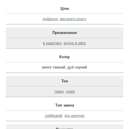
Ціна
добротні
,
високого класу
Призначення
в квартиру
,
вхідні в офіс
Колір
венге темний
,
дуб чорний
Тон
темні
,
чорні
Тип замка
сейфовий
,
під циліндр