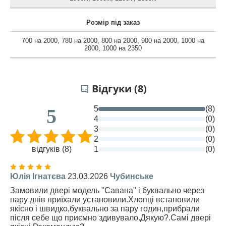
Розмір під заказ
700 на 2000
,
780 на 2000
,
800 на 2000
,
900 на 2000
,
1000 на
2000
,
1000 на 2350
Відгуки (8)
5
(8)
5
4
(0)
3
(0)
2
(0)
відгуків (8)
1
(0)
Юлія Ігнатєва
23.03.2026
Чубинське
Замовили двері модель "Савана" і буквально через
пару днів приїхали установили.Хлопці встановили
якісно і швидко,буквально за пару годин,прибрали
після себе що приємно здивувало.Дякую?.Самі двері