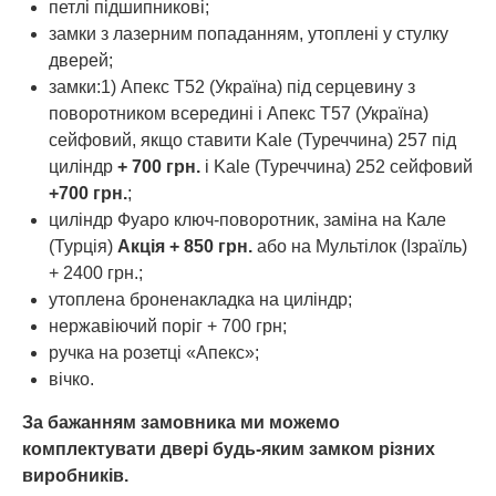
петлі підшипникові;
замки з лазерним попаданням, утоплені у стулку
дверей;
замки:1) Апекс Т52 (Україна) під серцевину з
поворотником всередині і Апекс Т57 (Україна)
сейфовий, якщо ставити Kale (Туреччина) 257 під
циліндр
+ 700 грн.
і Kale (Туреччина) 252 сейфовий
+700 грн.
;
циліндр Фуаро ключ-поворотник, заміна на Кале
(Турція)
Акція + 850 грн.
або на Мультілок (Ізраїль)
+ 2400 грн.;
утоплена броненакладка на циліндр;
нержавіючий поріг + 700 грн;
ручка на розетці «Апекс»;
вічко.
За бажанням замовника ми можемо
комплектувати двері будь-яким замком різних
виробників.