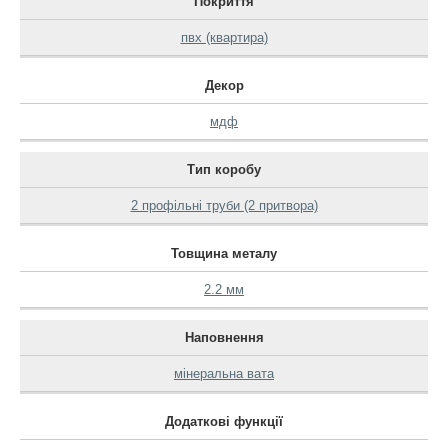
Покриття
пвх (квартира)
Декор
мдф
Тип коробу
2 профільні труби (2 притвора)
Товщина металу
2.2 мм
Наповнення
мінеральна вата
Додаткові функції