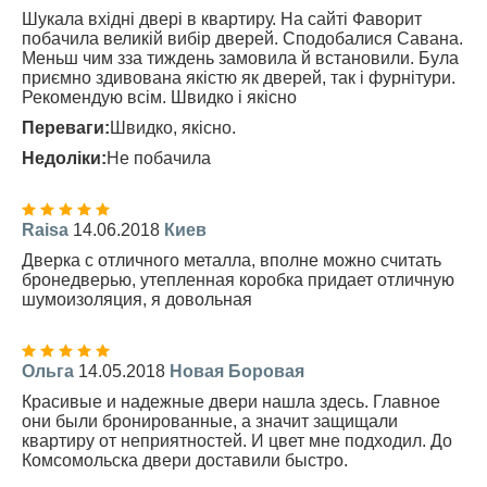
Шукала вхідні двері в квартиру. На сайті Фаворит
побачила великій вибір дверей. Сподобалися Савана.
Меньш чим зза тиждень замовила й встановили. Була
приємно здивована якістю як дверей, так і фурнітури.
Рекомендую всім. Швидко і якісно
Переваги:
Швидко, якісно.
Недоліки:
Не побачила
Raisa
14.06.2018
Киев
Дверка с отличного металла, вполне можно считать
бронедверью, утепленная коробка придает отличную
шумоизоляция, я довольная
Ольга
14.05.2018
Новая Боровая
Красивые и надежные двери нашла здесь. Главное
они были бронированные, а значит защищали
квартиру от неприятностей. И цвет мне подходил. До
Комсомольска двери доставили быстро.