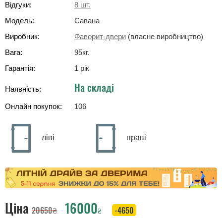
Відгуки:
8
шт.
Модель:
Савана
Виробник:
Фаворит-двери
(власне виробництво)
Вага:
95
кг
.
Гарантія:
1 рік
На складі
Наявність:
Онлайн покупок:
106
ліві
праві
Ціна
16000
20650
₴
-4650
₴