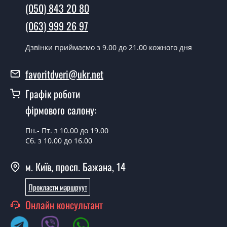
наявності їх на складі, чи наступного дня.
(050) 843 20 80
Чи можна на сьогодні викликати
(063) 999 26 97
замірника?
Дзвінки приймаємо з 9.00 до 21.00 кожного дня
Так можна.
У вас є в наявності готові двері
favoritdveri@ukr.net
вхідні?
Графік роботи
Так, ми маємо великий асортимент готових вхідних
фірмового салону:
дверей.
Пн.- Пт. з 10.00 до 19.00
Яка вартість найдешевших вхідних
Сб. з 10.00 до 16.00
дверей?
м. Київ, просп. Бажана, 14
Від 5200 грн.
Потрібні двері вхідні економ класу,
Прокласти маршруут
що порадите?
Онлайн консультант
Кожна наша порада індивідуальна, у тому числі і з