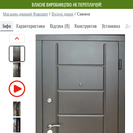
ВЛАСНЕ ВИРОБНИЦТВО-НЕ ПЕРЕПЛАЧУЙ!
Магазин дверей Фаворит
/
Вхідні двері
/
Савана
Інфо
Характеристики
Відгуки (8)
Конструктив
Установка
Дос