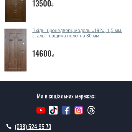
13500
₴
консультації Ви можете оформити заявку, не
відвідуючи наш офіс.
Скільки коштує викликати замірника?
Вхідні бронедвері, модель «192», 1,5 мм.
сталь, товщина полотна 80 мм.
Виклик замірника-консультанта коштує 450 грн.
Ви робите установку вхідних дверей?
14600
₴
Так робимо. Монтаж вхідних дверей проводиться
згідно з чергою, у всі дні крім неділі.
Скільки коштує установка дверей
Савана?
Ми в соціальних мережах:
Вартість встановлення дверей Савана - від 1600 грн.
Як швидко можете встановити двері
Савана?
(098) 524 95 70
У той самий день протягом кількох годин, за умови