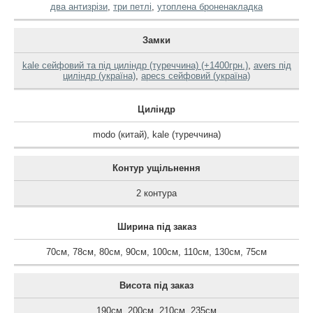
два антизрізи
,
три петлі
,
утоплена броненакладка
Замки
kale сейфовий та під циліндр (туреччина) (+1400грн.)
,
avers під
циліндр (україна)
,
apecs сейфовий (україна)
Циліндр
modo (китай)
,
kale (туреччина)
Контур ущільнення
2 контура
Ширина під заказ
70см
,
78см
,
80см
,
90см
,
100см
,
110см
,
130см
,
75см
Висота під заказ
190см
,
200см
,
210см
,
235см