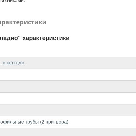
возчиками.
арактеристики
ладио" характеристики
с
,
в коттедж
рофильные трубы (2 притвора)