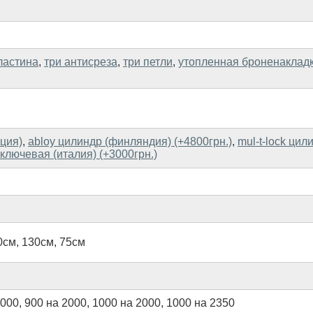
ластина
,
три антисреза
,
три петли
,
утопленная броненаклад
ция)
,
abloy цилиндр (финляндия) (+4800грн.)
,
mul-t-lock цил
хключевая (италия) (+3000грн.)
0см
,
130см
,
75см
2000
,
900 на 2000
,
1000 на 2000
,
1000 на 2350