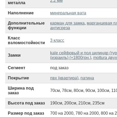
2.2 мм
металла
Наполнение
минеральная вата
Дополнительные
карман для замка
,
марганцевая п
функции
антисреза
Класс
3 класс
взломостойкости
kale сейфовый и под цилиндр (тур
Замки
(израиль) (+1800грн.)
,
mottura дву
Сегмент
под заказ
Покрытие
пвх (квартира)
,
патина
Ширина под
70см
,
78см
,
80см
,
90см
,
100см
,
11
заказ
Высота под заказ
190см
,
200см
,
210см
,
235см
Размер под заказ
700 на 2000
,
780 на 2000
,
800 на 