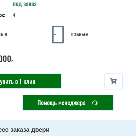
под заказ
ок:
4
вые
правые
000
₴
упить в 1 клик
Помощь менеджера
сс заказа двери