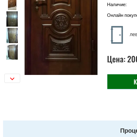
Наличие:
Онлайн покуп
ле
Цена:
20
К
Проце