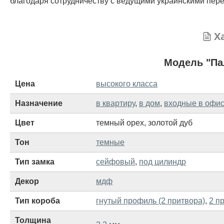
благодаря сотрудничеству с ведущими украинскими пере
Х
Модель "Па
Цена
высокого класса
Назначение
в квартиру
,
в дом
,
входные в офи
Цвет
темный орех
,
золотой дуб
Тон
темные
Тип замка
сейфовый
,
под цилиндр
Декор
мдф
Тип короба
гнутый профиль (2 притвора)
,
2 п
Толщина