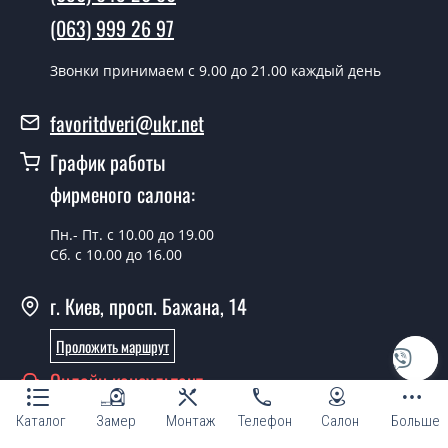
день.
(063) 999 26 97
Можно на сегодня вызвать
Звонки принимаем c 9.00 до 21.00 каждый день
замерщика?
Да можно.
favoritdveri@ukr.net
У вас есть в наличии готовые двери с
График работы
ковкой?
фирменого салона:
Да, мы имеем большой ассортимент готовых дверей
Пн.- Пт. с 10.00 до 19.00
со стеклопакетом и ковкой.
Сб. с 10.00 до 16.00
Какая стоимость самых дешевых
дверей со стеклопакетом и ковкой?
г. Киев, просп. Бажана, 14
От 5200 грн.
Проложить маршрут
Онлайн консультант
Нужны двери с ковкой эконом класса,
что посоветуете?
Каталог
Замер
Монтаж
Телефон
Салон
Больше
Каждый наш совет индивидуальный, в том числе и по