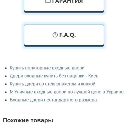
ГАРАНТИЯ
F.A.Q.
У вас можно посмотреть двери с
ковкой вживую?
Купить полуторные входные двери
Двери входные купить без наценки - Киев
Да, можно посмотреть двери с ковкой в нашем
фирменном салоне-магазине.
Купить двери со стеклопакетом и ковкой
ᐉ Уличные входные двери по лучшей цене в Украине
У вас большой магазин?
Входные двери нестандартного размера
Да, у нас большой выбор межкомнатных и входных
дверей.
Похожие товары
Помогаете ли вы выбрать двери с