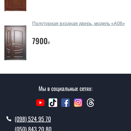
Сколько стоит вызвать замерщика?
Вызов замерщика-консультанта стоит 450 грн.
Вы производите установку дверей со
Полуторная входная дверь, модель «А08»
стеклопакетом и ковкой?
7900
₴
Да производим. Монтаж дверей со стеклопакетом и
ковкой производится согласно очереди, во все дни
кроме воскресенья.
Сколько стоит установка дверей
Милан две створки?
Стоимость установки дверей Милан две створки - от
Мы в социальных сетях:
1600 грн.
Как быстро можете установить двери
Милан две створки?
(098) 524 95 70
В тот же день в течении нескольких часов, при
(050) 843 20 80
условии наличия их на складе, либо на следующий