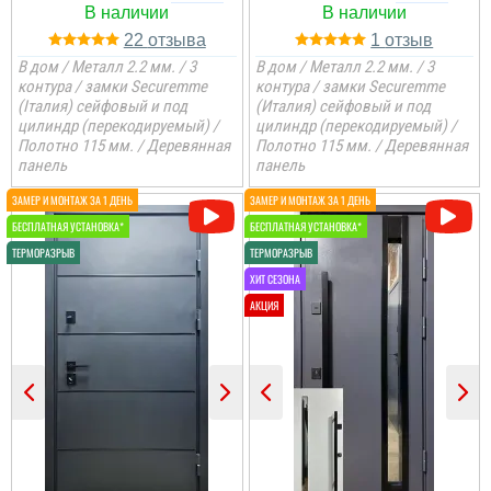
22
1
В дом / Металл 2.2 мм. / 3
В дом / Металл 2.2 мм. / 3
контура / замки Securemme
контура / замки Securemme
Леонід
(Італия) сейфовый и под
(Италия) сейфовый и под
цилиндр (перекодируемый) /
цилиндр (перекодируемый) /
Полотно 115 мм. / Деревянная
Полотно 115 мм. / Деревянная
Ціна не мала, але якщо
подивитись хто може
панель
панель
виконати таке якісне
покриття на ринку , то у
вас відпадуть всі
питання по ціні та самих
характеристик дверей.
Це просто двері вогонь
як зовні, так і в серед...
Саша
Ретельно обирали двері
в будинок для себе і с
певненістю можу