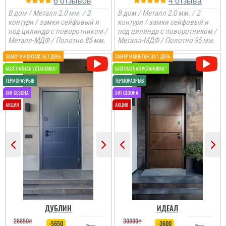
6
4
В дом / Металл 2.0 мм. / 2
В дом / Металл 2.0 мм. / 2
контури / замки сейфовый и
контури / замки сейфовый и
под цилиндр с поворотником /
под цилиндр с поворотником /
Металл-МДФ / Полотно 85 мм.
Металл-МДФ / Полотно 95 мм.
ДУБЛИН
ИДЕАЛ
28850
₴
30800
₴
-5650
-3600