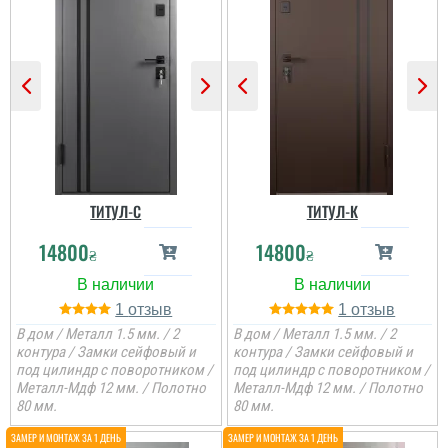
ТИТУЛ-C
ТИТУЛ-К
14800
14800
₴
₴
1
1
В дом / Металл 1.5 мм. / 2
В дом / Металл 1.5 мм. / 2
контура / Замки сейфовый и
контура / Замки сейфовый и
под цилиндр с поворотником /
под цилиндр с поворотником /
Металл-Мдф 12 мм. / Полотно
Металл-Мдф 12 мм. / Полотно
80 мм.
80 мм.