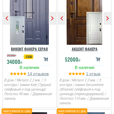
Стільки передивились
вирішувати, так як старі
варіантів вуличних
вдері були
дверей різних
промемерзали. Ці двері
виробників і саме цей
з усім взимку
виробник нам зайшов
справились. Пишемо
більше по ціні та якості,
відгук тільки зараз ...
отримували товар новою
поштою. все приїхало
вчано та ціле. Двері ну
читати всі відгуки
просто тов...
ВИКОНТ ФАНЕРА СЕРАЯ
АКЦЕНТ ФАНЕРА
39300
₴
-5300
52000
₴
34000
₴
14
1
В дом / Металл 2.2 мм. / 3
В дом / Металл 2.2 мм. / 3
Сергій
контура / замки Kale (Турция)
контура / замки Securemme
сейфовый и под цилиндр/
(Италия) сейфовый и под
Полотно 90 мм. / Деревянная
цилиндр (перекодируемый) /
Непоганий варінт, дуже
панель
Полотно 115 мм. / Деревянная
сподобався в своїй ціні і
панель
є в наявності, та хороша
ціна, мені потрібно були
закрить два проєми і