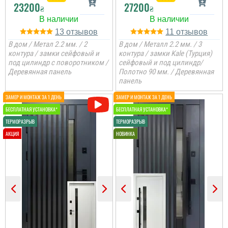
23200
27200
₴
₴
13
11
В дом / Метал 2.2 мм. / 2
В дом / Металл 2.2 мм. / 3
контура / замки сейфовый и
контура / замки Kale (Турция)
под цилиндр с поворотником /
сейфовый и под цилиндр/
Деревянная панель
Полотно 90 мм. / Деревянная
панель
Коля
Не переплачуєш
посереднику і купуєш
двері напряму у
виробника, тому якщо
цінуєте свої кошти і вам
потрібні двері, то вам
сюди. ...