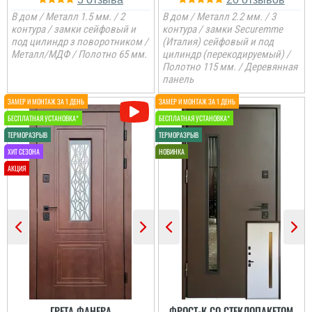
В дом / Металл 1.5 мм. / 2
В дом / Металл 2.2 мм. / 3
контура / замки сейфовый и
контура / замки Securemme
под цилиндр з поворотником /
(Италия) сейфовый и под
Металл/МДФ / Полотно 65 мм.
цилиндр (перекодируемый) /
Полотно 115 мм. / Деревянная
панель
Олег
Іван
Сподобався конструктив
Класний дизайн,надійне
та наповненням. Тут ж
дерев'яне покриття,
стеродур+мінвата і
хороші замки і метал,
фольгоізол ну і
гарно утеплені, дякую за
терморозрив. Хлопці
допомогу у виборі
установщик професійні
дверей, все дуже
...
надійно....
читати всі відгуки
читати всі відгуки
ГРЕТА ФАНЕРА
ФРОСТ-К СО СТЕКЛОПАКЕТОМ