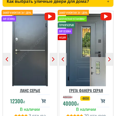
Как выбрать уличные двери для дома?
+
Іван
Тетяна
Двері непогані ц
Якісні, гарні двері.
сподобались,
Професійний монтаж.
встановили швидко, все
Чудова робота
заробили і зробили як
менеджерів у допомозі
хотіли
вибору. Дуже дякую!
читати всі відгуки
читати всі відгуки
ЛАНС СЕРЫЕ
ГРЕТА ФАНЕРА СЕРАЯ
48650
₴
-8650
12300
₴
40000
₴
3
20