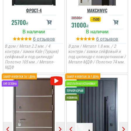
сказати, що це дуже
достойний варіант.
ФРОСТ-4
МАКСИМУС
38500
₴
-7500
25700
₴
31000
читати всі відгуки
₴
6
6
В дом / Метал 2.2 мм. / 4
В дом / Металл 1.8 мм. / 2
контура / замки Kale (Турция)
контури / замки сейфовый и
сейфовый и под цилиндр/
под цилиндр с поворотником /
Полотно 105 мм. / Металл-
Металл-МДФ / Полотно 74 мм.
Денис
МДФ
Просто шикарне
виконання данних
дверей , нічого більше
додати. Якість та вид
покриття ви можете самі
побачите а масивне
полотно і короб , то
відпадають всі питання
які двері повинні бути в
будинок....
Міла