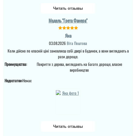
Читать отзывы
Модель "Грета Фанера"
Григорій
Яна
По телефону надали
класну консультацію,
03.08.2026
Віта Поштова
пояснили і допомогли в
Коли дійсно по класній ціні замовляєш собі двері в будинок, а вони виглядають в
виборі, на все це я
рази дороще.
витратив близько 5
хвилин, дверима
Преимущества:
Покриття з дерева, виглядають на багато дороще, власне
задоволений, покриття
виробництво
реально якісне ...
Недостатки:
Немає
Ігор
читати всі відгуки
Дуже нам сподобався
варіант в будинок я
виглядає просто
шикарно та надійно,
встановили швидко за
декілька днів, нарікань
Читать отзывы
немає. ...