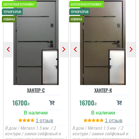
ХАНТЕР-С
ХАНТЕР-К
16700
16700
₴
₴
1
1
В дом / Металл 1.5 мм. / 2
В дом / Металл 1.5 мм. / 2
контури / замки сейфовый и
контури / замки сейфовый и