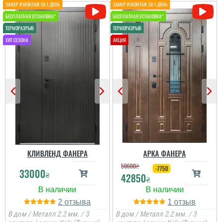
фанери, дуже зроблено
вдало і якісно, дуже
задоволений...
КЛИВЛЕНД ФАНЕРА
АРКА ФАНЕРА
50600
₴
-7750
33000
₴
42850
₴
2
1
Андрій
Тарас
В дом / Металл 2.2 мм. / 3
В дом / Металл 2.2 мм. / 3