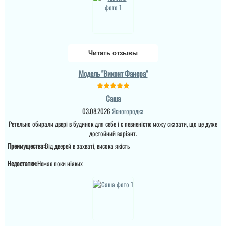
Читать отзывы
Модель "Виконт Фанера"
Іван
Саша
Дякую за встановлені
03.08.2026
Ясногородка
двері: якісні,
шумоізольовані, зручні.
Ретельно обирали двері в будинок для себе і с певненістю можу сказати, що це дуже
Спеціалісти, які
достойний варіант.
встановлювали,
Лейла
спрацювали швидко,
Преимущества:
Від дверей в захваті, висока якість
акуратно, надійно.
Рекомендую всім!...
Недостатки:
Немає поки ніяких
Виглядають надійно,
читати всі відгуки
покриття кажуть
надійне, дизайн
чудовий, замки хороші.