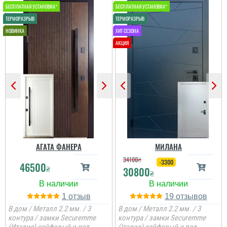
мене все влаштувало....
читати всі відгуки
АГАТА ФАНЕРА
МИЛАНА
34100
₴
-3300
46500
₴
30800
₴
1
19
В дом / Металл 2.2 мм. / 3
В дом / Металл 2.2 мм. / 3
контура / замки Securemme
контура / замки Securemme
Яна