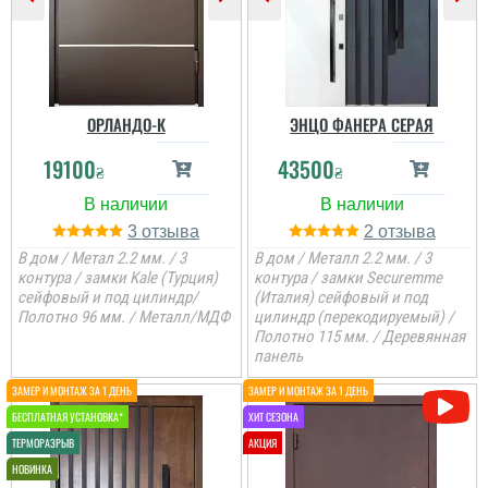
Вітаю! Замовляли тут
вхідні двері в будинок і
квартиру.Залишились
дууууже задоволені і
якістю дверей,і
сервісом,і
клієнтоорієнтовністю,і
ОРЛАНДО-К
ЭНЦО ФАНЕРА СЕРАЯ
вартістю! ВСЕ НА
ВИЩОМУ РІВНІ ! Бажаю
19100
43500
процвітання компанії
₴
₴
,мо...
читати всі відгуки
3
2
В дом / Метал 2.2 мм. / 3
В дом / Металл 2.2 мм. / 3
контура / замки Kale (Турция)
контура / замки Securemme
сейфовый и под цилиндр/
(Италия) сейфовый и под
Полотно 96 мм. / Металл/МДФ
цилиндр (перекодируемый) /
Полотно 115 мм. / Деревянная
панель
Андрій
Якщо плануєте
Руслана
замовляти перевізником,
то всі проблеми з
дверям лягають на вас,
виробник в