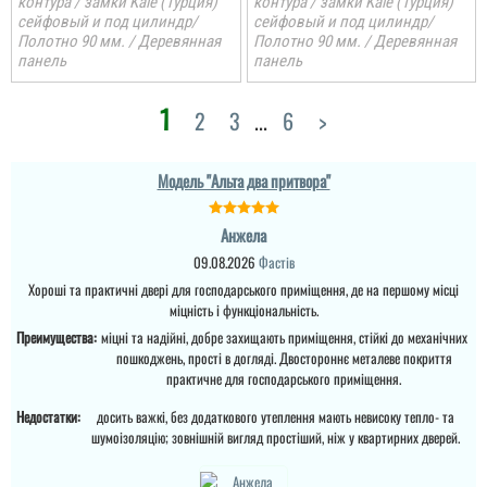
контура / замки Kale (Турция)
контура / замки Kale (Турция)
Непогано для будинку
Замовляли двері через
сейфовый и под цилиндр/
сейфовый и под цилиндр/
за такі гроші, метал
нову пошту, швидко
Полотно 90 мм. / Деревянная
Полотно 90 мм. / Деревянная
добротний і гарно
пришли, легко
панель
панель
покритий фарбой
поставили, видно, що
порошковою.
добротні двері, хороші
1
2
3
...
6
>
читати всі відгуки
читати всі відгуки
Модель "Альта два притвора"
Андрій
Анжела
Двері замовляв під
09.08.2026
Фастів
замовлення, трохи
потрвбео було зачекати,
Хороші та практичні двері для господарського приміщення, де на першому місці
але воно того вартує,
міцність і функціональність.
двері якісні, встановили
хлопці акуратно,
Преимущества:
міцні та надійні, добре захищають приміщення, стійкі до механічних
молодці. ...
пошкоджень, прості в догляді. Двостороннє металеве покриття
практичне для господарського приміщення.
читати всі відгуки
Недостатки:
досить важкі, без додаткового утеплення мають невисоку тепло- та
шумоізоляцію; зовнішній вигляд простіший, ніж у квартирних дверей.