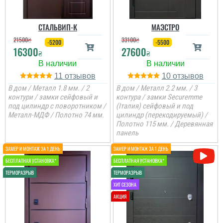
Хороші та практичні
двері для
господарського
приміщення, де на
СТАЛЬВИП-К
МАЭСТРО
першому місці міцність і
функціональність.
21500
₴
33100
₴
-5200
-5500
16300
27600
₴
₴
читати всі відгуки
11
10
В дом / Металл 1.8 мм. / 2
В дом / Металл 2.2 мм. / 3
контури / замки сейфовый и
контура / замки Securemme
под цилиндр с поворотником /
(Італия) сейфовый и под
Металл-МДФ / Полотно 74 мм.
цилиндр (перекодируемый) /
Полотно 115 мм. / Деревянная
панель
Ніка
Хто ще не наважився
придбати цю модель, то
раджу, тому що вона
виглядає просто
неймовірно.