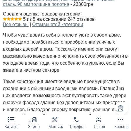
сталь, 98 мм толщина полотна
- 23800грн
Средняя оценка товаров категории:
5 из 5 на основании 247 отзывов
Все отзывы
|
Отзывы етой категории
Чтобы чувствовать себя в тепле и уюте в своем доме,
необходимо позаботиться о приобретении уличных
входных дверей в дом. Поскольку именно они смогут
максимально качественно исполнять свои обязанности в
холодное время года, что особенно актуально, если Вы
живете в частном секторе.
Такая конструкция имеет очевидные преимущества в
сравнении с обычными входными дверями. Главной из
них является возможность эксплуатировать такие двери
снаружи фасада здания без дополнительных пристроек
и навесов. Благодаря своему покрытию, уличная дверь
в частный дом стойко и без последствий выдерживает
на себе все влияние непогоды, включая дождь, снег,
Каталог
Замер
Монтаж
Телефон
Салон
Больше
мороз.