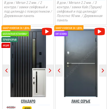
В дом / Метал 2.2 мм. / 2
В дом / Металл 2.2 мм. / 3
контура / замки сейфовый и
контура / замки Kale (Турция)
под цилиндр с поворотником /
сейфовый и под цилиндр/
Деревянная панель
Полотно 90 мм. / Деревянная
панель
СПАДАРО
ЛАНС СЕРЫЕ
44500
₴
-8000