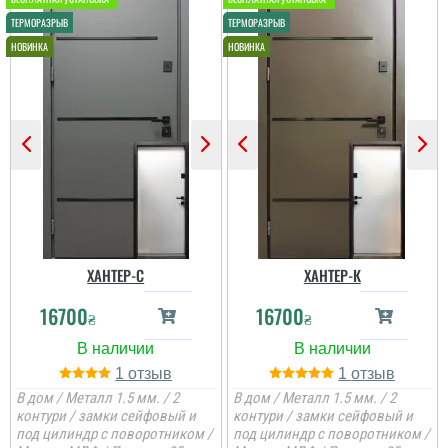
ХАНТЕР-С
ХАНТЕР-К
16700
16700
₴
₴
1
1
В дом / Металл 1.5 мм. / 2
В дом / Металл 1.5 мм. / 2
контури / замки сейфовый и
контури / замки сейфовый и
под цилиндр с поворотником /
под цилиндр с поворотником /