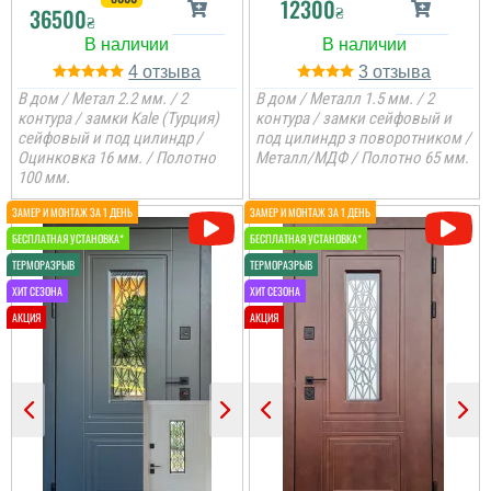
12300
₴
36500
₴
4
3
В дом / Метал 2.2 мм. / 2
В дом / Металл 1.5 мм. / 2
контура / замки Kale (Турция)
контура / замки сейфовый и
сейфовый и под цилиндр /
под цилиндр з поворотником /
Оцинковка 16 мм. / Полотно
Металл/МДФ / Полотно 65 мм.
100 мм.
Коля
Не переплачуєш
посереднику і купуєш
двері напряму у
виробника, тому якщо
цінуєте свої кошти і вам
потрібні двері, то вам
сюди. ...