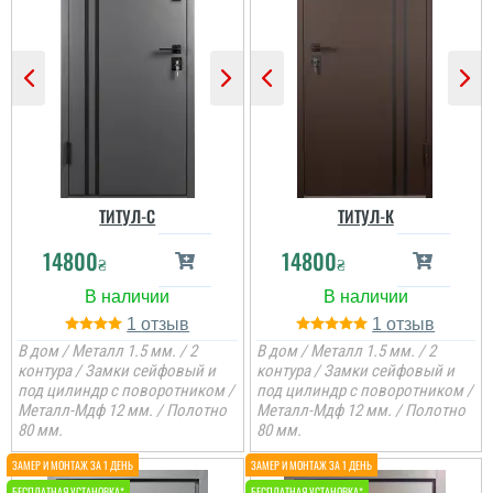
ТИТУЛ-C
ТИТУЛ-К
14800
14800
₴
₴
1
1
В дом / Металл 1.5 мм. / 2
В дом / Металл 1.5 мм. / 2
контура / Замки сейфовый и
контура / Замки сейфовый и
под цилиндр с поворотником /
под цилиндр с поворотником /
Металл-Мдф 12 мм. / Полотно
Металл-Мдф 12 мм. / Полотно
80 мм.
80 мм.