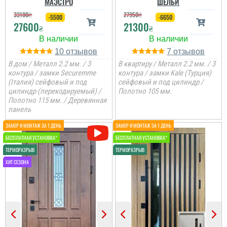
МАЭСТРО
ШЕЛБИ
33100
₴
27950
₴
-5500
-6650
27600
21300
₴
₴
10
7
В дом / Металл 2.2 мм. / 3
В квартиру / Металл 2.2 мм. / 3
контура / замки Securemme
контура / замки Kale (Турция)
(Італия) сейфовый и под
сейфовый и под цилиндр /
цилиндр (перекодируемый) /
Полотно 105 мм.
Полотно 115 мм. / Деревянная
Павло
панель
Андрій
Викликали замірника і
потім обирали двері.
Двері дуже тяжкі, гарний
Двері ну дуже
метал та покриття,
сподобались.
заносили установщики
Неймовірні на вигляд,
кряхтіли. продукт дійсно
масивні та з хорошими
якісний та надійний....
замками і метал 2,2 мм.
...
Гена
Хороші добротні двері,
мені та дружині
сподобались, ми