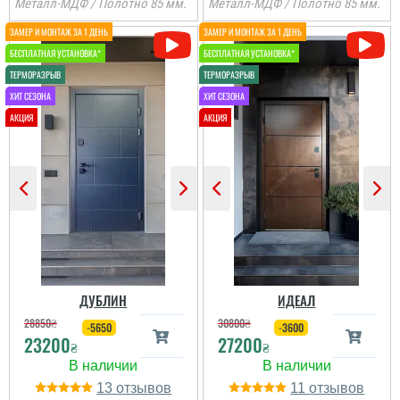
Металл-МДФ / Полотно 85 мм.
Металл-МДФ / Полотно 85 мм.
ДУБЛИН
ИДЕАЛ
28850
₴
30800
₴
-5650
-3600
23200
27200
₴
₴
13
11