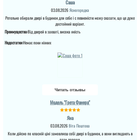
Саша
03.08.2026
Ясногородка
Ретельно обирали двері в будинок для себе і с певненістю можу сказати, що це дуже
достойний варіант.
Преимущества:
Від дверей в захваті, висока якість
Недостатки:
Немає поки ніяких
Читать отзывы
Модель "Грета Фанера"
Яна
03.08.2026
Віта Поштова
Коли дійсно по класній ціні замовляєш собі двері в будинок, а вони виглядають в
рази дороще.