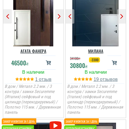
Стільки передивились
варіантів вуличних
дверей різних
Вся сім'я задоволена
виробників і саме цей
дверима, дуже
виробник нам зайшов
товстелезні та міцні на
більше по ціні та якості,
вид двері, покриття яке
отримували товар новою
нічого ок боїться,
поштою. все приїхало
встановили швидко....
вчано та ціле. Двері ну
просто тов...
АГАТА ФАНЕРА
МИЛАНА
34100
₴
-3300
46500
₴
30800
₴
1
19
В дом / Металл 2.2 мм. / 3
В дом / Металл 2.2 мм. / 3
контура / замки Securemme
контура / замки Securemme
(Италия) сейфовый и под
(Італия) сейфовый и под
цилиндр (перекодируемый) /
цилиндр (перекодируемый) /
Полотно 115 мм. / Деревянная
Полотно 115 мм. / Деревянная
панель
панель