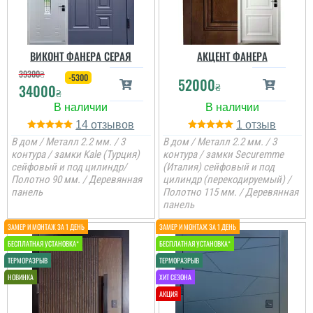
ВИКОНТ ФАНЕРА СЕРАЯ
АКЦЕНТ ФАНЕРА
39300
₴
-5300
52000
₴
34000
₴
14
1
В дом / Металл 2.2 мм. / 3
В дом / Металл 2.2 мм. / 3
контура / замки Kale (Турция)
контура / замки Securemme
сейфовый и под цилиндр/
(Италия) сейфовый и под
Полотно 90 мм. / Деревянная
цилиндр (перекодируемый) /
панель
Полотно 115 мм. / Деревянная
панель
Аліна
Женя