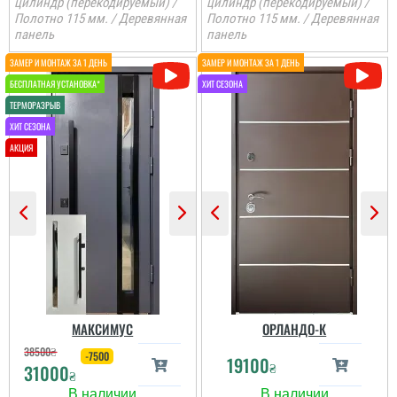
цилиндр (перекодируемый) /
цилиндр (перекодируемый) /
Полотно 115 мм. / Деревянная
Полотно 115 мм. / Деревянная
Ціна не мала, але якщо
подивитись хто може
панель
панель
виконати таке якісне
покриття на ринку , то у
вас відпадуть всі
питання по ціні та самих
характеристик дверей.
Це просто двері вогонь
як зовні, так і в серед...
Саша
Ретельно обирали двері
в будинок для себе і с
певненістю можу
сказати, що це дуже
достойний варіант.
МАКСИМУС
ОРЛАНДО-К
38500
₴
-7500
19100
₴
31000
читати всі відгуки
₴