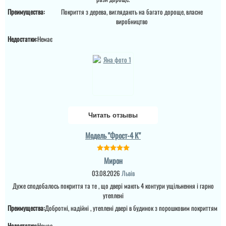
Андрій
Преимущества:
Покриття з дерева, виглядають на багато дороще, власне
виробництво
Непогано для будинку
Недостатки:
Немає
за такі гроші, метал
добротний і гарно
покритий фарбой
порошковою.
читати всі відгуки
Читать отзывы
Модель "Фрост-4 К"
Мирон
03.08.2026
Львів
Дуже сподобалось покриття та те , що двері мають 4 контури ущільнення і гарно
утеплені
Іван
Преимущества:
Добротні, надійні , утеплені двері в будинок з порошковим покриттям
Недостатки:
Немає
Дякую за встановлені