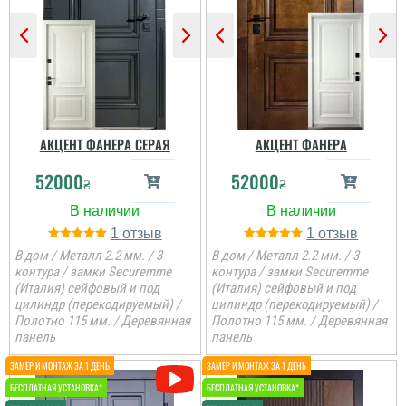
АКЦЕНТ ФАНЕРА СЕРАЯ
АКЦЕНТ ФАНЕРА
52000
52000
₴
₴
1
1
В дом / Металл 2.2 мм. / 3
В дом / Металл 2.2 мм. / 3
контура / замки Securemme
контура / замки Securemme
(Италия) сейфовый и под
(Италия) сейфовый и под
Яна
цилиндр (перекодируемый) /
цилиндр (перекодируемый) /
Полотно 115 мм. / Деревянная
Полотно 115 мм. / Деревянная
панель
панель
Коли дійсно по класній
ціні замовляєш собі
двері в будинок, а вони
виглядають в рази
дороще.