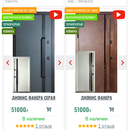
панель
мм. / Мінвата
проконсультував,
Ігор
постійно був на зв'язку.
...
Дуже довго шукали
двері, щоб влізти по ціні
та якості, дуже
задоволені дверима,
вдячні організації за
якісні послуги....
читати всі відгуки
ДИОНИС ФАНЕРА СЕРАЯ
ДИОНИС ФАНЕРА
51000
51000
₴
₴
1
1