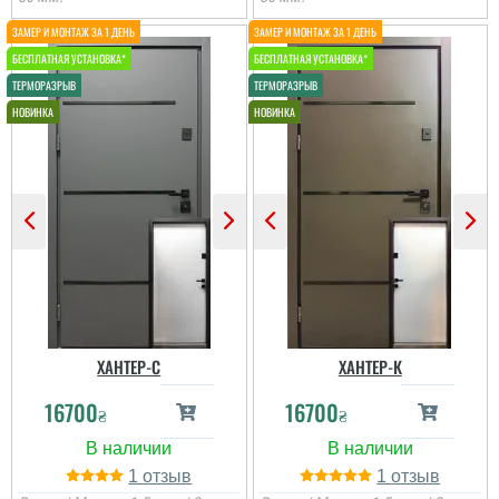
ХАНТЕР-С
ХАНТЕР-К
16700
16700
₴
₴
1
1