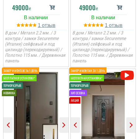
читати всі відгуки
49000
49000
₴
₴
1
1
В дом / Металл 2.2 мм. / 3
В дом / Металл 2.2 мм. / 3
контура / замки Securemme
контура / замки Securemme
(Италия) сейфовый и под
(Италия) сейфовый и под
цилиндр (перекодируемый) /
цилиндр (перекодируемый) /
Полотно 115 мм. / Деревянная
Полотно 115 мм. / Деревянная
панель
панель
Наталія
Вероніка
Устанавливали дверь в
Питання поирібно було
подъезде после пожара.
вирішувати, так як старі
Все отлично! от замеров
вдері були
до установки, 2 дня. Все
промемерзали. Ці двері