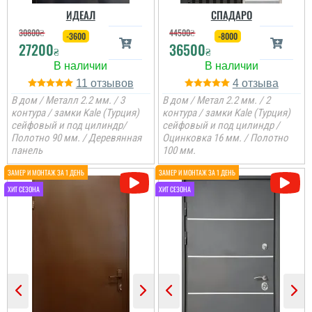
ИДЕАЛ
СПАДАРО
30800
₴
44500
₴
-3600
-8000
27200
36500
₴
₴
11
4
В дом / Металл 2.2 мм. / 3
В дом / Метал 2.2 мм. / 2
контура / замки Kale (Турция)
контура / замки Kale (Турция)
сейфовый и под цилиндр/
сейфовый и под цилиндр /
Полотно 90 мм. / Деревянная
Оцинковка 16 мм. / Полотно
панель
100 мм.
Коля
Не переплачуєш
посереднику і купуєш
двері напряму у
виробника, тому якщо
цінуєте свої кошти і вам
потрібні двері, то вам
сюди. ...