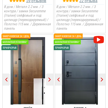
19
22
В дом / Металл 2.2 мм. / 3
В дом / Металл 2.2 мм. / 3
контура / замки Securemme
контура / замки Securemme
(Італия) сейфовый и под
(Італия) сейфовый и под
цилиндр (перекодируемый) /
цилиндр (перекодируемый) /
Полотно 115 мм. / Деревянная
Полотно 115 мм. / Деревянная
панель
панель
Саша
Ірина
Ретельно обирали двері
в будинок для себе і с
певненістю можу
сказати, що це дуже