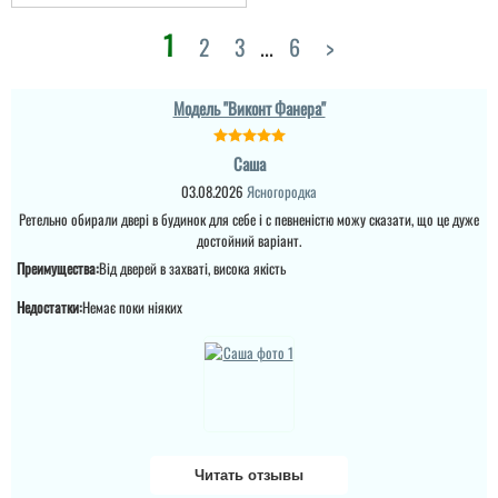
1
2
3
...
6
>
Андрій
Модель "Виконт Фанера"
Непогано для будинку
за такі гроші, метал
Саша
добротний і гарно
покритий фарбой
03.08.2026
Ясногородка
порошковою.
Ретельно обирали двері в будинок для себе і с певненістю можу сказати, що це дуже
достойний варіант.
Преимущества:
Від дверей в захваті, висока якість
читати всі відгуки
Недостатки:
Немає поки ніяких
Читать отзывы