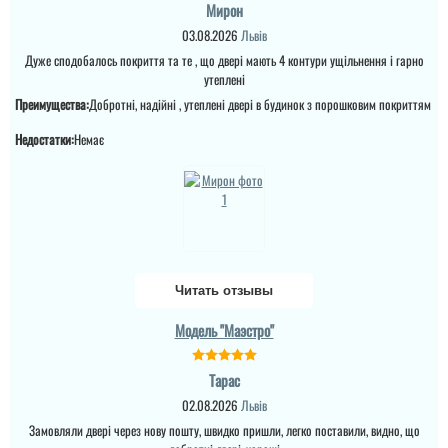
Мирон
03.08.2026
Львів
Дуже сподобалось покриття та те , що двері мають 4 контури ущільнення і гарно
утеплені
Преимущества:
Добротні, надійні , утеплені двері в будинок з порошковим покриттям
Недостатки:
Немає
Іван
Ігор
Дякую за встановлені
двері: якісні,
шумоізольовані, зручні.
Спеціалісти, які
Дуже нам сподобався
встановлювали,
варіант в будинок я
спрацювали швидко,
Читать отзывы
виглядає просто
акуратно, надійно.
шикарно та надійно,
Рекомендую всім!...
Модель "Маэстро"
встановили швидко за
декілька днів, нарікань
немає. ...
читати всі відгуки
Тарас
02.08.2026
Львів
Замовляли двері через нову пошту, швидко пришли, легко поставили, видно, що