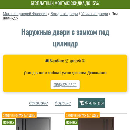
БЕСПЛАТНЫЙ МОНТАЖ! СКИДКА ДО 15%!
СОБСТВЕННОЕ ПРОИЗВОДСТВО-НЕ ПЕРЕПЛАЧИВАЙ!
Магазин дверей Фаворит
/
Входные двери
/
Уличные двери
/
Под
цилиндр
Наружные двери с замком под
цилиндр
🚚 Виробник 📦 дверей 🎯
У нас для вас є особливі умови доставки. Детальніше:
(098) 524 95 70
дешевле
дороже
Фильтры