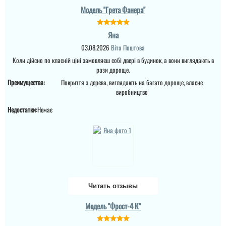
Модель "Грета Фанера"
Яна
03.08.2026
Віта Поштова
Коли дійсно по класній ціні замовляєш собі двері в будинок, а вони виглядають в
рази дороще.
Преимущества:
Покриття з дерева, виглядають на багато дороще, власне
виробництво
Тарас
Недостатки:
Немає
Замовляли двері через
нову пошту, швидко
пришли, легко
поставили, видно, що
Олена
добротні двері, хороші
Читать отзывы
читати всі відгуки
Двері мене просто
Модель "Фрост-4 К"
вразили своєю красою,
якісні та добротні. Я ну
дуже задоволена