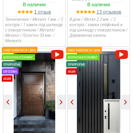
1
13
Технические / Металл 1 мм. / 2
В дом / Метал 2.2 мм. / 2
контура / 1 замок под цилиндр
контура / замки сейфовый и
с поворотником / Металл/
под цилиндр с поворотником /
Металл / Полотно 55 мм. /
Деревянная панель
Минвата