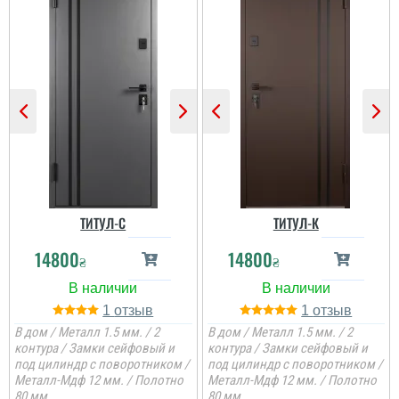
ТИТУЛ-C
ТИТУЛ-К
14800
14800
₴
₴
1
1
В дом / Металл 1.5 мм. / 2
В дом / Металл 1.5 мм. / 2
контура / Замки сейфовый и
контура / Замки сейфовый и
под цилиндр с поворотником /
под цилиндр с поворотником /
Металл-Мдф 12 мм. / Полотно
Металл-Мдф 12 мм. / Полотно
80 мм.
80 мм.