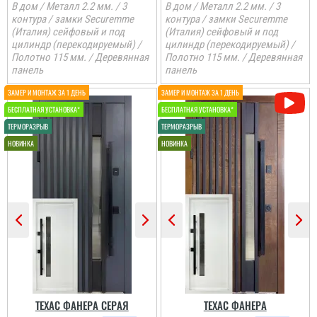
В дом / Металл 2.2 мм. / 3
В дом / Металл 2.2 мм. / 3
Олена
контура / замки Securemme
контура / замки Securemme
(Италия) сейфовый и под
(Италия) сейфовый и под
цилиндр (перекодируемый) /
цилиндр (перекодируемый) /
По рекомендації сусідів і
Полотно 115 мм. / Деревянная
Полотно 115 мм. / Деревянная
ми замовили. теж
залишились
панель
панель
задоволеними.
читати всі відгуки
Іван
Класний дизайн,надійне
дерев'яне покриття,
хороші замки і метал,
гарно утеплені, дякую за
допомогу у виборі
дверей, все дуже
надійно....
ТЕХАС ФАНЕРА СЕРАЯ
ТЕХАС ФАНЕРА