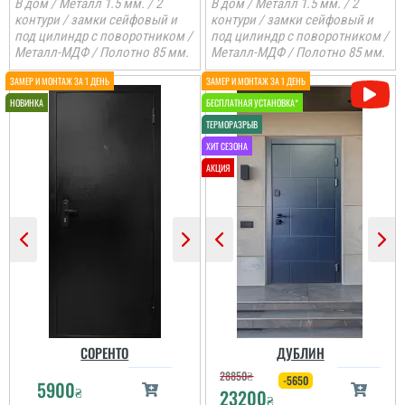
В дом / Металл 1.5 мм. / 2
В дом / Металл 1.5 мм. / 2
контури / замки сейфовый и
контури / замки сейфовый и
под цилиндр с поворотником /
под цилиндр с поворотником /
Металл-МДФ / Полотно 85 мм.
Металл-МДФ / Полотно 85 мм.
СОРЕНТО
ДУБЛИН
28850
₴
-5650
5900
₴
23200
₴