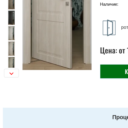
Наличие:
ро
Цена:
от
К
Проце