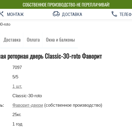
СОБСТВЕННОЕ ПРОИЗВОДСТВО-НЕ ПЕРЕПЛАЧИВАЙ!
МОНТАЖ
ДОСТАВКА
ТЕЛЕФ
30-roto
Доставка
Оплата
Окна и балконы
я роторная дверь Classic-30-roto Фаворит
7097
5
/5
1
шт.
Classic-30-roto
ь:
Фаворит-двери
(собственное производство)
25
кг
.
1 год