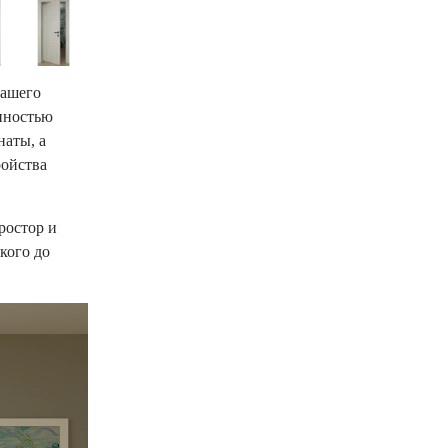
Вашего
енностью
наты, а
ройства
ростор и
кого до