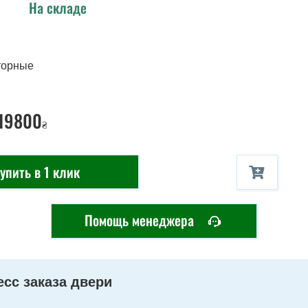
На складе
торные
 19800
₴
упить в 1 клик
Помощь менеджера
сс заказа двери