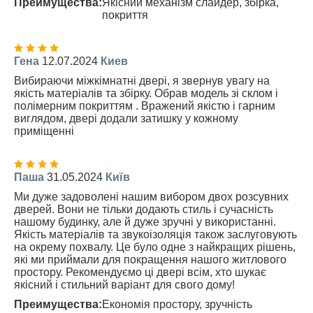
Преимущества:
Якісний механізм слайдер, збірка,
покриття
Гена
12.07.2024
Киев
Вибираючи міжкімнатні двері, я звернув увагу на
якість матеріалів та збірку. Обрав модель зі склом і
полімерним покриттям . Вражений якістю і гарним
виглядом, двері додали затишку у кожному
приміщенні
Паша
31.05.2024
Київ
Ми дуже задоволені нашим вибором двох розсувних
дверей. Вони не тільки додають стиль і сучасність
нашому будинку, але й дуже зручні у використанні.
Якість матеріалів та звукоізоляція також заслуговують
на окрему похвалу. Це було одне з найкращих рішень,
які ми приймали для покращення нашого житлового
простору. Рекомендуємо ці двері всім, хто шукає
якісний і стильний варіант для свого дому!
Преимущества:
Економія простору, зручність