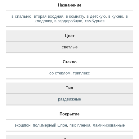
Назначение
в спальню
,
вторая входная
,
в комнату
,
в детскую
,
в кухню
,
в
кладовку
,
в гардеробную
,
тамбурная
Цвет
светлые
Стекло
со стеклом
,
триплекс
Тип
раздвижные
Покрытие
экошпон
,
полимерный шпон
,
пвх пленка
,
ламинированные