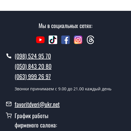
замер и консультацию на выезде. Каждый сотрудник
имеет с собой каталоги цветов и узоров. После
замера и консультации Вы можете оформить заявку
не посещая наш офис.
Мы в социальных сетях:
Сколько стоит вызвать замерщика?
Вызов замерщика-консультанта стоит 500 грн.
(098) 524 95 70
Вы производите установку
межкомнатных дверей ТМ Фаворит?
(050) 843 20 80
Да производим. Монтаж межкомнатных дверей ТМ
(063) 999 26 97
Фаворит производится согласно очереди, во все дни
кроме воскресенья.
Звонки принимаем c 9.00 до 21.00 каждый день
Сколько стоит установка дверей
favoritdveri@ukr.net
Modern-24-2-slider?
График работы
Стоимость установки дверей Modern-24-2-slider - от
фирменого салона:
1800 грн.