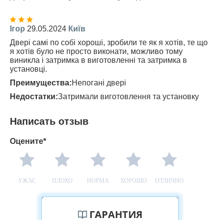
Ігор
29.05.2024
Київ
Двері самі по собі хороші, зробили те як я хотів, те що
я хотів було не просто виконати, можливо тому
виникла і затримка в виготовленні та затримка в
установці.
Преимущества:
Непогані двері
Недостатки:
Затримали виготовлення та установку
Написать отзыв
Оцените*
УЖАС
ПЛОХО
НОРМА
ХОРОШО
ОТЛИЧНО
ГАРАНТИЯ