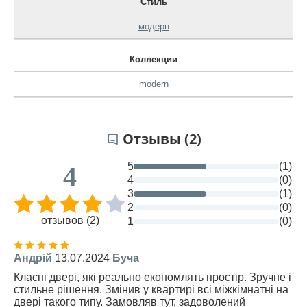
Стиль
модерн
Коллекции
modern
Отзывы (2)
5
(1)
4
4
(0)
3
(1)
2
(0)
отзывов (2)
1
(0)
Андрій
13.07.2024
Буча
Класні двері, які реально економлять простір. Зручне і
стильне рішення. Змінив у квартирі всі міжкімнатні на
двері такого типу. Замовляв тут, задоволений