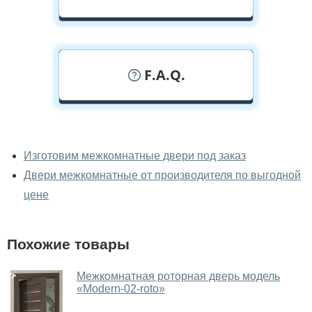
F.A.Q.
У вас можно посмотреть
межкомнатные двери фаворит
Изготовим межкомнатные двери под заказ
вживую?
Двери межкомнатные от производителя по выгодной
Да, можно посмотреть межкомнатные двери фаворит
цене
в нашем фирменном салоне-магазине.
У вас большой магазин?
Похожие товары
Да, у нас большой выбор межкомнатных и входных
Межкомнатная роторная дверь модель
дверей.
«Modern-02-roto»‎
Помогаете ли вы выбрать