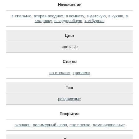
Назначение
в спальню
,
вторая входная
,
в комнату
,
в детскую
,
в кухню
,
в
кладовку
,
в гардеробную
,
тамбурная
Цвет
светлые
Стекло
со стеклом
,
триплекс
Тип
раздвижные
Покрытие
экошпон
,
полимерный шпон
,
пвх пленка
,
ламинированные