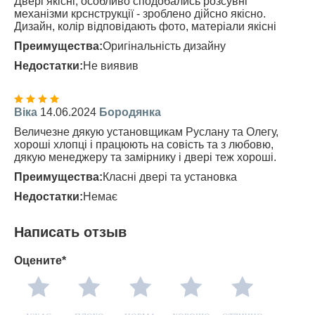
Двері якісні, особливо сподобались розсувні
механізми крснструкції - зроблено дійсно якісно.
Дизайн, колір відповідають фото, матеріали якісні
Преимущества:
Оригінальність дизайну
Недостатки:
Не виявив
Віка
14.06.2024
Бородянка
Величезне дякую установщикам Руслану та Олегу,
хороші хлопці і працюють на совість та з любовю,
дякую менеджеру та замірнику і двері теж хороші.
Преимущества:
Класні двері та установка
Недостатки:
Немає
Написать отзыв
Оцените*