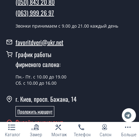
(050) 843 20 80
Да производим. Монтаж межкомнатных дверей ТМ
(063) 999 26 97
Фаворит производится согласно очереди, во все дни
кроме воскресенья.
Звонки принимаем c 9.00 до 21.00 каждый день
Сколько стоит установка дверей
favoritdveri@ukr.net
Modern-36-2-slider?
График работы
Стоимость установки дверей Modern-36-2-slider - от
фирменого салона:
1800 грн.
Можно на сегодня вызвать
Пн.- Пт. с 10.00 до 19.00
замерщика?
Сб. с 10.00 до 16.00
Да можно.
г. Киев, просп. Бажана, 14
У вас есть в наличии готовые
Проложить маршрут
межкомнатные двери фаворит?
Онлайн консультант
Да, мы имеем большой ассортимент готовых
межкомнатных дверей ТМ Фаворит.
Каталог
Замер
Монтаж
Телефон
Салон
Больше