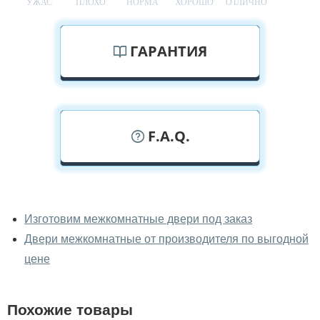
УЖАС
ПЛОХО
НОРМА
ХОРОШО
ОТЛИЧНО
ГАРАНТИЯ
F.A.Q.
У вас можно посмотреть
межкомнатные двери фаворит
Изготовим межкомнатные двери под заказ
вживую?
Двери межкомнатные от производителя по выгодной
Да, можно посмотреть межкомнатные двери фаворит
цене
в нашем фирменном салоне-магазине.
У вас большой магазин?
Похожие товары