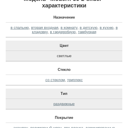
характеристики
Назначение
в спальню
,
вторая входная
,
в комнату
,
в детскую
,
в кухню
,
в
кладовку
,
в гардеробную
,
тамбурная
Цвет
светлые
Стекло
со стеклом
,
триплекс
Тип
раздвижные
Покрытие
экошпон
,
полимерный шпон
,
пвх пленка
,
ламинированные