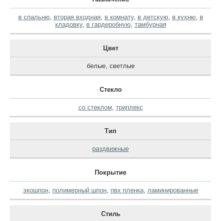
в спальню
,
вторая входная
,
в комнату
,
в детскую
,
в кухню
,
в
кладовку
,
в гардеробную
,
тамбурная
Цвет
белые
,
светлые
Стекло
со стеклом
,
триплекс
Тип
раздвижные
Покрытие
экошпон
,
полимерный шпон
,
пвх пленка
,
ламинированные
Стиль