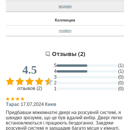
модерн
Коллекции
modern
Отзывы (2)
5
(1)
4.5
4
(1)
3
(0)
2
(0)
отзывов (2)
1
(0)
Тарас
17.07.2024
Киев
Придбавши міжкімнатні двері на розсувній системі, я
швидко зрозумів, що це був вдалий вибір. Двері легко
встановлюються і працюють бездоганно. Завдяки
розсувній системі я заощадив багато місця у кімнаті,