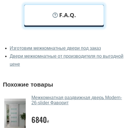
F.A.Q.
У вас можно посмотреть
межкомнатные двери фаворит
Изготовим межкомнатные двери под заказ
вживую?
Двери межкомнатные от производителя по выгодной
Да, можно посмотреть межкомнатные двери фаворит
цене
в нашем фирменном салоне-магазине.
У вас большой магазин?
Похожие товары
Да, у нас большой выбор межкомнатных и входных
Межкомнатная раздвижная дверь Modern-
дверей.
26-slider Фаворит
Помогаете ли вы выбрать
межкомнатные двери фаворит?
6840
₴
Да. Мы консультируем покупателей
по телефону
,