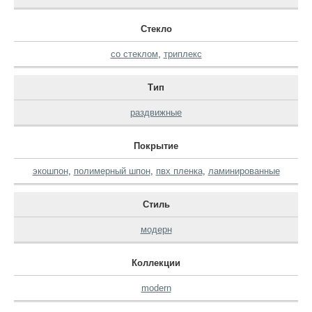
Стекло
со стеклом
,
триплекс
Тип
раздвижные
Покрытие
экошпон
,
полимерный шпон
,
пвх пленка
,
ламинированные
Стиль
модерн
Коллекции
modern