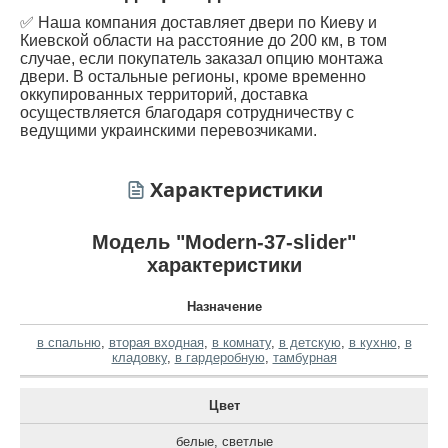
✅ Наша компания доставляет двери по Киеву и
Киевской области на расстояние до 200 км, в том
случае, если покупатель заказал опцию монтажа
двери. В остальные регионы, кроме временно
оккупированных территорий, доставка
осуществляется благодаря сотрудничеству с
ведущими украинскими перевозчиками.
Характеристики
Модель "Modern-37-slider"
характеристики
Назначение
в спальню
,
вторая входная
,
в комнату
,
в детскую
,
в кухню
,
в
кладовку
,
в гардеробную
,
тамбурная
Цвет
белые
,
светлые