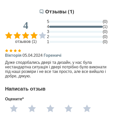
Отзывы (1)
5
(0)
4
4
(1)
3
(0)
2
(0)
отзывов (1)
1
(0)
Вікторія
05.04.2024
Гореничі
Дуже сподобались двері та дизайн, у нас була
нестандартна ситуація і двері потрібно було виконати
під наші розміри і не все так просто, але все вийшло і
добре, дякую.
Написать отзыв
Оцените*