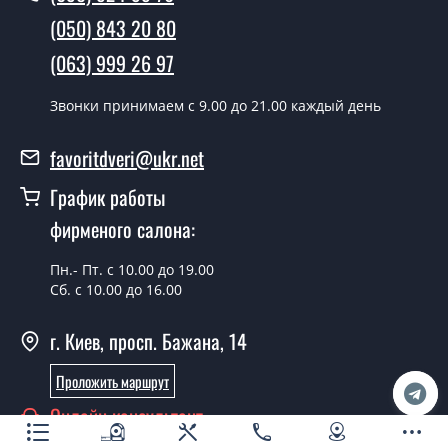
межкомнатных дверей ТМ Фаворит?
(050) 843 20 80
Да производим. Монтаж межкомнатных дверей ТМ
(063) 999 26 97
Фаворит производится согласно очереди, во все дни
кроме воскресенья.
Звонки принимаем c 9.00 до 21.00 каждый день
Сколько стоит установка дверей
favoritdveri@ukr.net
Modern-37-slider?
График работы
Стоимость установки дверей Modern-37-slider - от
фирменого салона:
1800 грн.
Можно на сегодня вызвать
Пн.- Пт. с 10.00 до 19.00
замерщика?
Сб. с 10.00 до 16.00
Да можно.
г. Киев, просп. Бажана, 14
У вас есть в наличии готовые
Проложить маршрут
межкомнатные двери фаворит?
Онлайн консультант
Да, мы имеем большой ассортимент готовых