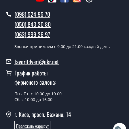
Вызов замерщика-консультанта стоит 500 грн.
(098) 524 95 70
Вы производите установку
межкомнатных дверей ТМ Фаворит?
(050) 843 20 80
Да производим. Монтаж межкомнатных дверей ТМ
(063) 999 26 97
Фаворит производится согласно очереди, во все дни
кроме воскресенья.
Звонки принимаем c 9.00 до 21.00 каждый день
Сколько стоит установка дверей
favoritdveri@ukr.net
Modern-63-2?
График работы
Стоимость установки дверей Modern-63-2 - от 1800
фирменого салона:
грн.
Можно на сегодня вызвать
Пн.- Пт. с 10.00 до 19.00
замерщика?
Сб. с 10.00 до 16.00
Да можно.
г. Киев, просп. Бажана, 14
У вас есть в наличии готовые
Проложить маршрут
межкомнатные двери фаворит?