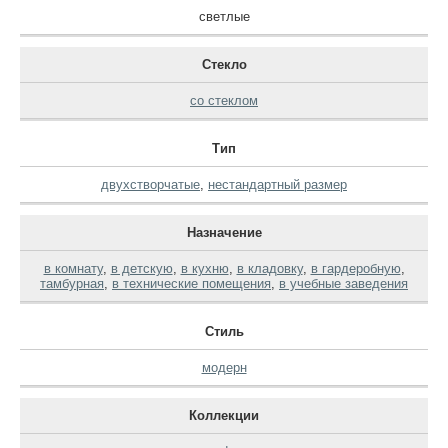
светлые
Стекло
со стеклом
Тип
двухстворчатые
,
нестандартный размер
Назначение
в комнату
,
в детскую
,
в кухню
,
в кладовку
,
в гардеробную
,
тамбурная
,
в технические помещения
,
в учебные заведения
Стиль
модерн
Коллекции