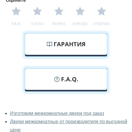
Оцените*
УЖАС
ПЛОХО
НОРМА
ХОРОШО
ОТЛИЧНО
ГАРАНТИЯ
F.A.Q.
У вас можно посмотреть
межкомнатные двери фаворит
Изготовим межкомнатные двери под заказ
вживую?
Двери межкомнатные от производителя по выгодной
Да, можно посмотреть межкомнатные двери фаворит
цене