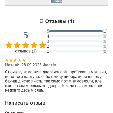
modern
Отзывы (1)
5
(1)
5
4
(0)
3
(0)
2
(0)
отзывов (1)
1
(0)
Наталія
28.09.2023
Фастів
Спочатку замовляв двері чоловік. приїзжав в магазин,
воно того вартувало, бо вживу вибирати по іншому і
бачиш дійсно якість, так само потім замовляли, але
вже разом міжкімнатні двері. Чекали на замовлення
недовго десь місяць.
Написать отзыв