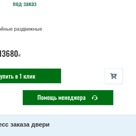
под заказ
ойные раздвижные
 13680
₴
упить в 1 клик
Помощь менеджера
сс заказа двери