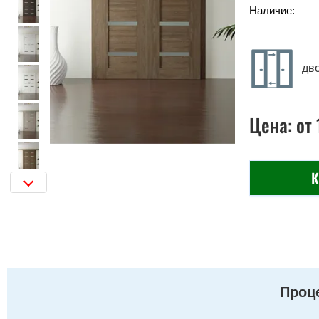
Наличие:
дв
Цена:
от
К
Проце