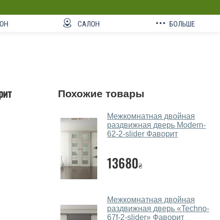
ОН
САЛОН
БОЛЬШЕ
рит
Похожие товары
Межкомнатная двойная
раздвижная дверь Modern-
62-2-slider Фаворит
13680
₴
Межкомнатная двойная
раздвижная дверь «Techno-
67f-2-slider» Фаворит