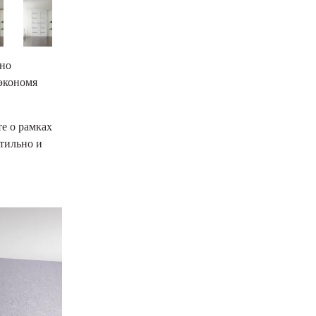
дно
 экономя
е о рамках
тильно и