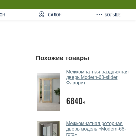
ОН
САЛОН
БОЛЬШЕ
Похожие товары
Межкомнатная раздвижная
дверь Modern-68-slider
Фаворит
6840
₴
Межкомнатная роторная
дверь модель «Modern-68-
roto»‎