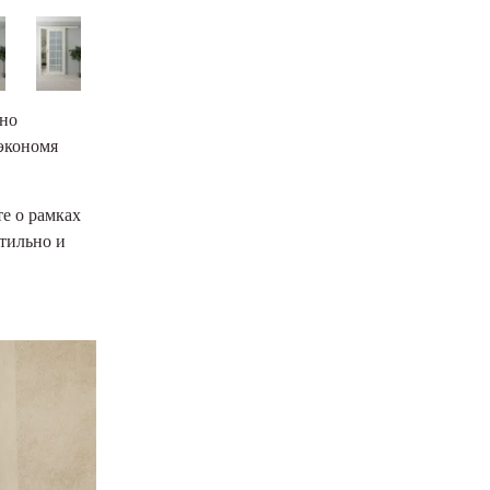
дно
 экономя
е о рамках
тильно и