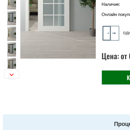
Наличие:
Онлайн покуп
од
Цена:
от
К
Проце