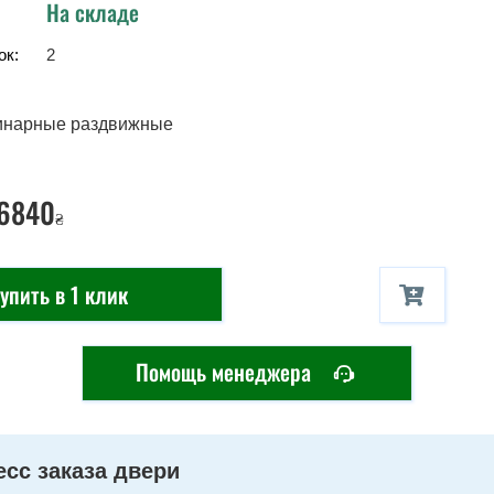
На складе
ок:
2
инарные раздвижные
 6840
₴
упить в 1 клик
Помощь менеджера
сс заказа двери