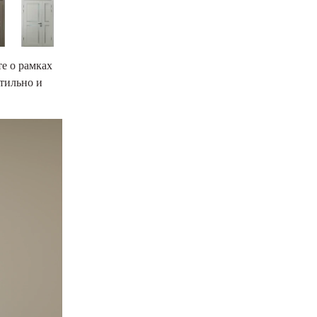
е о рамках
тильно и