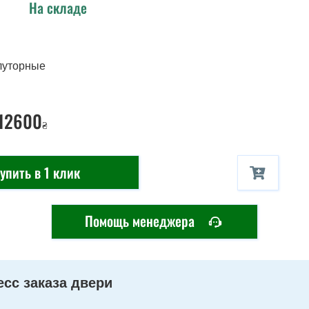
На складе
луторные
 12600
₴
упить в 1 клик
Помощь менеджера
сс заказа двери