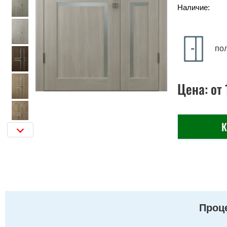
Наличие:
по
Цена:
от
К
Проце