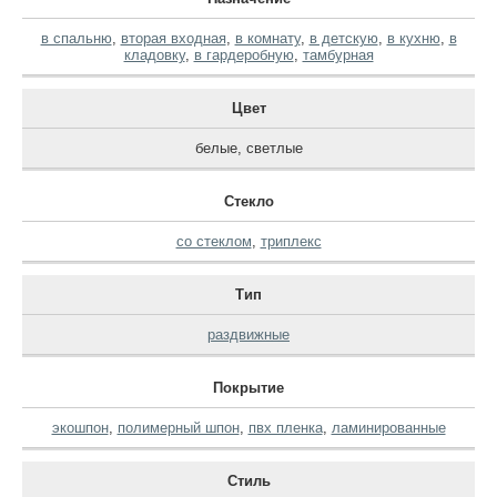
в спальню
,
вторая входная
,
в комнату
,
в детскую
,
в кухню
,
в
кладовку
,
в гардеробную
,
тамбурная
Цвет
белые
,
светлые
Стекло
со стеклом
,
триплекс
Тип
раздвижные
Покрытие
экошпон
,
полимерный шпон
,
пвх пленка
,
ламинированные
Стиль