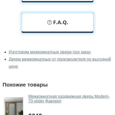
F.A.Q.
У вас можно посмотреть
межкомнатные двери фаворит
Изготовим межкомнатные двери под заказ
вживую?
Двери межкомнатные от производителя по выгодной
Да, можно посмотреть межкомнатные двери фаворит
цене
в нашем фирменном салоне-магазине.
У вас большой магазин?
Похожие товары
Да, у нас большой выбор межкомнатных и входных
Межкомнатная раздвижная дверь Modern-
дверей.
70-slider Фаворит
Помогаете ли вы выбрать
межкомнатные двери фаворит?