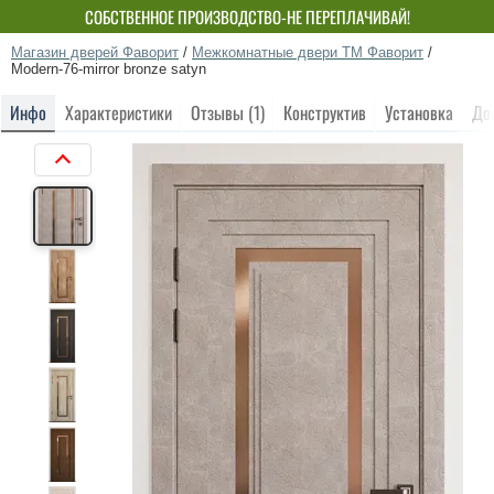
СОБСТВЕННОЕ ПРОИЗВОДСТВО-НЕ ПЕРЕПЛАЧИВАЙ!
Магазин дверей Фаворит
/
Межкомнатные двери ТМ Фаворит
/
Modern-76-mirror bronze satyn
Инфо
Характеристики
Отзывы (1)
Конструктив
Установка
До