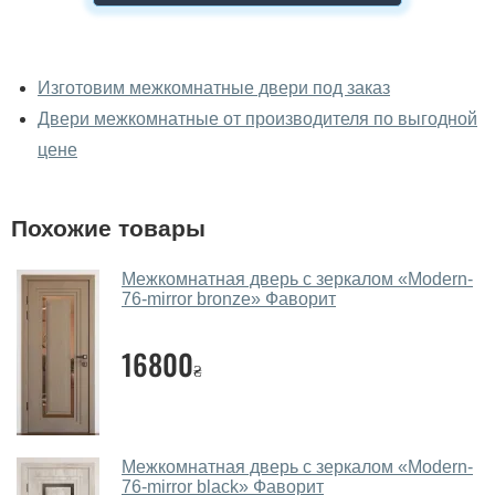
У вас можно посмотреть
межкомнатные двери фаворит
Изготовим межкомнатные двери под заказ
вживую?
Двери межкомнатные от производителя по выгодной
Да, можно посмотреть межкомнатные двери фаворит
цене
в нашем фирменном салоне-магазине.
У вас большой магазин?
Похожие товары
Да, у нас большой выбор межкомнатных и входных
Межкомнатная дверь с зеркалом «Modern-
дверей.
76-mirror bronze» Фаворит
Помогаете ли вы выбрать
межкомнатные двери фаворит?
16800
₴
Да. Мы консультируем покупателей
по телефону
,
через мессенджеры, онлайн чат или непосредственно
в нашем салоне-магазине.
Межкомнатная дверь с зеркалом «Modern-
76-mirror black» Фаворит
Какие основные особенности и