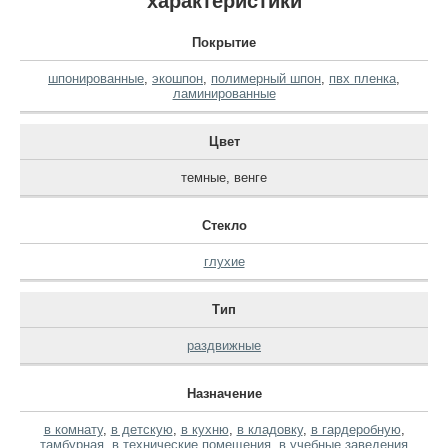
характеристики
Покрытие
шпонированные
,
экошпон
,
полимерный шпон
,
пвх пленка
,
ламинированные
Цвет
темные
,
венге
Стекло
глухие
Тип
раздвижные
Назначение
в комнату
,
в детскую
,
в кухню
,
в кладовку
,
в гардеробную
,
тамбурная
,
в технические помещения
,
в учебные заведения