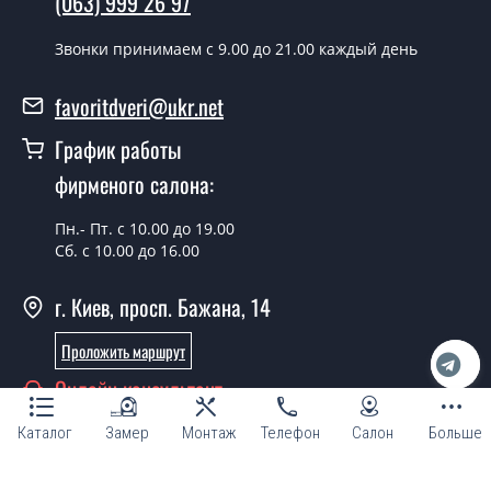
(063) 999 26 97
Фаворит производится согласно очереди, во все дни
кроме воскресенья.
Звонки принимаем c 9.00 до 21.00 каждый день
Сколько стоит установка дверей
favoritdveri@ukr.net
Techno-47-slider?
График работы
Стоимость установки дверей Techno-47-slider - от
фирменого салона:
1800 грн.
Можно на сегодня вызвать
Пн.- Пт. с 10.00 до 19.00
замерщика?
Сб. с 10.00 до 16.00
Да можно.
г. Киев, просп. Бажана, 14
У вас есть в наличии готовые
Проложить маршрут
межкомнатные двери фаворит?
Онлайн консультант
Да, мы имеем большой ассортимент готовых
межкомнатных дверей ТМ Фаворит.
Каталог
Замер
Монтаж
Телефон
Салон
Больше
Вы делаете нестандартные двери?