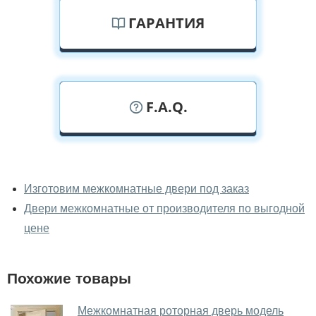
ГАРАНТИЯ
F.A.Q.
У вас можно посмотреть
межкомнатные двери фаворит
Изготовим межкомнатные двери под заказ
вживую?
Двери межкомнатные от производителя по выгодной
Да, можно посмотреть межкомнатные двери фаворит
цене
в нашем фирменном салоне-магазине.
У вас большой магазин?
Похожие товары
Да, у нас большой выбор межкомнатных и входных
Межкомнатная роторная дверь модель
дверей.