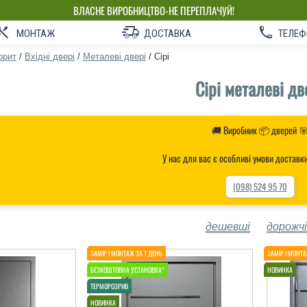
ВЛАСНЕ ВИРОБНИЦТВО-НЕ ПЕРЕПЛАЧУЙ!
МОНТАЖ
ДОСТАВКА
ТЕЛЕФ
орит
/
Вхідні двері
/
Металеві двері
/
Сірі
Сірі металеві дв
🚚 Виробник 📦 дверей 
У нас для вас є особливі умови доставк
(098) 524 95 70
дешевші
дорожчі