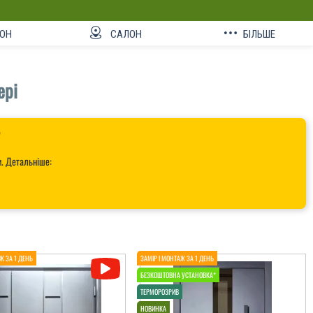
ОН
САЛОН
БІЛЬШЕ
ері

и. Детальніше: