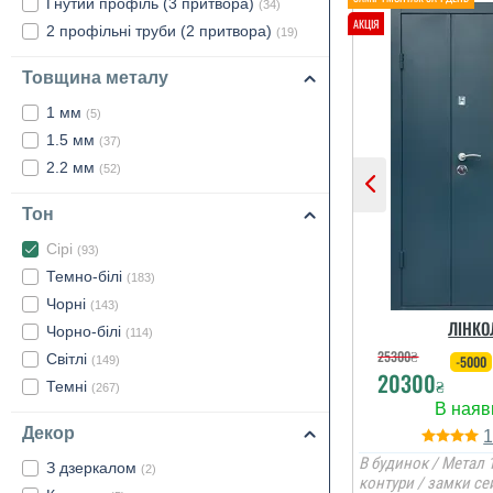
Гнутий профіль (3 притвора)
(34)
2 профільні труби (2 притвора)
(19)
Товщина металу
1 мм
(5)
1.5 мм
(37)
2.2 мм
(52)
Тон
Сірі
(93)
Темно-білі
(183)
Чорні
(143)
ЛІНКО
Чорно-білі
(114)
25300
₴
Світлі
-5000
(149)
20300
₴
Темні
(267)
Декор
В будинок / Метал 1
З дзеркалом
(2)
контури / замки се