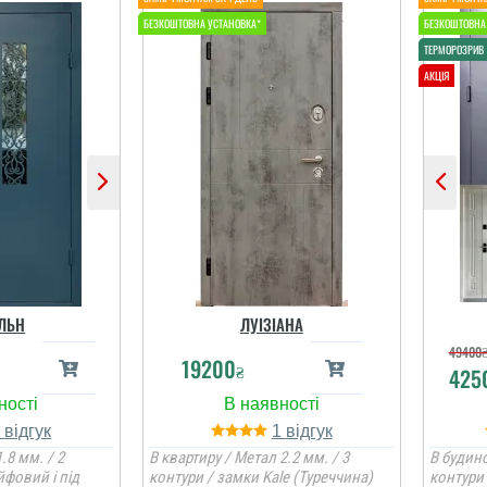
ЛЬН
ЛУІЗІАНА
49400
19200
₴
425
1
1
.8 мм. / 2
В квартиру / Метал 2.2 мм. / 3
В будино
йфовий і під
контури / замки Kale (Туреччина)
контури 