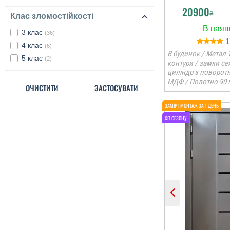
20900
₴
Клас зломостійкості
3 клас
(36)
4 клас
(6)
В будинок / Метал 1
5 клас
(2)
контури / замки се
циліндр з поворот
МДФ / Полотно 90 
ОЧИСТИТИ
ЗАСТОСУВАТИ