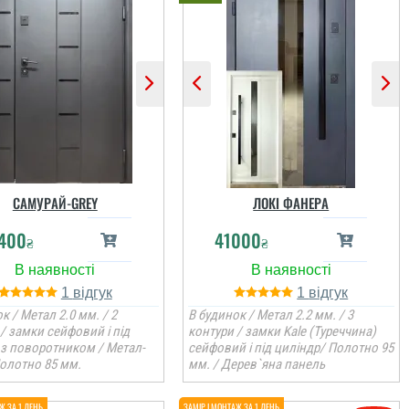
САМУРАЙ-GREY
ЛОКІ ФАНЕРА
400
41000
₴
₴
1
1
к / Метал 2.0 мм. / 2
В будинок / Метал 2.2 мм. / 3
/ замки сейфовий і під
контури / замки Kale (Туреччина)
 з поворотником / Метал-
сейфовий і під циліндр/ Полотно 95
олотно 85 мм.
мм. / Дерев`яна панель