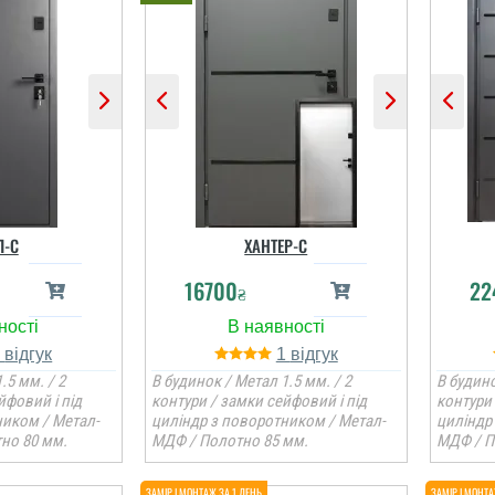
Л-С
ХАНТЕР-С
16700
22
₴
1
1
.5 мм. / 2
В будинок / Метал 1.5 мм. / 2
В будино
йфовий і під
контури / замки сейфовий і під
контури 
ником / Метал-
циліндр з поворотником / Метал-
циліндр
но 80 мм.
МДФ / Полотно 85 мм.
МДФ / П