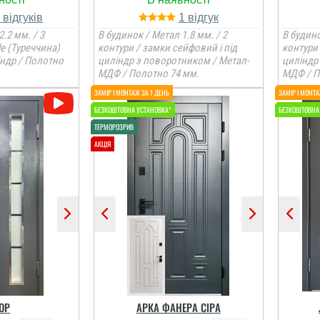
5
1
Валентин
2.2 мм. / 3
В будинок / Метал 1.8 мм. / 2
В будино
le (Туреччина)
контури / замки сейфовий і під
контури 
індр / Полотно
циліндр з поворотником / Метал-
циліндр
МДФ / Полотно 74 мм.
МДФ / П
цікаве для
ні та якості
й варіант,
якраз під
ідійшло. ...
ОР
АРКА ФАНЕРА СІРА