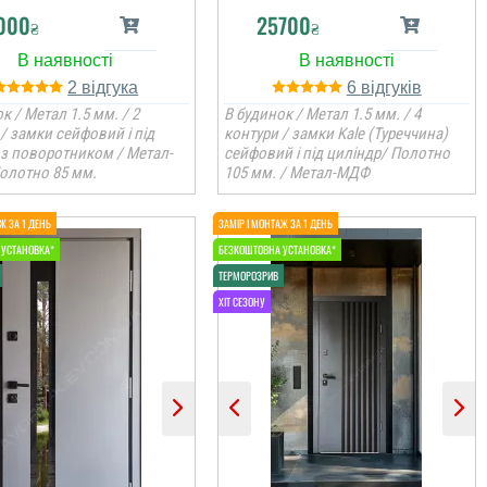
000
25700
₴
₴
2
6
к / Метал 1.5 мм. / 2
В будинок / Метал 1.5 мм. / 4
/ замки сейфовий і під
контури / замки Kale (Туреччина)
 з поворотником / Метал-
сейфовий і під циліндр/ Полотно
олотно 85 мм.
105 мм. / Метал-МДФ
Михаил