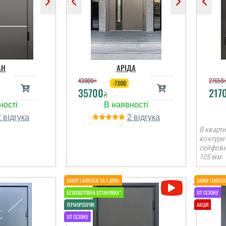
АН
АРІДА
43000
₴
27650
-7300
35700
217
₴
2
2
В кварти
контури 
сейфовий
105 мм.
Іван
рі якісно,
ірка і
 компанія
 обов'язки