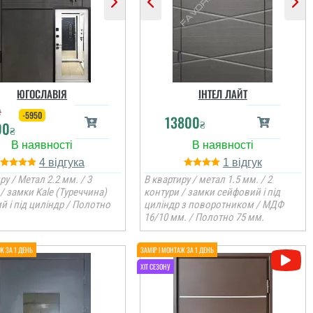
ЮГОСЛАВІЯ
ІНТЕЛ ЛАЙТ
₴
-5950
13800
₴
00
₴
4
1
ру / Метал 2.2 мм. / 3
В квартиру / метал 1.5 мм. / 2
/ замки Kale (Туреччина)
контури / замки сейфовий і під
 і під циліндр / Полотно
циліндр з поворотником / МДФ
16/10 мм. / Полотно 75 мм.