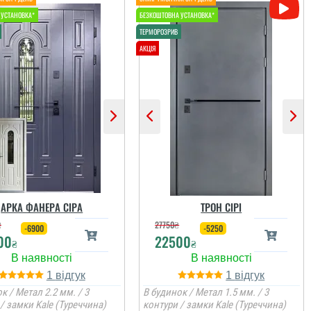
АРКА ФАНЕРА СІРА
ТРОН СІРІ
₴
27750
₴
-6900
-5250
00
22500
₴
₴
1
1
к / Метал 2.2 мм. / 3
В будинок / Метал 1.5 мм. / 3
/ замки Kale (Туреччина)
контури / замки Kale (Туреччина)