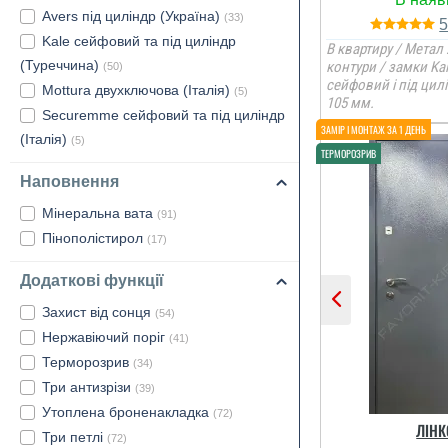
Avers під циліндр (Україна)
(33)
Kale сейфовий та під циліндр
В квартиру / Метал 
(Туреччина)
контури / замки Ka
(50)
сейфовий і під цил
Mottura двухключова (Італія)
(5)
105 мм.
Шукали шось 
Securemme сейфовий та під циліндр
будинку по ці
(Італія)
(5)
і знайшли це
по кольору 
вікна та дах п
Наповнення
Мінеральна вата
(91)
Пінополістирол
(17)
Додаткові функції
Захист від сонця
(54)
Нержавіючий поріг
(41)
Терморозрив
(34)
Три антизрізи
(39)
Утоплена броненакладка
(72)
ЛІНК
Три петлі
(72)