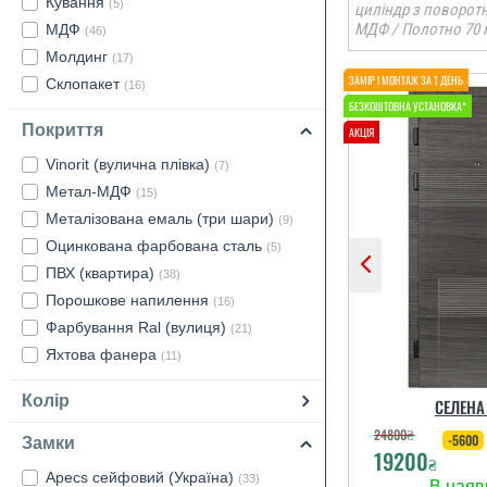
Кування
(5)
циліндр з поворот
МДФ / Полотно 70 
МДФ
(46)
Молдинг
(17)
Склопакет
(16)
Покриття
Vinorit (вулична плівка)
(7)
Метал-МДФ
(15)
Металізована емаль (три шари)
(9)
Оцинкована фарбована сталь
(5)
ПВХ (квартира)
(38)
Порошкове напилення
(16)
Фарбування Ral (вулиця)
(21)
Яхтова фанера
(11)
Колір
СЕЛЕНА
24800
₴
-5600
Замки
19200
₴
Apecs сейфовий (Україна)
(33)