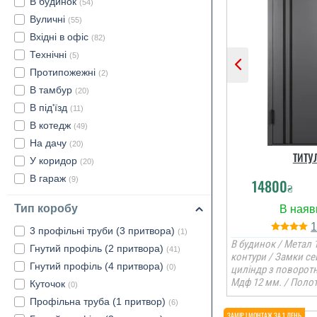
В будинок
(54)
Вуличні
(55)
Вхідні в офіс
(82)
Технічні
(5)
Протипожежні
(2)
В тамбур
(20)
В під'їзд
(11)
В котедж
(49)
На дачу
(20)
ТИТУ
У коридор
(20)
В гараж
(9)
14800
₴
Тип коробу
3 профільні труби (3 притвора)
(1)
В будинок / Метал 1
Гнутий профіль (2 притвора)
(41)
контури / Замки се
Гнутий профіль (4 притвора)
(0)
циліндр з поворот
Мдф 12 мм. / Полот
Куточок
(0)
Профільна труба (1 притвор)
(6)