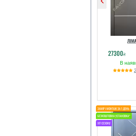
ЛІМ
27300
₴
Зроблені две
сама зб
фарбування,
виконує свої