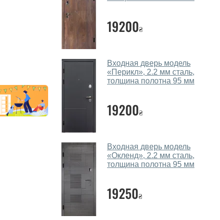
19200
₴
Входная дверь модель
«Перикл», 2.2 мм сталь,
толщина полотна 95 мм
19200
₴
Входная дверь модель
«Окленд», 2.2 мм сталь,
толщина полотна 95 мм
19250
₴