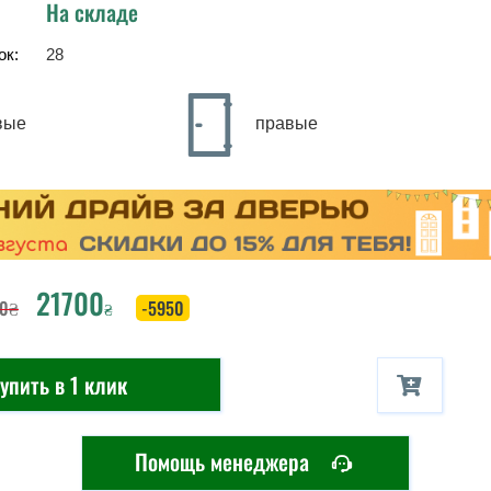
На складе
ок:
28
вые
правые
21700
0
₴
-5950
₴
упить в 1 клик
Помощь менеджера