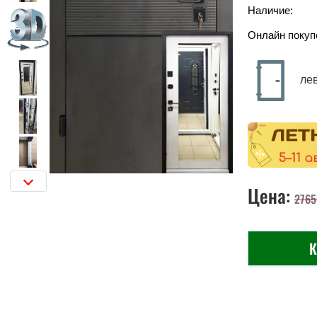
Наличие:
Онлайн покуп
ле
Цена:
2765
К