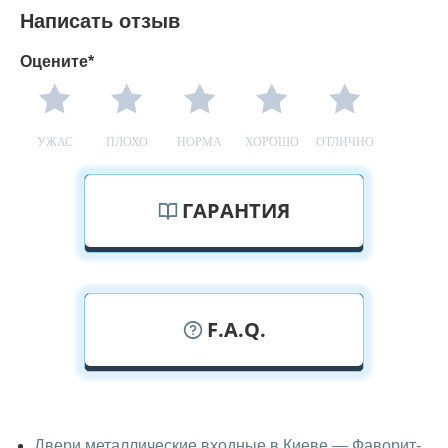
Написать отзыв
Оцените*
УЖАС
ПЛОХО
НОРМА
ХОРОШО
ОТЛИЧНО
ГАРАНТИЯ
F.A.Q.
У вас можно посмотреть двери
входные вживую?
Двери металлические входные в Киеве — Фаворит-