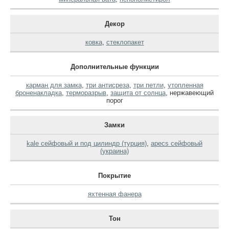
Декор
ковка
,
стеклопакет
Дополнительные функции
карман для замка
,
три антисреза
,
три петли
,
утопленная
броненакладка
,
терморазрыв
,
защита от солнца
,
нержавеющий
порог
Замки
kale сейфовый и под цилиндр (турция)
,
apecs сейфовый
(украина)
Покрытие
яхтенная фанера
Тон