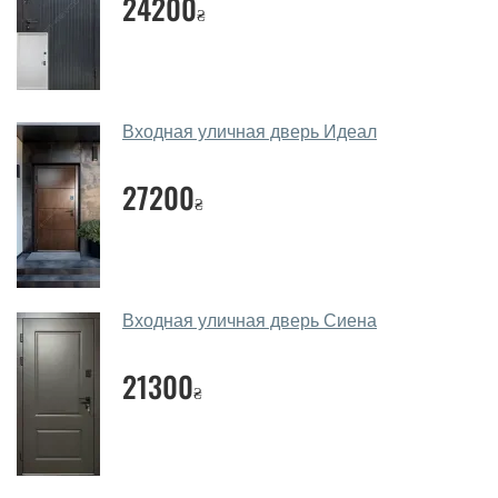
24200
каждого посетителя.
₴
Замеры дверей делаете?
Да, делаем. Наши специалисты могут произвести
замер и консультацию на выезде. Каждый сотрудник
Входная уличная дверь Идеал
имеет с собой каталоги цветов и узоров. После
замера и консультации Вы можете оформить заявку
27200
не посещая наш офис.
₴
Сколько стоит вызвать замерщика?
Вызов замерщика-консультанта стоит 450 грн.
Вы производите установку входных
Входная уличная дверь Сиена
дверей?
21300
₴
Да производим. Монтаж входных дверей
производится согласно очереди, во все дни кроме
воскресенья.
Сколько стоит установка дверей