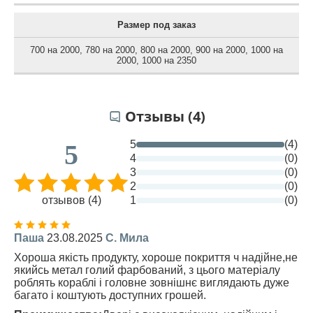
Размер под заказ
700 на 2000
,
780 на 2000
,
800 на 2000
,
900 на 2000
,
1000 на
2000
,
1000 на 2350
Отзывы (4)
5
(4)
5
4
(0)
3
(0)
2
(0)
отзывов (4)
1
(0)
Паша
23.08.2025
С. Мила
Хороша якість продукту, хороше покриття ч надійне,не
якийсь метал голий фарбований, з цього матеріалу
роблять кораблі і головне зовнішнє виглядають дуже
багато і коштують доступних грошей.