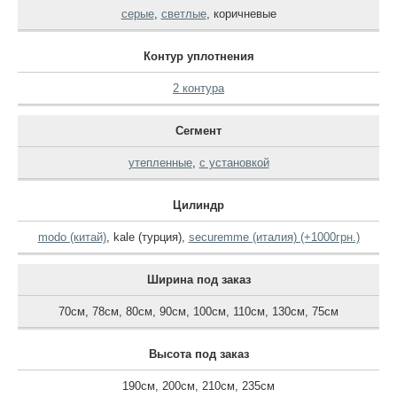
серые
,
светлые
,
коричневые
Контур уплотнения
2 контура
Сегмент
утепленные
,
с установкой
Цилиндр
modo (китай)
,
kale (турция)
,
securemme (италия) (+1000грн.)
Ширина под заказ
70см
,
78см
,
80см
,
90см
,
100см
,
110см
,
130см
,
75см
Высота под заказ
190см
,
200см
,
210см
,
235см