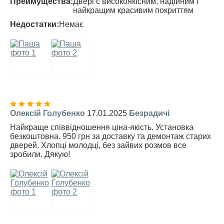
Преимущества:
Двері с високоякісним, надійним і
найкращим красивим покриттям
Недостатки:
Немає
Олексій Голубенко
17.01.2025
Безрадичі
Найкраще співвідношення ціна-якість. Установка
безкоштовна. 950 грн за доставку та демонтаж старих
дверей. Хлопці молодці, без зайвих розмов все
зробили. Дякую!