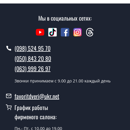
Марсело Фанера?
Стоимость установки дверей Марсело Фанера - от
Мы в социальных сетях:
1600 грн.
Как быстро можете установить двери
Марсело Фанера?
(098) 524 95 70
В тот же день в течении нескольких часов, при
(050) 843 20 80
условии наличия их на складе, либо на следующий
день.
(063) 999 26 97
Можно на сегодня вызвать
Звонки принимаем c 9.00 до 21.00 каждый день
замерщика?
Да можно.
favoritdveri@ukr.net
У вас есть в наличии готовые двери
График работы
входные?
фирменого салона:
Да, мы имеем большой ассортимент готовых входных
Пн.- Пт. с 10.00 до 19.00