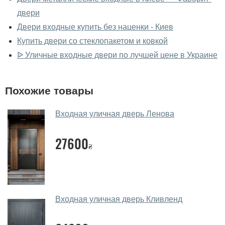
двери
Да, можно посмотреть двери входные в нашем
фирменном салоне-магазине.
Двери входные купить без наценки - Киев
Купить двери со стеклопакетом и ковкой
У вас большой магазин?
ᐉ Уличные входные двери по лучшей цене в Украине
Да, у нас большой выбор межкомнатных и входных
дверей.
Похожие товары
Помогаете ли вы выбрать двери
входные?
Входная уличная дверь Ленова
Да. Мы консультируем покупателей
по телефону
,
27600
через мессенджеры, онлайн чат или непосредственно
₴
в нашем салоне-магазине.
Какие двери входные посоветуете?
Наши рекомендации зависят от необходимых
Входная уличная дверь Кливленд
параметров, Вашего бюджета и других факторов.
Подбор входных дверей ведется индивидуально для