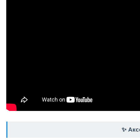
✨ Акс