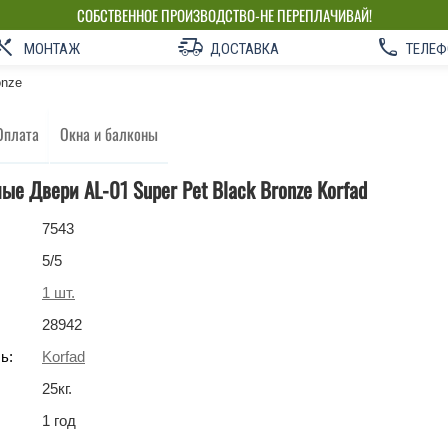
СОБСТВЕННОЕ ПРОИЗВОДСТВО-НЕ ПЕРЕПЛАЧИВАЙ!
МОНТАЖ
ДОСТАВКА
ТЕЛЕФ
onze
Оплата
Окна и балконы
е Двери AL-01 Super Pet Black Bronze Korfad
7543
5
/5
1
шт.
28942
ь:
Korfad
25
кг
.
1 год