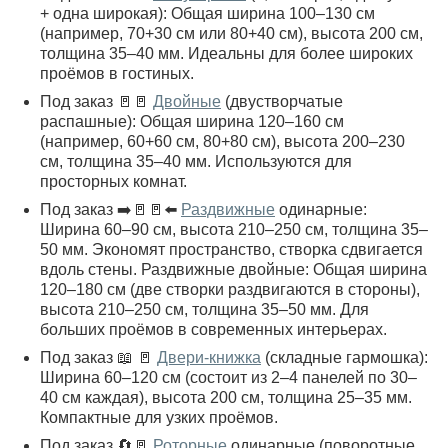
+ одна широкая): Общая ширина 100–130 см
(например, 70+30 см или 80+40 см), высота 200 см,
толщина 35–40 мм. Идеальны для более широких
проёмов в гостиных.
Под заказ 🚪🚪
Двойные
(двустворчатые
распашные): Общая ширина 120–160 см
(например, 60+60 см, 80+80 см), высота 200–230
см, толщина 35–40 мм. Используются для
просторных комнат.
Под заказ ➡️🚪🚪⬅️
Раздвижные
одинарные:
Ширина 60–90 см, высота 210–250 см, толщина 35–
50 мм. Экономят пространство, створка сдвигается
вдоль стены. Раздвижные двойные: Общая ширина
120–180 см (две створки раздвигаются в стороны),
высота 210–250 см, толщина 35–50 мм. Для
больших проёмов в современных интерьерах.
Под заказ 📖 🚪
Двери-книжка
(складные гармошка):
Ширина 60–120 см (состоит из 2–4 панелей по 30–
40 см каждая), высота 200 см, толщина 25–35 мм.
Компактные для узких проёмов.
Под заказ 🔄🚪
Роторные
одинарные (поворотные