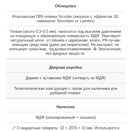
Облицовка
Итальянская ПВХ-плёнка Sicrolan (экошпон с эффектом 3D,
ламинатин Sincrolam от Lamitex)
Тонкая (около 0,3–0,5 мм), наносится под высоким давлением
на очищенную и обезжиренную поверхность МДФ. Имитирует
натуральный шпон, устойчива к царапинам, влаге, УФ-лучам,
моющим средствам (даже растворителям). Не выгорает, не
впитывает грязь/жир, трудновоспламеняемая. ♻️ Экологичная,
без вредных веществ.
Дверная коробка
Дерево с вставками МДФ (четверть из МДФ)
Телескопическая конструкция с пазом для наличника или
доборной планки.
Наличник
МДФ (шпонированный + экошпон)
📏 Стандартные габариты: 32 × 2070 × 10 мм. Используется