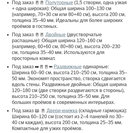
Под заказ 🚪🚪
Полуторные
(1,5 створки, одна узкая
+ одна широкая): Общая ширина 100–130 см
(например, 70+30 см или 80+40 см), высота 200 см,
толщина 35–40 мм. Идеальны для более широких
проёмов в гостиных.
Под заказ 🚪🚪
Двойные
(двустворчатые
распашные): Общая ширина 120–160 см
(например, 60+60 см, 80+80 см), высота 200–230
см, толщина 35–40 мм. Используются для
просторных комнат.
Под заказ ➡️🚪🚪⬅️
Раздвижные
одинарные:
Ширина 60–90 см, высота 210–250 см, толщина 35–
50 мм. Экономят пространство, створка сдвигается
вдоль стены. Раздвижные двойные: Общая ширина
120–180 см (две створки раздвигаются в стороны),
высота 210–250 см, толщина 35–50 мм. Для
больших проёмов в современных интерьерах.
Под заказ 📖 🚪
Двери-книжка
(складные гармошка):
Ширина 60–120 см (состоит из 2–4 панелей по 30–
40 см каждая), высота 200 см, толщина 25–35 мм.
Компактные для узких проёмов.