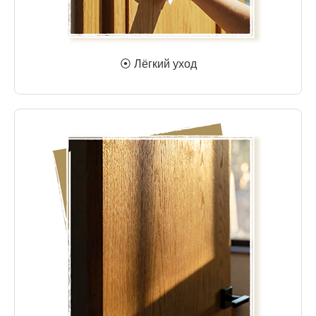
⦿ Лёгкий уход