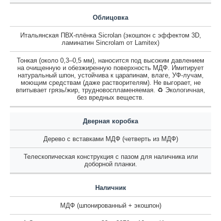
Облицовка
Итальянская ПВХ-плёнка Sicrolan (экошпон с эффектом 3D,
ламинатин Sincrolam от Lamitex)
Тонкая (около 0,3–0,5 мм), наносится под высоким давлением
на очищенную и обезжиренную поверхность МДФ. Имитирует
натуральный шпон, устойчива к царапинам, влаге, УФ-лучам,
моющим средствам (даже растворителям). Не выгорает, не
впитывает грязь/жир, трудновоспламеняемая. ♻️ Экологичная,
без вредных веществ.
Дверная коробка
Дерево с вставками МДФ (четверть из МДФ)
Телескопическая конструкция с пазом для наличника или
доборной планки.
Наличник
МДФ (шпонированный + экошпон)