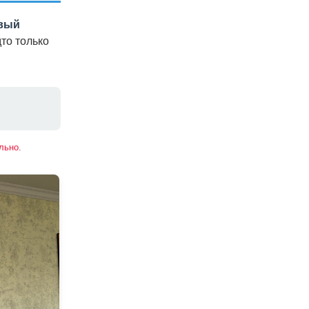
вый
то только
льно.