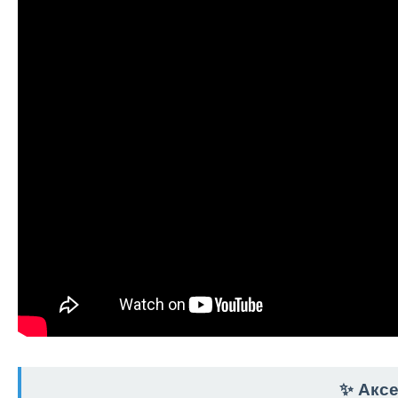
✨ Акс