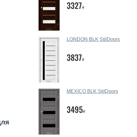
3327
₴
LONDON BLK StilDoors
3837
₴
MEXICO BLK StilDoors
3495
₴
для