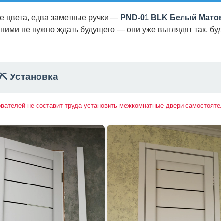
е цвета, едва заметные ручки —
PND-01 BLK Белый Мато
ними не нужно ждать будущего — они уже выглядят так, буд
⛏️ Установка
ователей не составит труда установить межкомнатные двери самостояте