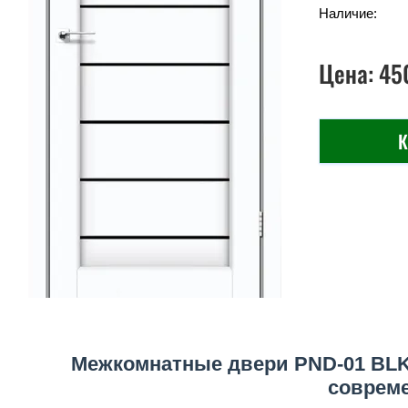
Наличие:
Цена:
45
К
Межкомнатные двери PND-01 BL
соврем