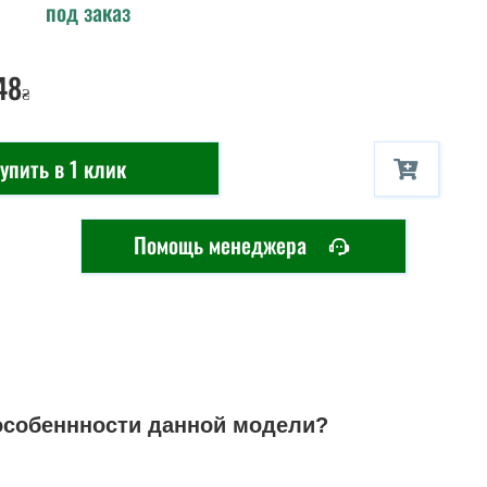
под заказ
48
₴
упить в 1 клик
Помощь менеджера
особеннности данной модели?