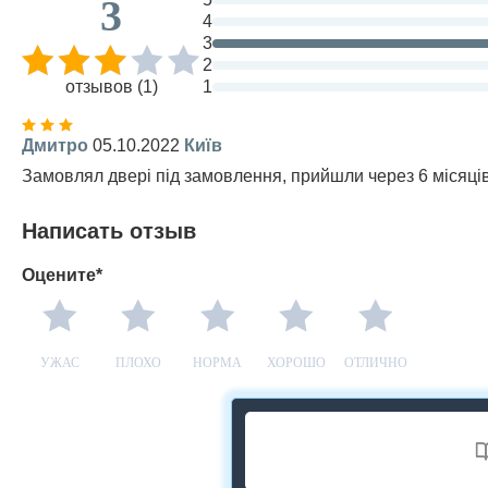
3
4
3
2
отзывов (1)
1
Дмитро
05.10.2022
Київ
Замовлял двері під замовлення, прийшли через 6 місяців,
Написать отзыв
Оцените*
УЖАС
ПЛОХО
НОРМА
ХОРОШО
ОТЛИЧНО