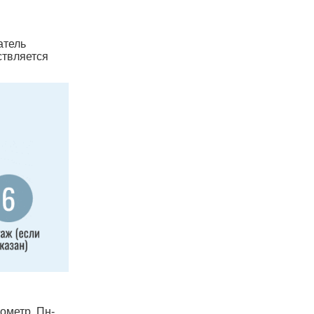
атель
ствляется
лометр, Пн-