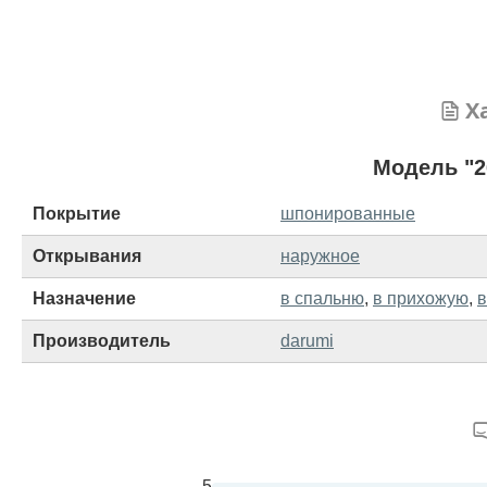
Х
Модель "2
Покрытие
шпонированные
Открывания
наружное
Назначение
в спальню
,
в прихожую
,
в
Производитель
darumi
5