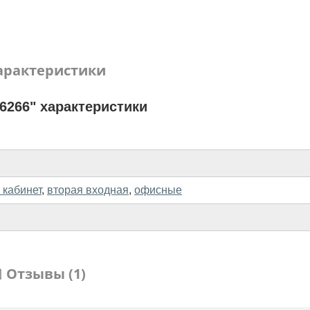
арактеристики
6266" характеристики
 кабинет
,
вторая входная
,
офисные
Отзывы (1)