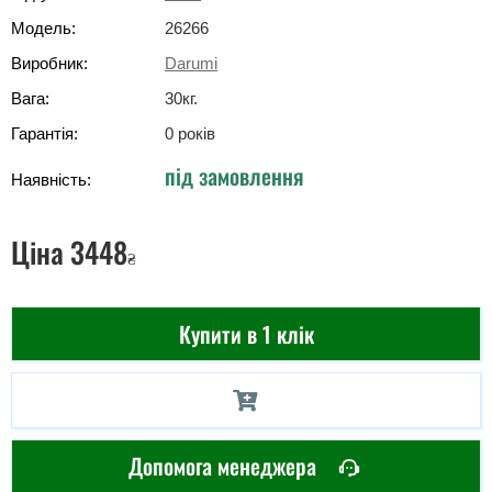
Модель:
26266
Виробник:
Darumi
Вага:
30
кг
.
Гарантія:
0 років
під замовлення
Наявність:
Ціна
3448
₴
Купити в 1 клік
Допомога менеджера