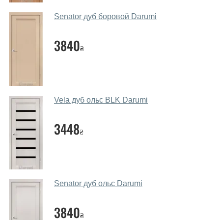
салоні-магазині.
Senator дуб боровой Darumi
Які основні особливості та переваги
ваших міжкімнатних дверей?
3840
₴
Каркас полотна міжкімнатних дверей виготовляється з
євробрусу (власного сушіння), що покривається МДФ
накладками товщиною 20 мм. Завдяки такій товщині
МДФ, вся конструкція виходить дуже міцною та
Vela дуб ольс BLK Darumi
надійною.
3448
Які дверні полотна порадите?
₴
Наші рекомендації залежать від необхідних
параметрів, бюджету та інших факторів. Підбір
дверних полотен проводиться індивідуально для
кожного відвідувача.
Senator дуб ольс Darumi
Заміри дверей робите?
3840
₴
Так, робимо. Наші фахівці можуть зробити замір та