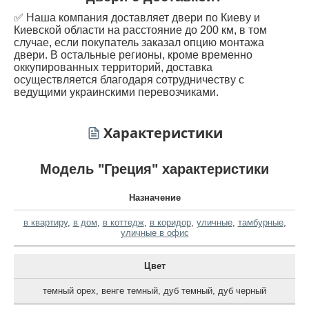
✅ Наша компания доставляет двери по Киеву и
Киевской области на расстояние до 200 км, в том
случае, если покупатель заказал опцию монтажа
двери. В остальные регионы, кроме временно
оккупированных территорий, доставка
осуществляется благодаря сотрудничеству с
ведущими украинскими перевозчиками.
Характеристики
Модель "Греция" характеристики
Назначение
в квартиру
,
в дом
,
в коттедж
,
в коридор
,
уличные
,
тамбурные
,
уличные в офис
Цвет
темный орех
,
венге темный
,
дуб темный
,
дуб черный