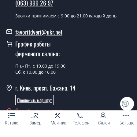
(063) 999 26 97
Можно на сегодня вызвать
Звонки принимаем c 9.00 до 21.00 каждый день
замерщика?
Да можно.
favoritdveri@ukr.net
У вас есть в наличии готовые
График работы
полуторные двери?
фирменого салона:
Да, мы имеем большой ассортимент готовых
Пн.- Пт. с 10.00 до 19.00
полуторных входных дверей.
Сб. с 10.00 до 16.00
Какая стоимость самых дешевых
полуторных входных дверей?
г. Киев, просп. Бажана, 14
От 5200 грн.
Проложить маршрут
Онлайн консультант
Нужны полуторные двери эконом
класса, что посоветуете?
Каталог
Замер
Монтаж
Телефон
Салон
Больше
Каждый наш совет индивидуальный, в том числе и по
поводу полуторных входных дверей эконом класса.