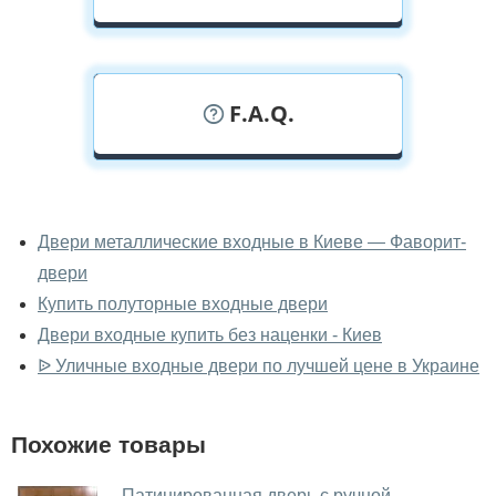
F.A.Q.
У вас можно посмотреть полуторные
двери вживую?
Двери металлические входные в Киеве — Фаворит-
двери
Да, можно посмотреть полуторные двери в нашем
фирменном салоне-магазине.
Купить полуторные входные двери
Двери входные купить без наценки - Киев
У вас большой магазин?
ᐉ Уличные входные двери по лучшей цене в Украине
Да, у нас большой выбор межкомнатных и входных
дверей.
Похожие товары
Помогаете ли вы выбрать
полуторные двери?
Патинированная дверь с ручной