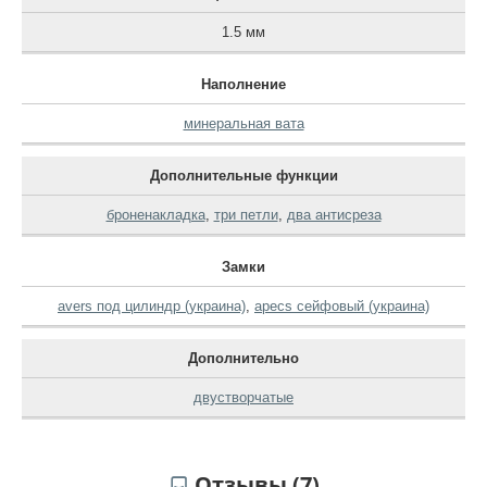
1.5 мм
Наполнение
минеральная вата
Дополнительные функции
броненакладка
,
три петли
,
два антисреза
Замки
avers под цилиндр (украина)
,
apecs сейфовый (украина)
Дополнительно
двустворчатые
Отзывы (7)