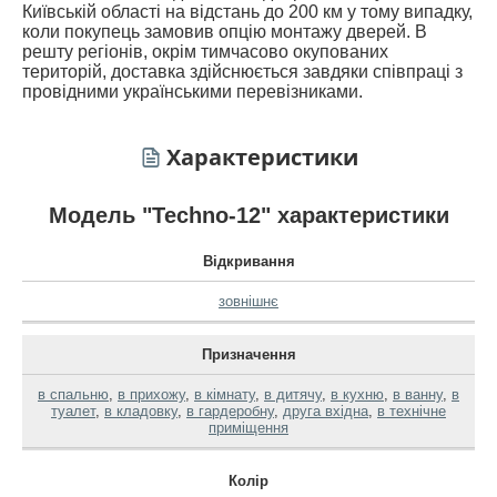
Київській області на відстань до 200 км у тому випадку,
коли покупець замовив опцію монтажу дверей. В
решту регіонів, окрім тимчасово окупованих
територій, доставка здійснюється завдяки співпраці з
провідними українськими перевізниками.
Характеристики
Модель "Techno-12" характеристики
Відкривання
зовнішнє
Призначення
в спальню
,
в прихожу
,
в кімнату
,
в дитячу
,
в кухню
,
в ванну
,
в
туалет
,
в кладовку
,
в гардеробну
,
друга вхідна
,
в технічне
приміщення
Колір