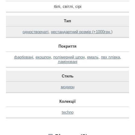
білі
,
світлі
,
сірі
Тип
одностворчаті
,
нестандартний розмір (+1000грн.)
Покриття
фарбовані
,
екошпон
,
полімерний шпон
,
емаль
,
пвх плівка
,
ламіновані
Стиль
модерн
Колекції
techno