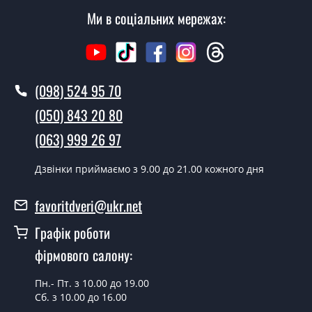
Ми в соціальних мережах:
Скільки коштує викликати замірника?
Виклик замірника-консультанта коштує 500 грн.
Ви робите установку міжкімнатних
(098) 524 95 70
дверей ТМ Фаворит?
(050) 843 20 80
Так робимо. Монтаж міжкімнатних дверей ТМ Фаворит
(063) 999 26 97
проводиться згідно з чергою, у всі дні крім неділі.
Скільки коштує встановлення дверей
Дзвінки приймаємо з 9.00 до 21.00 кожного дня
Techno-12?
favoritdveri@ukr.net
Вартість встановлення дверей Techno-12 - от 1800
грн.
Графік роботи
Можна на сьогодні викликати
фірмового салону:
замірника?
Пн.- Пт. з 10.00 до 19.00
Так можна.
Сб. з 10.00 до 16.00