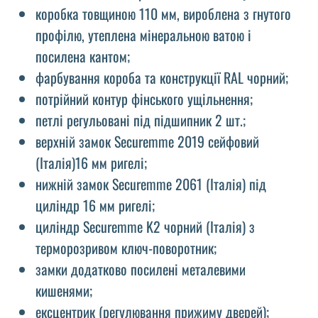
коробка товщиною 110 мм, вироблена з гнутого
профілю, утеплена мінеральною ватою і
посилена кантом;
фарбування короба та конструкції RAL чорний;
потрійний контур фінського ущільнення;
петлі регульовані під підшипник 2 шт.;
верхній замок Securemme 2019 сейфовий
(Італія)16 мм ригелі;
нижній замок Securemme 2061 (Італія) під
циліндр 16 мм ригелі;
циліндр Securemme K2 чорний (Італія) з
терморозривом ключ-поворотник;
замки додатково посилені металевими
кишенями;
ексцентрик (регулювання прижиму дверей);