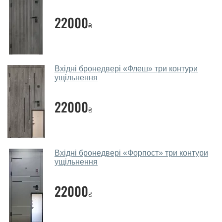
Наші рекомендації залежать від необхідних
параметрів, бюджету та інших факторів. Підбір
22000
₴
металевих дверей проводиться індивідуально для
кожного відвідувача.
Заміри дверей робите?
Вхідні бронедвері «Флеш» три контури
Так, робимо. Наші фахівці можуть зробити замір та
ущільнення
консультацію на виїзді. Кожен співробітник має із
собою каталоги кольорів та візерунків. Після виміру та
22000
₴
консультації Ви можете оформити заявку, не
відвідуючи наш офіс.
Скільки коштує викликати замірника?
Вхідні бронедвері «Форпост» три контури
ущільнення
Виклик замірника-консультанта коштує 450 грн.
Ви робите установку металевих
22000
дверей?
₴
Так робимо. Монтаж металевих дверей проводиться