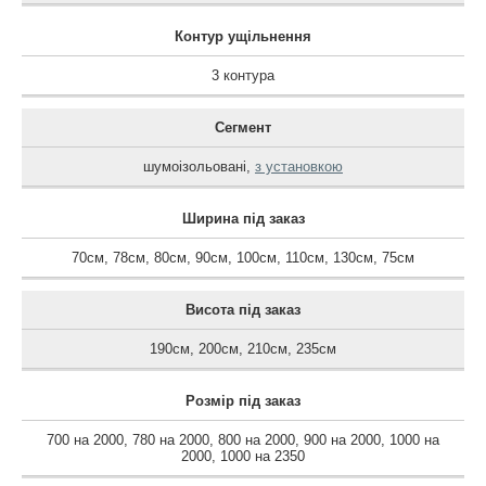
Контур ущільнення
3 контура
Сегмент
шумоізольовані
,
з установкою
Ширина під заказ
70см
,
78см
,
80см
,
90см
,
100см
,
110см
,
130см
,
75см
Висота під заказ
190см
,
200см
,
210см
,
235см
Розмір під заказ
700 на 2000
,
780 на 2000
,
800 на 2000
,
900 на 2000
,
1000 на
2000
,
1000 на 2350