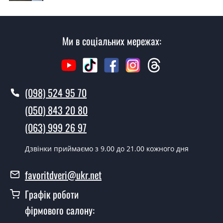
згідно з чергою, у всі дні крім неділі.
Скільки коштує установка дверей
Кордон?
Ми в соціальних мережах:
Вартість встановлення дверей Кордон - від 1600 грн.
Як швидко можете встановити двері
Кордон?
(098) 524 95 70
У той самий день протягом кількох годин, за умови
(050) 843 20 80
наявності їх на складі, чи наступного дня.
(063) 999 26 97
Чи можна на сьогодні викликати
замірника?
Дзвінки приймаємо з 9.00 до 21.00 кожного дня
Так можна.
favoritdveri@ukr.net
У вас є в наявності готові металеві
Графік роботи
двері?
фірмового салону:
Так, ми маємо великий асортимент готових металевих