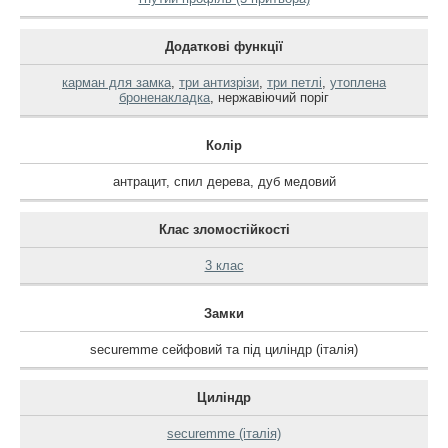
Додаткові функції
карман для замка
,
три антизрізи
,
три петлі
,
утоплена
броненакладка
,
нержавіючий поріг
Колір
антрацит
,
спил дерева
,
дуб медовий
Клас зломостійкості
3 клас
Замки
securemme сейфовий та під циліндр (італія)
Циліндр
securemme (італія)