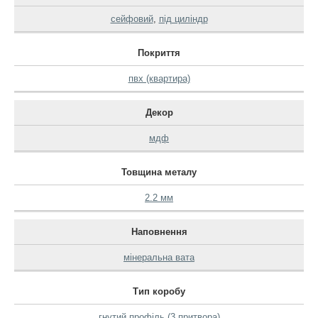
сейфовий
,
під циліндр
Покриття
пвх (квартира)
Декор
мдф
Товщина металу
2.2 мм
Наповнення
мінеральна вата
Тип коробу
гнутий профіль (3 притвора)