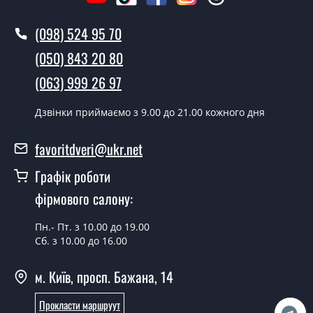
Як швидко можете встановити двері
Братислава?
(098) 524 95 70
У той самий день протягом кількох годин, за умови
(050) 843 20 80
наявності їх на складі, чи наступного дня.
(063) 999 26 97
Чи можна на сьогодні викликати
замірника?
Дзвінки приймаємо з 9.00 до 21.00 кожного дня
Так можна.
favoritdveri@ukr.net
У вас є в наявності готові металеві
Графік роботи
двері?
фірмового салону:
Так, ми маємо великий асортимент готових металевих
дверей.
Пн.- Пт. з 10.00 до 19.00
Сб. з 10.00 до 16.00
Яка вартість найдешевших металевих
дверей?
м. Київ, просп. Бажана, 14
Від 5200 грн.
Прокласти маршруут