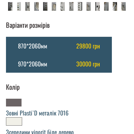
Варіанти розмірів
870*2060мм
29800 грн
970*2060мм
30000 грн
Колір
Зовні Plasti`D металік 7016
Зсередини vinorit біле дерево