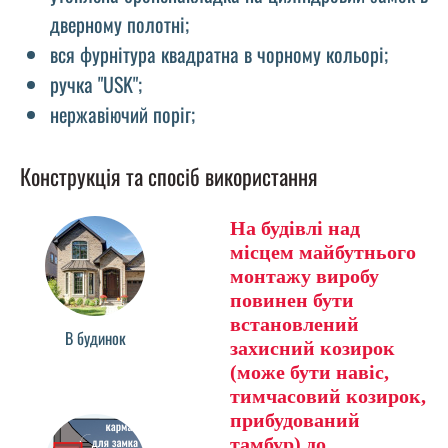
дверному полотні;
вся фурнітура квадратна в чорному кольорі;
ручка "USK";
нержавіючий поріг;
Конструкція та спосіб використання
На будівлі над
місцем майбутнього
монтажу виробу
повинен бути
встановлений
В будинок
захисний козирок
(може бути навіс,
тимчасовий козирок,
прибудований
тамбур) до