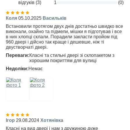
відгуків (3)
1
(0)
Коля
05.10.2025
Васильків
Встановили протягом двух днів достатньо швидко все
виконали, охайно та підмели, мішки я підготував і все
в них хлопці склали. Порадили закласти пройом під
960 двері і дійсно так краще і дешевше, ніж ті
двустворчаті двері.
Переваги:
Класні та стильні двері зі склопакетом з
хорошим покриттям для вулиці
Недоліки:
Немає
Ігор
29.08.2024
Хотянівка
Класні на вид двері і нам з дружиною дуже