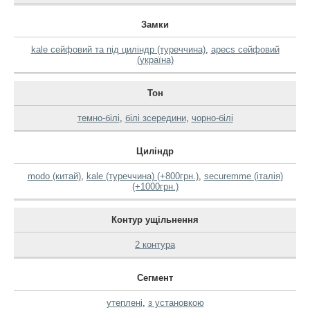
Замки
kale сейфовий та під циліндр (туреччина)
,
apecs сейфовий
(україна)
Тон
темно-білі
,
білі зсередини
,
чорно-білі
Циліндр
modo (китай)
,
kale (туреччина) (+800грн.)
,
securemme (італія)
(+1000грн.)
Контур ущільнення
2 контура
Сегмент
утеплені
,
з установкою