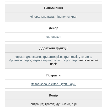
Наповнення
мінеральна вата
,
пінополістирол
Декор
склопакет
Додаткові функції
карман для замка
,
три антизрізи
,
три петлі
,
утоплена
броненакладка
,
терморозрив
,
захист від сонця
,
нержавіючий
поріг
Покриття
металізована емаль (три шари)
Колір
антрацит
,
графіт
,
дуб білий
,
сірі