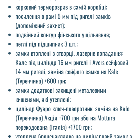
корковий терморозрив в самій коробці;
посилення в рамі 5 мм під ригелі замків
(допоміжний захист);
подвійний контур фінського ущільнення;
петлі під підшипник 3 шт.;
замки втоплені в створці, лазерне попадання:
Кале під циліндр 16 мм ригелі і Avers сейфовий
14 мм ригелі, заміна сейфого замка на Kale
(Туреччина) +600 грн;
замки додаткові захищені металевими
кишенями, які утеплені;
циліндр Фуаро ключ-поворотник, заміна на Kale
(Туреччина) Акція +700 грн або на Mottura
перекодована (Італія) +1700 грн;
утоплена броненакладка на циліндровий замок в