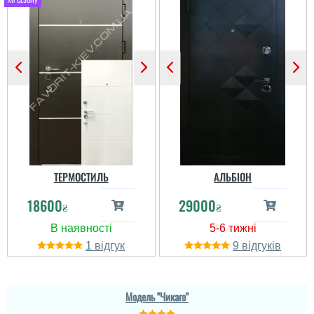
ТЕРМОСТИЛЬ
АЛЬБІОН
18600
29000
₴
₴
1
9
Віктор
Покриття реально якісне
Віталій
Модель "Чикаго"
та надійне, фарбований
алюміній, дволі добротні
Хороші міцні двері з