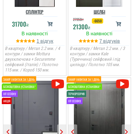
СПЛІНТЕР
ШЕЛБІ
27950
₴
-6650
31700
₴
21300
₴
1
7
В квартиру / Метал 2.2 мм. / 4
В квартиру / Метал 2.2 мм. / 3
контури / замки Mottura
контури / замки Kale
двухключова + Securemme
(Туреччина) сейфовий і під
сейфовий (Італія) / Полотно
циліндр / Полотно 105 мм.
115 мм. / Короб 150 мм.