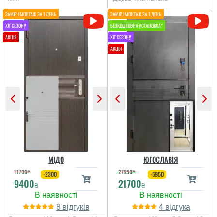
МІДО
ЮГОСЛАВІЯ
11700
₴
27650
₴
-2300
-5950
9400
21700
₴
₴
8
4