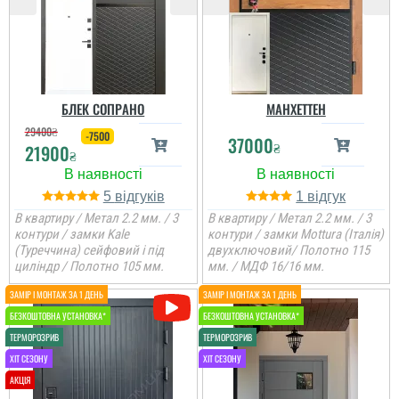
акуратно, хлопці охайні
та профі. Трохи може
серйозні, але діло своє
знають. Двері якісні.
Рекомендую....
читати всі відгуки
БЛЕК СОПРАНО
МАНХЕТТЕН
29400
₴
-7500
37000
₴
21900
₴
5
1
В квартиру / Метал 2.2 мм. / 3
В квартиру / Метал 2.2 мм. / 3
контури / замки Kale
контури / замки Mottura (Італія)
(Туреччина) сейфовий і під
двухключовий/ Полотно 115
циліндр / Полотно 105 мм.
мм. / МДФ 16/16 мм.
Дмитро