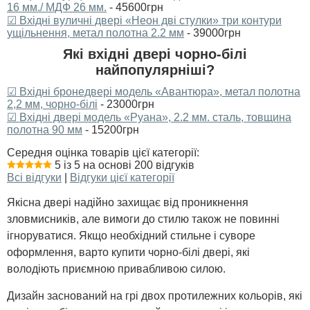
16 мм./ МДФ 26 мм.
- 45600грн
☑ Вхідні вуличні двері «Неон дві стулки» три контури
ущільнення, метал полотна 2.2 мм
- 39000грн
Які вхідні двері чорно-білі
найпопулярніші?
☑ Вхідні бронедвері модель «Авантюра», метал полотна
2,2 мм, чорно-білі
- 23000грн
☑ Вхідні двері модель «Руана», 2.2 мм. сталь, товщина
полотна 90 мм
- 15200грн
Середня оцінка товарів цієї категорії:
5 із 5 на основі 200 відгуків
Всі відгуки
|
Відгуки цієї категорії
Якісна двері надійно захищає від проникнення
зловмисників, але вимоги до стилю також не повинні
ігноруватися. Якщо необхідний стильне і суворе
оформлення, варто купити чорно-білі двері, які
володіють приємною привабливою силою.
Дизайн заснований на грі двох протилежних кольорів, які