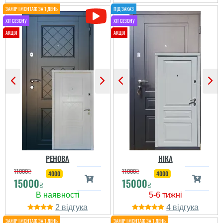
Славік
Замовляли під свої
розміри, обіцяли одні
строки, але вийшло
трохи більше, але чесно
скажу настільки
задоволений роьтоь і
дверима, що про це і
забув і думаю це
дрібниця, воно того
реально вартує. ...
читати всі відгуки
Генадій
РЕНОВА
НІКА
Дуже достойний варіант
11000
₴
11000
₴
4000
4000
ч сподобався колір та
15000
15000
дизайн дверей, хороша
₴
₴
комплектація і гарне
утеплення, присутній
корковий терморозрив....
2
4