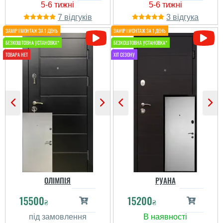
Дякую за вашу
я ніде не бачила такого
оперативність і роботу.
виконання, чоловіку
7
3
Все добре.
сподобалась міцна
конструкція коробу та
полотна, товстелезна та
важка. Широкий
читати всі відгуки
можливості замовлення
дверей під се...
Коля
Встановили протягом
двух днів достатньо
швидко все виконали,
охайно та підмели,
мішки я підготував і все
в них хлопці склали.
Порадили закласти
пройом під 960 двері і
дійсно так краще і
дешевше, ніж т...
читати всі відгуки
ОЛІМПІЯ
РУАНА
Іван
15500
15200
₴
₴
Дуже довго вибирав і
порівнював з іншими.
Мирослава
доволі хороші