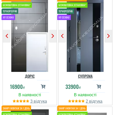
Алина
читати всі відгуки
Двери заказали, все
предпочтения
учли.Отправили быстро.
Проблему возникшую
компания решила . Мы
удовлетворены. Двери
ставили сами, пришлось
еще настраивать замки-
не отрегулированы
толком были. Са...
читати всі відгуки
ДОРІС
СУПРЕМА
16900
33900
₴
₴
3
2