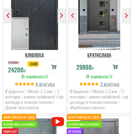
Дуже задоволений.
Швидко та якісно
зробили. Вже буквально
через пару годин стояли
двері в пройомі,
залишилось відкоси
зробить і буду
замовляти в такому же
стилі їх мікімнатні двері
і такому же кольорі...
КЛІВЛЕНД
БРАТИСЛАВА
читати всі відгуки
29600
₴
-5400
29800
₴
24200
₴
4
3
В будинок / Метал 2.2 мм. / 2
В будинок / Метал 2.2 мм. / 2
контури / замки сейфовий і під
контури / замки сейфовий і під
циліндр з поворотником /
циліндр з поворотником /
Дерев`яна панель
Фарбована панель