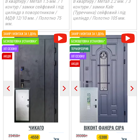
В квартиру / Метал 1.5 мм. / 1
В квартиру / Метал 2.2 мм. / 3
контур / замки сейфовий і під
контури / замки Kale
циліндр з поворотником /
(Туреччина) сейфовий і під
МДФ 12/10 мм. / Полотно 75
циліндр / Полотно 105 мм.
мм.
ЧИКАГО
ВІКОНТ ФАНЕРА СІРА
23450
₴
39300
₴
-4550
-5300