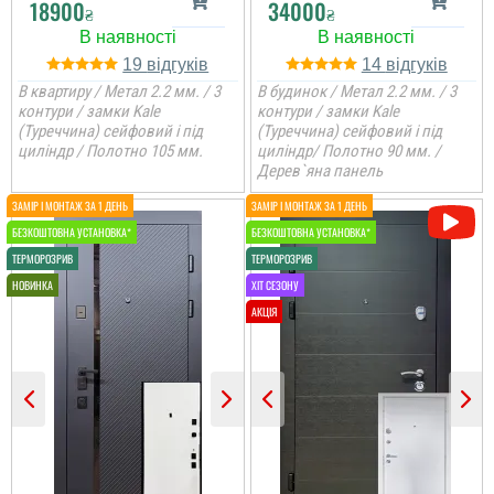
18900
34000
₴
₴
19
14
В квартиру / Метал 2.2 мм. / 3
В будинок / Метал 2.2 мм. / 3
контури / замки Kale
контури / замки Kale
(Туреччина) сейфовий і під
(Туреччина) сейфовий і під
циліндр / Полотно 105 мм.
циліндр/ Полотно 90 мм. /
Дерев`яна панель