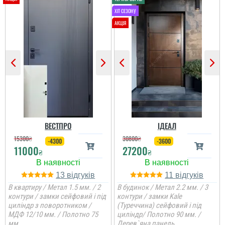
ВЕСТПРО
ІДЕАЛ
15300
₴
30800
₴
-4300
-3600
11000
27200
₴
₴
13
11
В квартиру / Метал 1.5 мм. / 2
В будинок / Метал 2.2 мм. / 3
контури / замки сейфовий і під
контури / замки Kale
циліндр з поворотником /
(Туреччина) сейфовий і під
МДФ 12/10 мм. / Полотно 75
циліндр/ Полотно 90 мм. /
мм.
Дерев`яна панель