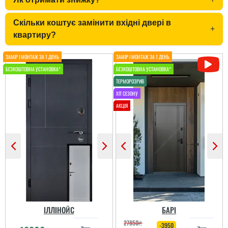
Скільки коштує замінити вхідні двері в
+
квартиру?
Міла
Олег
Вітаю! Замовляли тут
вхідні двері в будинок і
квартиру.Залишились
Дуже велике дякую за
дууууже задоволені і
двері і установку,
якістю дверей,і
швидкість виконання,
сервісом,і
двері всім сподобалися
клієнтоорієнтовністю,і
домашнім
вартістю! ВСЕ НА
ВИЩОМУ РІВНІ ! Бажаю
процвітання компанії
Ярослава
,мо...
читати всі відгуки
ІЛЛІНОЙС
БАРІ
читати всі відгуки
Двері дуже
27850
₴
-3950
сподобались, дуже