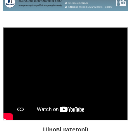
Ігор
Боялась вносить
предоплату онлайн, но
всё прошло удачно,
дверь заказывала в
Шукав собі в квартиру
Ровно, доставили
двері і ці двері
быстро.
сподобались класно
комплектацією та і
дизайн не поганий.
читати всі відгуки
Цінові категорії