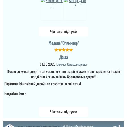
хорошим покриттям від
сонця та зливи, є
терморозрив. цін не
мала, але воно того
вартує. Раджу....
Читати відгуки
читати всі відгуки
Модель "Сплинтер"
Даша
01.06.2026
Велика Олександрівка
Велике дякую за двері та за установку чим скоріше, дуже гарно здивована і радію
придбанню таких якісних броньованих дверей!
Переваги:
Неймовірний дизайн та покриття зовні, тяжкі
Недоліки:
Немає
Читати відгуки
Яна