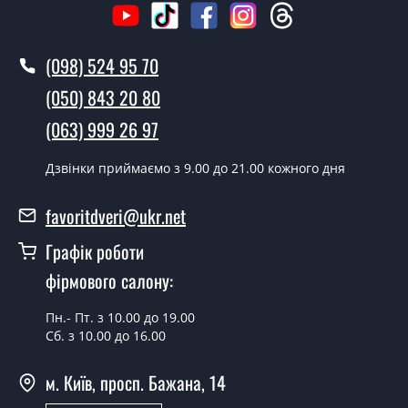
Як швидко можете встановити двері
Перфект?
(098) 524 95 70
У той самий день протягом кількох годин, за умови
наявності їх на складі, чи наступного дня.
(050) 843 20 80
Чи можна на сьогодні викликати
(063) 999 26 97
замірника?
Дзвінки приймаємо з 9.00 до 21.00 кожного дня
Так можна.
У вас є в наявності готові двері
favoritdveri@ukr.net
вхідні?
Графік роботи
Так, ми маємо великий асортимент готових вхідних
фірмового салону:
дверей.
Пн.- Пт. з 10.00 до 19.00
Яка вартість найдешевших вхідних
Сб. з 10.00 до 16.00
дверей?
м. Київ, просп. Бажана, 14
Від 5200 грн.