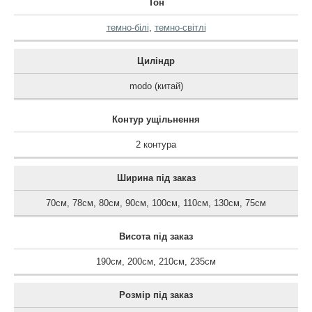
Тон
темно-білі
,
темно-світлі
Циліндр
modo (китай)
Контур ущільнення
2 контура
Ширина під заказ
70см
,
78см
,
80см
,
90см
,
100см
,
110см
,
130см
,
75см
Висота під заказ
190см
,
200см
,
210см
,
235см
Розмір під заказ