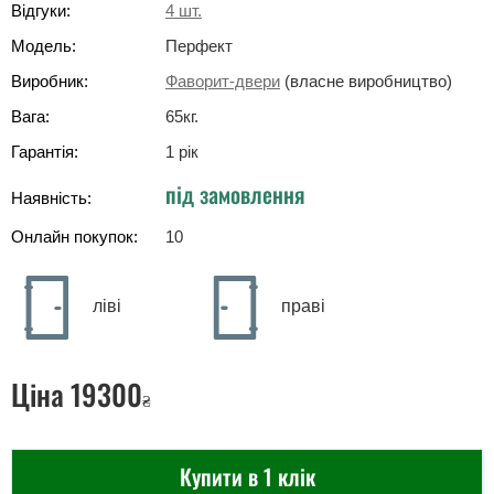
Відгуки:
4
шт.
Модель:
Перфект
Виробник:
Фаворит-двери
(власне виробництво)
Вага:
65
кг
.
Гарантія:
1 рік
під замовлення
Наявність:
Онлайн покупок:
10
ліві
праві
Ціна
19300
₴
Купити в 1 клік