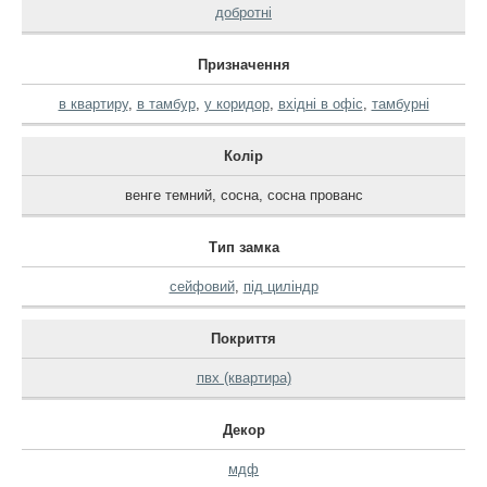
добротні
Призначення
в квартиру
,
в тамбур
,
у коридор
,
вхідні в офіс
,
тамбурні
Колір
венге темний
,
сосна
,
сосна прованс
Тип замка
сейфовий
,
під циліндр
Покриття
пвх (квартира)
Декор
мдф