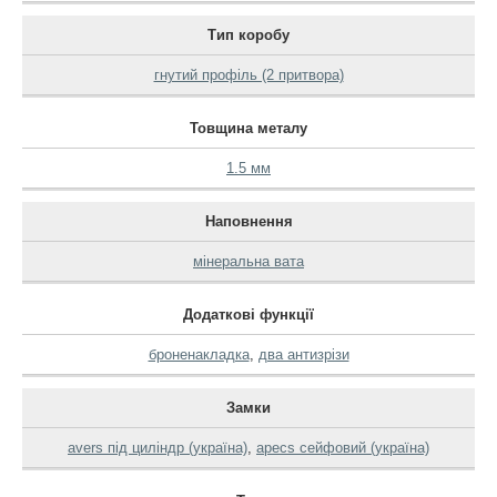
Тип коробу
гнутий профіль (2 притвора)
Товщина металу
1.5 мм
Наповнення
мінеральна вата
Додаткові функції
броненакладка
,
два антизрізи
Замки
avers під циліндр (україна)
,
apecs сейфовий (україна)