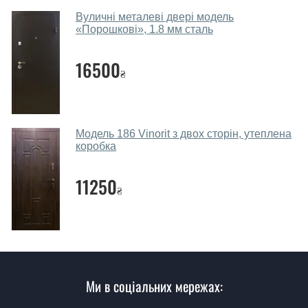
Заміри дверей робите?
Вуличні металеві двері модель
Так, робимо. Наші фахівці можуть зробити замір та
«Порошкові», 1.8 мм сталь
консультацію на виїзді. Кожен співробітник має із
собою каталоги кольорів та візерунків. Після виміру та
16500
₴
консультації Ви можете оформити заявку, не
відвідуючи наш офіс.
Скільки коштує викликати замірника?
Модель 186 Vinorit з двох сторін, утеплена
коробка
Виклик замірника-консультанта коштує 450 грн.
Ви робите установку вхідних дверей?
11250
₴
Так робимо. Монтаж вхідних дверей проводиться
згідно з чергою, у всі дні крім неділі.
Скільки коштує установка дверей
Перфект?
Ми в соціальних мережах:
Вартість встановлення дверей Перфект - від 1600 грн.